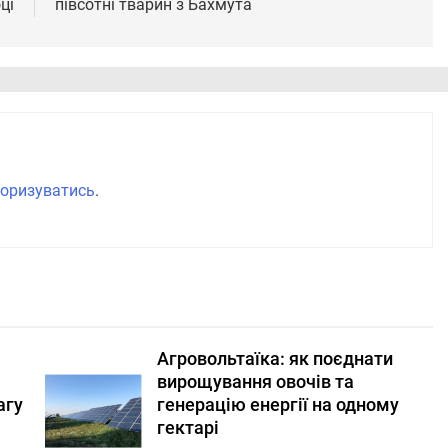
ці
півсотні тварин з Бахмута
оризуватись
.
Агровольтаїка: як поєднати
вирощування овочів та
агу
генерацію енергії на одному
гектарі