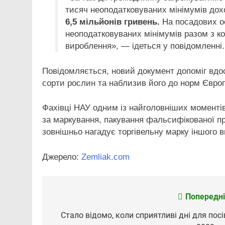
тисяч неоподатковуваних мінімумів дох
6,5 мільйонів гривень.
На посадових о
неоподатковуваних мінімумів разом з к
вироблення», — ідеться у повідомленні.
Повідомляється, новий документ допоміг вдо
сорти рослин та наблизив його до норм Євро
Фахівці НАУ одним із найголовніших моменті
за маркування, пакування фальсифікованої про
зовнішньо нагадує торгівельну марку іншого 
Джерело:
Zemliak.com
Попередні
Навігація
записів
Стало відомо, коли сприятливі дні для посі