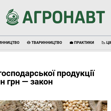
Агронавт
Новини Українського Агробізнесу
ЛИННИЦТВО
🐽 ТВАРИННИЦТВО
💼 ПРАКТИКИ
📉 Ц
осподарської продукції
н грн — закон