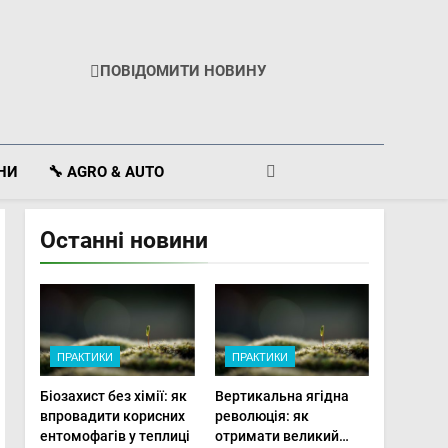
ПОВІДОМИТИ НОВИНУ
ІНИ
🔧 AGRO & AUTO
Останні новини
ПРАКТИКИ
ПРАКТИКИ
Біозахист без хімії: як
Вертикальна ягідна
впровадити корисних
революція: як
ентомофагів у теплиці
отримати великий