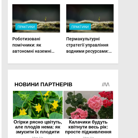
врожай на
мінімальній площі
ПРАКТИКИ
ПРАКТИКИ
Роботизовані
Пермакультурні
помічники: як
стратегії управління
автономні наземні
водними ресурсами:
платформи змінюють
як зробити мале
догляд за органічними
господарство стійким
овочами
до посухи