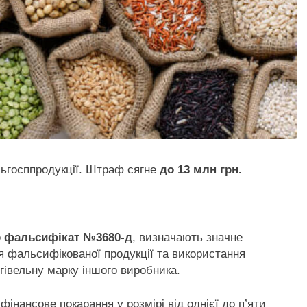
льгосппродукції. Штраф сягне
до 13 млн грн.
о фальсифікат №3680-д
, визначають значне
я фальсифікованої продукції та використання
ргівельну марку іншого виробника.
фінансове покарання у розмірі від однієї до п’яти