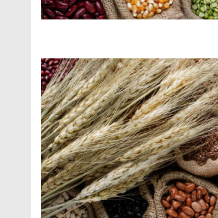
Facebook
Telegram
Viber
X
Copy
Print
Link