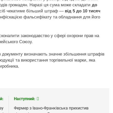
одів громадян. Наразі ця сума може складати
до
сіб чекатиме більший штраф —
від 5 до 10 тисяч
онфіскацією фальсифікату та обладнання для його
сконалити законодавство у сфері охорони прав на
пейського Союзу.
в документу визначають значне збільшення штрафів
дукції та використання торгівельної марки, яка
виробника.
й:
Наступний:
ву
Фермер з Івано-Франківська прихистив