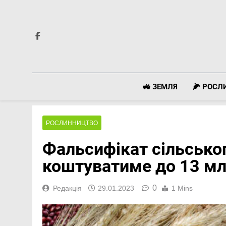
Перейти
до
вмісту
🚜 ЗЕМЛЯ
🌽 РОС
РОСЛИННИЦТВО
Фальсифікат сільськог
коштуватиме до 13 мл
0
Редакція
29.01.2023
1 Mins