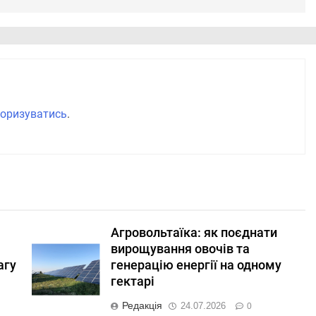
оризуватись
.
Агровольтаїка: як поєднати
вирощування овочів та
агу
генерацію енергії на одному
гектарі
Редакція
24.07.2026
0