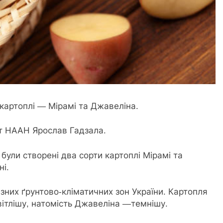
 картоплі — Мірамі та Джавеліна.
нт НААН Ярослав Гадзала.
 були створені два сорти картоплі Мірамі та
і.
ізних ґрунтово-кліматичних зон України. Картопля
вітлішу, натомість Джавеліна —темнішу.