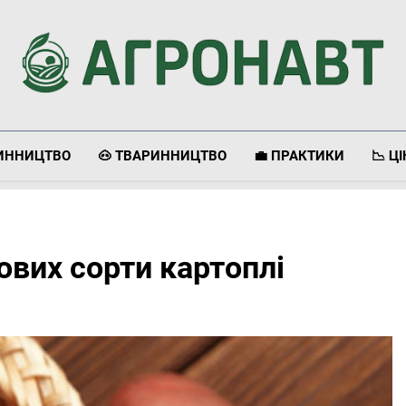
Агронавт
Новини Українського Агробізнесу
ЛИННИЦТВО
🐽 ТВАРИННИЦТВО
💼 ПРАКТИКИ
📉 Ц
ових сорти картоплі