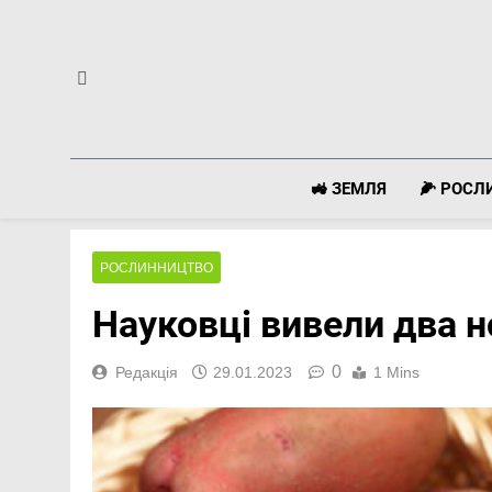
Перейти
до
вмісту
🚜 ЗЕМЛЯ
🌽 РОС
РОСЛИННИЦТВО
Науковці вивели два н
0
Редакція
29.01.2023
1 Mins