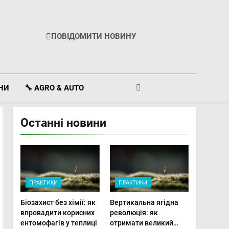
ПОВІДОМИТИ НОВИНУ
ІНИ
🔧 AGRO & AUTO
Останні новини
ПРАКТИКИ
ПРАКТИКИ
Біозахист без хімії: як
Вертикальна ягідна
впровадити корисних
революція: як
ентомофагів у теплиці
отримати великий