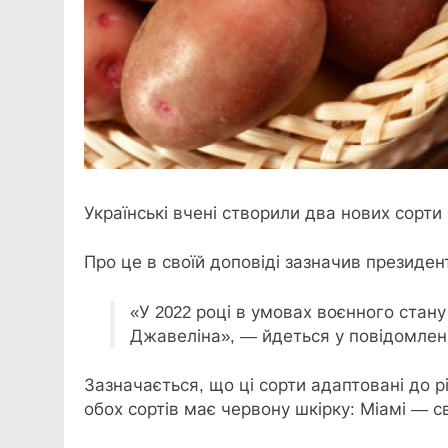
Українські вчені створили два нових сорти
Про це в
своїй доповіді зазначив президе
«У 2022 році в умовах воєнного стану
Джавеліна», — йдеться у повідомленн
Зазначається, що ці сорти адаптовані до р
обох сортів має червону шкірку: Міамі — с