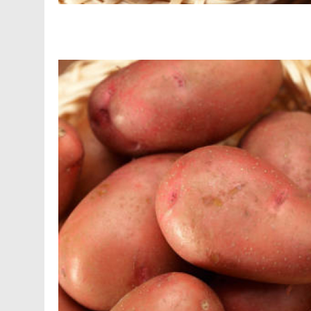
Facebook
Telegram
Viber
X
Copy
Print
Link