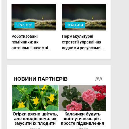
врожай на
мінімальній площі
ПРАКТИКИ
ПРАКТИКИ
Роботизовані
Пермакультурні
помічники: як
стратегії управління
автономні наземні
водними ресурсами:
платформи змінюють
як зробити мале
догляд за органічними
господарство стійким
овочами
до посухи