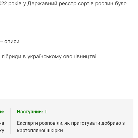
022 років у Державний реєстр сортів рослин було
 — описи
й гібриди в українському овочівництві
й:
Наступний:
на
Експерти розповіли, як приготувати добриво з
ку
картопляної шкірки