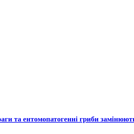
фаги та ентомопатогенні гриби замінюют