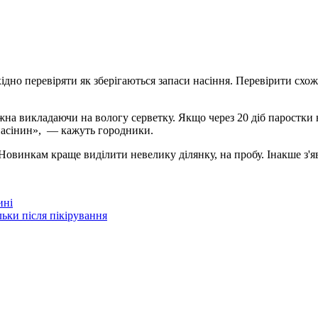
хідно перевіряти як
зберігаються запаси насіння. Перевірити сх
ожна викладаючи на вологу серветку. Якщо через 20 діб паростки 
 насінин», — кажуть городники.
 Новинкам краще виділити невелику ділянку, на пробу. Інакше з'
ині
ьки після пікірування