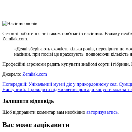
X
Copy
Link
Print
Сезонні роботи в січні також пов'язані з насінням. Взимку необ
Zemliak.com.
«Деякі зберігають схожість кілька років, перевірити це м
насінин, при посіві це враховують, подвоюючи кількість
Професійні агрономи радять купувати знайомі сорти і гібриди.
Джерело:
Zemliak.com
Навігація
Попередній:
Унікальний музей діє у прикордонному селі Сумщ
Наступний:
Проводити підживлення розсади капусти можна тіл
записів
Залишити відповідь
Щоб відправити коментар вам необхідно
авторизуватись
.
Вас може зацікавити