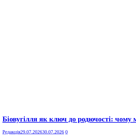
Біовугілля як ключ до родючості: чому
Редакція
29.07.2026
30.07.2026
0