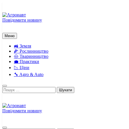
Перейти
до
вмісту
Повідомити новину
Агронавт
Новини українського агробізнесу
Меню
🚜 Земля
🌽 Рослинництво
🐽 Тваринництво
💼 Практики
📉 Ціни
🔧 Agro & Auto
Пошук:
Повідомити новину
Агронавт
Новини українського агробізнесу