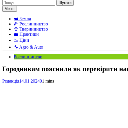
Пошук:
Меню
🚜 Земля
🌽 Рослинництво
🐽 Тваринництво
💼 Практики
📉 Ціни
🔧 Agro & Auto
Рослинництво
Городникам пояснили як перевірити нас
Редакція
14.01.2024
0
1 mins
Facebook
Telegram
Viber