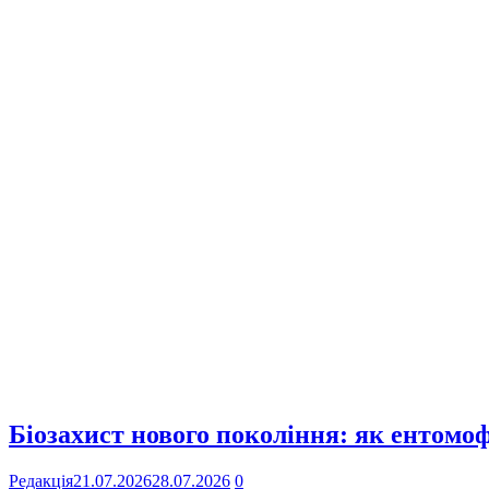
Біозахист нового покоління: як ентомо
Редакція
21.07.2026
28.07.2026
0