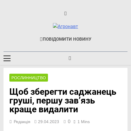
Перейти
до
вмісту
Агронавт
Новини Українського
ПОВІДОМИТИ НОВИНУ
Агробізнесу
РОСЛИННИЦТВО
Щоб зберегти саджанець
груші, першу зав’язь
краще видалити
0
Редакція
29.04.2023
1 Mins