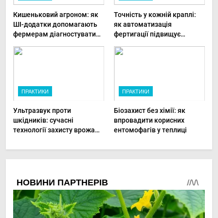
Кишеньковий агроном: як
Точність у кожній краплі:
ШІ-додатки допомагають
як автоматизація
фермерам діагностувати
фертигації підвищує
хвороби рослин миттєво
прибутки малого фермера
ПРАКТИКИ
ПРАКТИКИ
Ультразвук проти
Біозахист без хімії: як
шкідників: сучасні
впровадити корисних
технології захисту врожаю
ентомофагів у теплиці
в малих господарствах