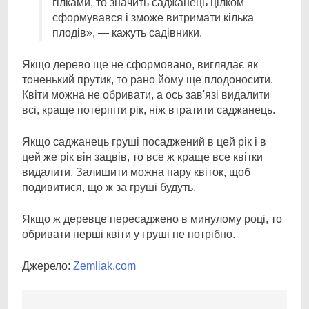
гілками, то значить саджанець цілком
сформувався і зможе витримати кілька
плодів», — кажуть садівники.
Якщо дерево ще не сформовано, виглядає як
тоненький прутик, то рано йому ще плодоносити.
Квіти можна не обривати, а ось зав'язі видалити
всі, краще потерпіти рік, ніж втратити саджанець.
Якщо саджанець груші посаджений в цей рік і в
цей же рік він зацвів, то все ж краще все квітки
видалити. Залишити можна пару квіток, щоб
подивитися, що ж за груші будуть.
Якщо ж деревце пересаджено в минулому році, то
обривати перші квіти у груші не потрібно.
Джерело:
Zemliak.com