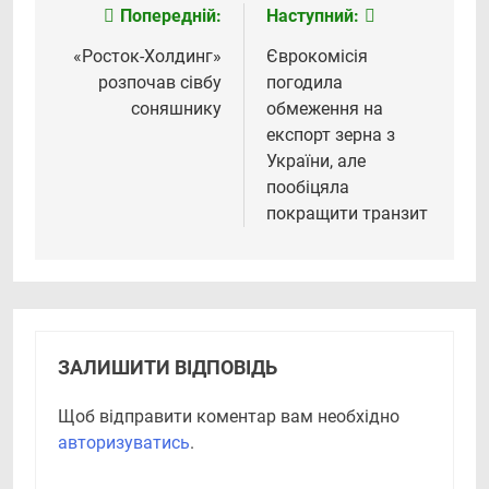
Попередній:
Наступний:
Навігація
записів
«Росток-Холдинг»
Єврокомісія
розпочав сівбу
погодила
соняшнику
обмеження на
експорт зерна з
України, але
пообіцяла
покращити транзит
ЗАЛИШИТИ ВІДПОВІДЬ
Щоб відправити коментар вам необхідно
авторизуватись
.