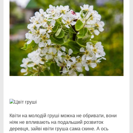
Facebook
Telegram
Viber
X
Copy
Print
Link
Квіти на молодій груші можна не обривати, вони
ніяк не впливають на подальший розвиток
деревця, зайві квіти груша сама скине. А ось