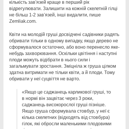
кількість зав'язей краще в перший рік
відрегулювати. Залишити на кожній скелетній гілці
не більш 1-2 зав'язей, інші видалити, пише
Zemliak.com.
Квіти на молодій груші досвідчені садівники радять
обривати тільки в одному випадку, якщо дерево не
сформувалося остаточно, або воно перенесло яке-
небудь захворювання. Оскільки цвітіння і наступні
плоди можуть відібрати в нього сили і
загальмувати зростання. Зміцніла ж груша цілком
здатна витримати не тільки квіти, а й плоди. Тому
обривати у неї суцвіття не варто.
«Якщо це саджанець карликової груші, то
в нормі він зацвітає через 3 роки,
саджанець високорослої груші пізніше.
Якщо груша сформувала стовбур, у неї є
кілька скелетних (відходять від стовбура)
гілок, які обросли маленькими плодовими