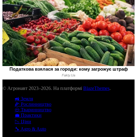
© Агронавт 2023–2026. На платформі
BlazeThemes
.
🚜 Земля
🌽 Рослинництво
🐽 Тваринництво
💼 Практики
📉 Ціни
🔧 Agro & Auto