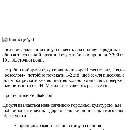
Viber
X
Copy
Link
Print
Після висаджування цибулі навесні, для поливу городники
обирають сольовий розчин. Готують
його в пропорції: 300 г:
10 л відстояної води.
Потрібно вибирати суху сонячну погоду. Після поливу грядок
«розсолом», потрібно почекати 1-2 дні, щоб земля підсохла, а
потім обприскати землю чистою водою, змив сіль з поверхні,
інакше зміниться рН. Метод застосовують раз в сезон.
Про це пише Zemliak.com.
Цибуля вважається невибагливою городньої культурою, але
щоб виростити великі здорові головки, до посадки його слід
підготувати.
«Городники замість поливів цибулі солоною