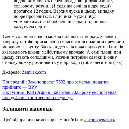
водою вимочують перед посадкою цибулю-сівок у
сольовому розчині (1 склянка солі на відро води)
протягом 12 годин. Верхня луска в цьому випадку
добре просолиться, і личинки мухи цибулі
«обходитимуть» оброблені посадки стороною», —
кажуть експерти.
Також солоною водою можна поливати і моркву. Завдяки
хлориду натрію прискорюється засвоєння поживних речовин
морквою із грунту. Злегка підсолена вода відлякує шкідників,
які завдають шкоди майбутньому врожаю. А самі плоди при
цьому стають солодшими. Розчин потрібен слабкий: одну
столову ложку розчиняють у відрі води (тобто десяти літрах).
Джерело:
Zemliak.com
Навігація
Попередній:
Законопроєкт 7632 про земельні податки
прийнято — ВРУ
записів
Наступний:
KSG Agro в І кварталі 2023 року експортував
понад 4 тис. тонн зернових культур
Залишити відповідь
Щоб відправити коментар вам необхідно
авторизуватись
.