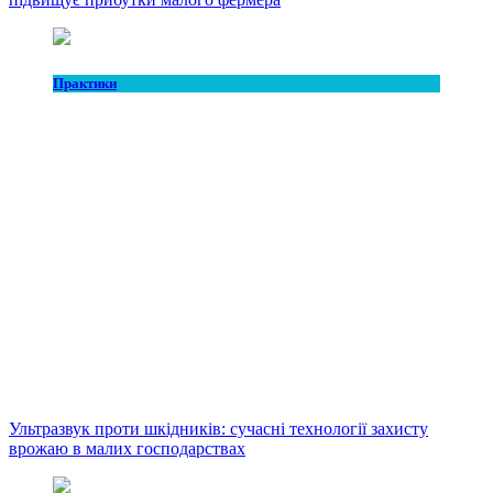
Практики
Ультразвук проти шкідників: сучасні технології захисту
врожаю в малих господарствах