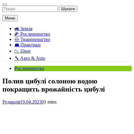
Пошук:
Меню
🚜 Земля
🌽 Рослинництво
🐽 Тваринництво
💼 Практики
📉 Ціни
🔧 Agro & Auto
Рослинництво
Полив цибулі солоною водою
покращить врожайність цибулі
Редакція
19.04.2023
0
1 mins
Facebook
Telegram