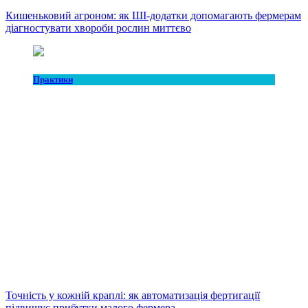
Кишеньковий агроном: як ШІ-додатки допомагають фермерам
діагностувати хвороби рослин миттєво
Практики
Точність у кожній краплі: як автоматизація фертигації
підвищує прибутки малого фермера