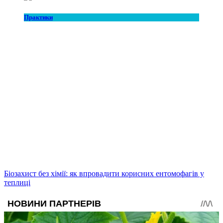
Практики
Біозахист без хімії: як впровадити корисних ентомофагів у
теплиці