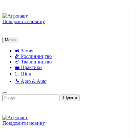
Перейти
до
вмісту
Повідомити новину
Агронавт
Новини українського агробізнесу
Меню
🚜 Земля
🌽 Рослинництво
🐽 Тваринництво
💼 Практики
📉 Ціни
🔧 Agro & Auto
Пошук:
Повідомити новину
Агронавт
Новини українського агробізнесу