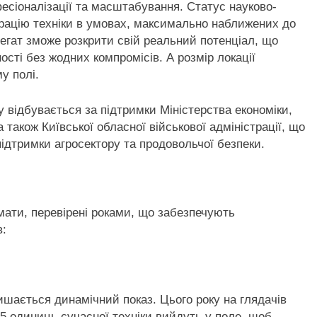
фесіоналізації та масштабування. Статус науково-
рацію техніки в умовах, максимально наближених до
регат зможе розкрити свій реальний потенціал, що
ості без жодних компромісів. А розмір локації
у полі.
відбувається за підтримки Міністерства економіки,
а також Київської обласної військової адміністрації, що
підтримки агросектору та продовольчої безпеки.
ти, перевірені роками, що забезпечують
в:
ться динамічний показ. Цього року на глядачів
5 одиниць сучасної техніки вийдуть у поле, щоб