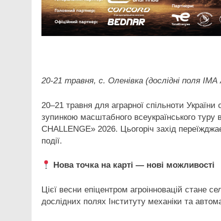
Facebook
Telegram
Viber
X
Copy
Print
Link
20-21 травня, с. Оленівка (дослідні поля ІМ
20–21 травня для аграрної спільноти України
зупинкою масштабного всеукраїнського туру 
CHALLENGE» 2026. Цьогоріч захід переїжджа
події.
Нова точка на карті — нові можливості
Цієї весни епіцентром агроінновацій стане се
дослідних полях Інституту механіки та авто