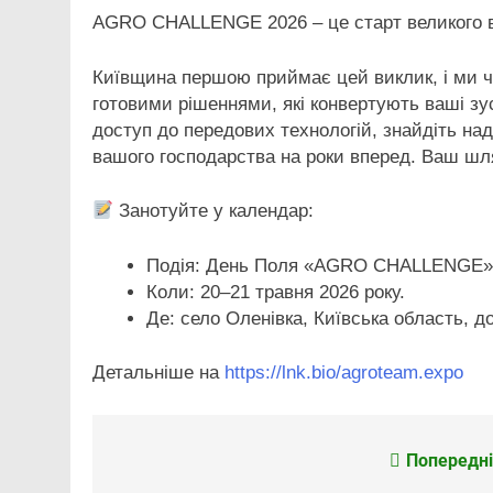
AGRO CHALLENGE 2026 – це старт великого в
Київщина першою приймає цей виклик, і ми ч
готовими рішеннями, які конвертують ваші зу
доступ до передових технологій, знайдіть над
вашого господарства на роки вперед. Ваш шля
Занотуйте у календар:
Подія: День Поля «AGRO CHALLENGE»
Коли: 20–21 травня 2026 року.
Де: село Оленівка, Київська область, 
Детальніше на
https://lnk.bio/agroteam.expo
Попередні
Навігація