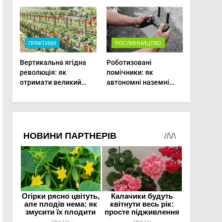
врожаю в малих
господарствах
ПРАКТИКИ
РОСЛИННИЦТВО
Вертикальна ягідна
Роботизовані
революція: як
помічники: як
отримати великий
автономні наземні
врожай на
платформи змінюють
мінімальній площі
догляд за органічними
овочами