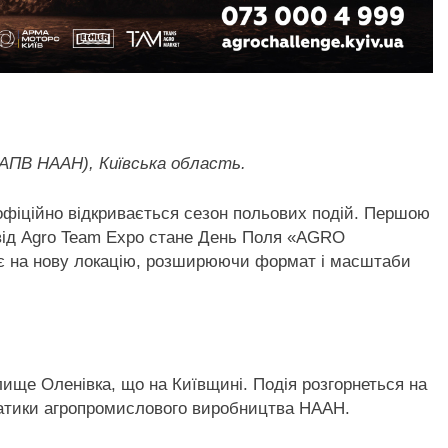
А АПВ НААН), Київська область.
 офіційно відкривається сезон польових подій. Першою
від Agro Team Expo стане День Поля «AGRO
є на нову локацію, розширюючи формат і масштаби
лище Оленівка, що на Київщині. Подія розгорнеться на
матики агропромислового виробництва НААН.