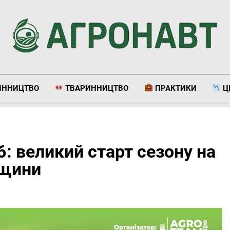
Агронавт
Новини Українського Агробізнесу
ИННИЦТВО
ТВАРИННИЦТВО
ПРАКТИКИ
Ц
 великий старт сезону на
вщини