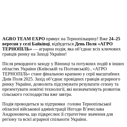
Viber
X
Copy
Link
Print
AGRO TEAM EXPO
прямує на Тернопільщину! Вже
24–25
вересня у селі Байківці
, відбудеться
День Поля «АГРО
ТЕРНОПІЛЬ»
— аграрна подія, яка об’єднає всіх ключових
гравців ринку
на Заході України!
Після рекордного заходу у Вінниці та потужних подій в інших
областях України (Київській та Полтавській) , «АГРО
ТЕРНОПІЛЬ» стане фінальною крапкою у серії масштабних
Днів Поля 2025. Захід об’єднає провідних гравців аграрного
ринку України, дозволить підсумувати результати сезону та
презентувати новітні технології, які визначатимуть розвиток
сільського господарства вже завтра.
Подія проводиться за підтримки голови Тернопільської
обласної військової адміністрації Негоди В’ячеслава
Андроновича, що підкреслює її стратегічне значення для
регіону та всієї аграрної спільноти України.