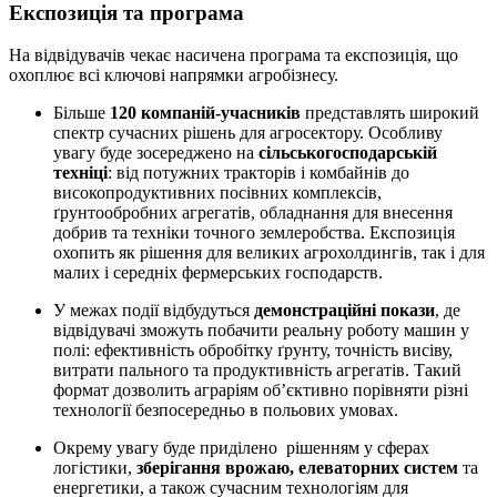
Експозиція та програма
На відвідувачів чекає насичена програма та експозиція, що
охоплює всі ключові напрямки агробізнесу.
Більше
120 компаній-учасників
представлять широкий
спектр сучасних рішень для агросектору. Особливу
увагу буде зосереджено на
сільськогосподарській
техніці
: від потужних тракторів і комбайнів до
високопродуктивних посівних комплексів,
ґрунтообробних агрегатів, обладнання для внесення
добрив та техніки точного землеробства. Експозиція
охопить як рішення для великих агрохолдингів, так і для
малих і середніх фермерських господарств.
У межах події відбудуться
демонстраційні покази
, де
відвідувачі зможуть побачити реальну роботу машин у
полі: ефективність обробітку ґрунту, точність висіву,
витрати пального та продуктивність агрегатів. Такий
формат дозволить аграріям об’єктивно порівняти різні
технології безпосередньо в польових умовах.
Окрему увагу буде приділено рішенням у сферах
логістики,
зберігання врожаю, елеваторних систем
та
енергетики, а також сучасним технологіям для