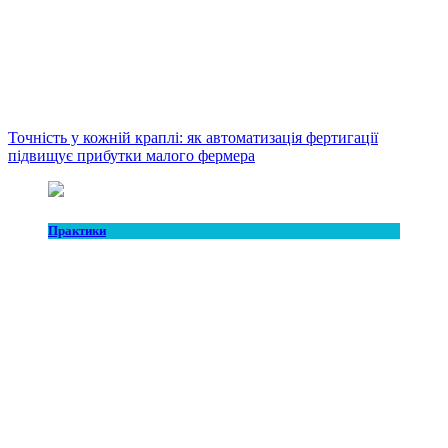
Точність у кожній краплі: як автоматизація фертигації
підвищує прибутки малого фермера
Практики