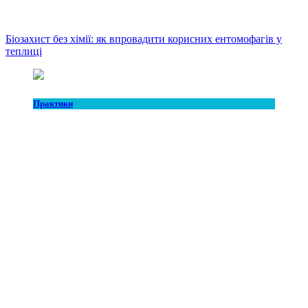
Біозахист без хімії: як впровадити корисних ентомофагів у
теплиці
Практики