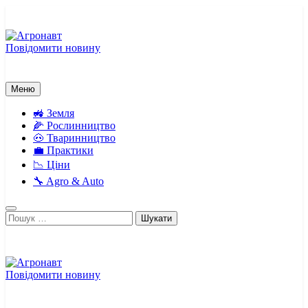
Перейти
до
вмісту
Повідомити новину
Агронавт
Новини українського агробізнесу
Меню
🚜 Земля
🌽 Рослинництво
🐽 Тваринництво
💼 Практики
📉 Ціни
🔧 Agro & Auto
Пошук:
Повідомити новину
Агронавт
Новини українського агробізнесу