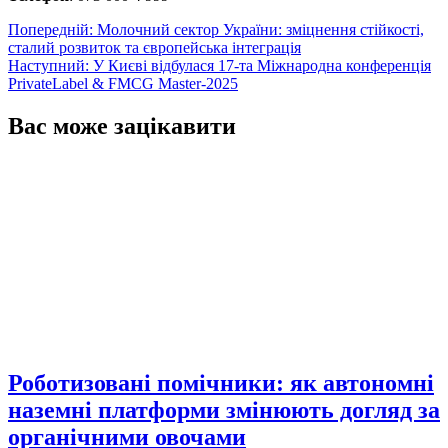
Навігація
Попередній:
Молочний сектор України: зміцнення стійкості,
сталий розвиток та європейська інтеграція
записів
Наступний:
У Києві відбулася 17-та Міжнародна конференція
PrivateLabel & FMCG Master-2025
Вас може зацікавити
Роботизовані помічники: як автономні
наземні платформи змінюють догляд за
органічними овочами