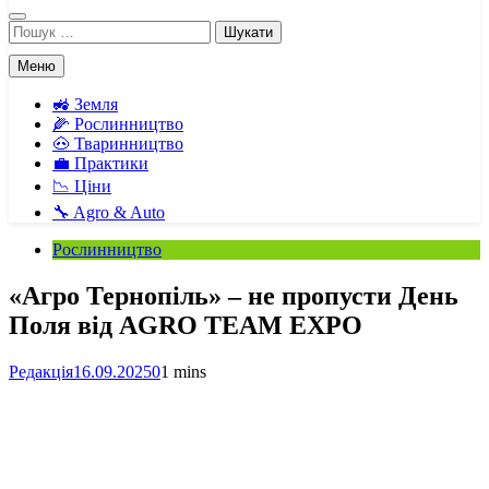
Пошук:
Меню
🚜 Земля
🌽 Рослинництво
🐽 Тваринництво
💼 Практики
📉 Ціни
🔧 Agro & Auto
Рослинництво
«Агро Тернопіль» – не пропусти День
Поля від AGRO TEAM EXPO
Редакція
16.09.2025
0
1 mins
Facebook
Telegram