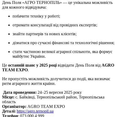
День Поля «АГРО ТЕРНОПІЛЬ» — це унікальна можливість
для кожного відвідувача:
побачити техніку у роботі;
отримати консультації від провідних експертів;
знайти партнерів та нових клієнтів;
дізнатися про сучасні фінансові та технологічні рішення;
стати частиною великої аграрної спільноти, яка формує
майбутнє України.
Це
останній шанс у 2025 році
відвідати День Поля від
AGRO
TEAM EXPO
.
Не пропустіть можливість долучитися до події, яка визначає
ритм аграрного життя країни.
Дата проведення:
24–25 вересня 2025 року
Місце:
с. Байківці, Тернопільський район, Тернопільська
область
Організатор:
AGRO TEAM EXPO
Деталі:
https://agro.ternopil.ua
Телефон
: 073 000 4 999