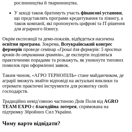
рослинництва й тваринництва.
У заході також братимуть участь
фінансові установи
,
що представлять програми кредитування та лізингу, а
також компанії, які пропонують цифрові та IT-рішення
для аграрного бізнесу.
Окрім експозиції та демо-показів, відбудеться насичена
освітня програма
. Зокрема,
Всеукраїнський конгрес
фермерів
проведе семінар
«Гроші для фермерів: 5 простих
кроків до отримання грантів»
, де експерти поділяться
практичними порадами та розкажуть, як уникнути типових
помилок при оформленні заявок.
Таким чином, «АГРО ТЕРНОПІЛЬ» стане майданчиком, де
аграрії зможуть знайти відповіді на актуальні виклики та
отримати практичні інструменти для розвитку своїх
господарств.
Традиційно невід’ємною частиною Днів Поля від
AGRO
TEAM EXPO
є
благодійна лотерея
, спрямована на
підтримку Збройних Сил України.
Чому варто відвідати?