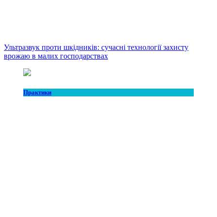
Ультразвук проти шкідників: сучасні технології захисту
врожаю в малих господарствах
Практики