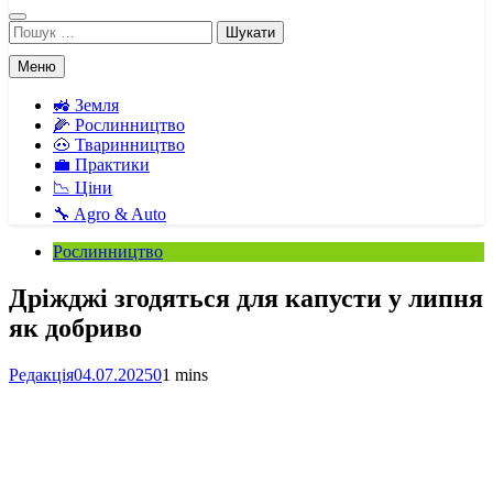
Пошук:
Меню
🚜 Земля
🌽 Рослинництво
🐽 Тваринництво
💼 Практики
📉 Ціни
🔧 Agro & Auto
Рослинництво
Дріжджі згодяться для капусти у липня
як добриво
Редакція
04.07.2025
0
1 mins
Facebook
Telegram