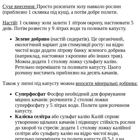
Сухе внесення:
Просто розсипати золу навколо рослин
(приблизно 1 склянка під кущ), а потім добре полити.
Настій
: 1 склянку золи залити 1 літром окропу, настоювати 5
днів. Потім розвести у 9 літрах води та поливати капусту.
Зелене добриво
(настій сидератів). Це органічний,
екологічний варіант для стимуляції росту: на відро
чистої води додати літрову банку зеленого добрива
(наприклад, настоянки з кропиви або інших трав).
Можна додати 1 столову ложку сульфату калію.
Ретельно перемішати та поливати капусту. Цього
розчину вистачить приблизно на десять качанів.
Також у липні під капусту можна
вносити мінеральні добрива:
Суперфосфат
Фосфор необхідний для формування
міцних качанів: розчинити 2 столові ложки
суперфосфату у 5 літрах води. Полити цим розчином
капусту.
Калієва селітра
або сульфат калію Калій сприяє
утворенню щільних качанів і підвищує стійкість рослин
до хвороб та стресів: додати 1 столову ложку калійної
селітри або сульфату калію на відро чистої води,
ретельно перемішати та полити капусту (0,5-1 л на