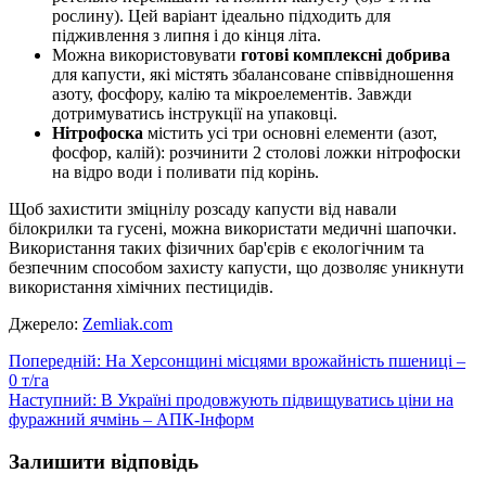
рослину). Цей варіант ідеально підходить для
підживлення з липня і до кінця літа.
Можна використовувати
готові комплексні добрива
для капусти, які містять збалансоване співвідношення
азоту, фосфору, калію та мікроелементів. Завжди
дотримуватись інструкції на упаковці.
Нітрофоска
містить усі три основні елементи (азот,
фосфор, калій): розчинити 2 столові ложки нітрофоски
на відро води і поливати під корінь.
Щоб захистити зміцнілу розсаду капусти від навали
білокрилки та гусені, можна використати медичні шапочки.
Використання таких фізичних бар'єрів є екологічним та
безпечним способом захисту капусти, що дозволяє уникнути
використання хімічних пестицидів.
Джерело:
Zemliak.com
Навігація
Попередній:
На Херсонщині місцями врожайність пшениці –
0 т/га
записів
Наступний:
В Україні продовжують підвищуватись ціни на
фуражний ячмінь – АПК-Інформ
Залишити відповідь