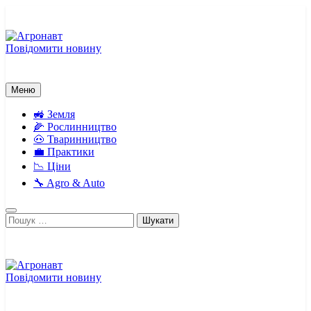
Перейти
до
вмісту
Повідомити новину
Агронавт
Новини українського агробізнесу
Меню
🚜 Земля
🌽 Рослинництво
🐽 Тваринництво
💼 Практики
📉 Ціни
🔧 Agro & Auto
Пошук:
Повідомити новину
Агронавт
Новини українського агробізнесу