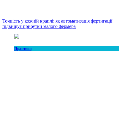
Точність у кожній краплі: як автоматизація фертигації
підвищує прибутки малого фермера
Практики