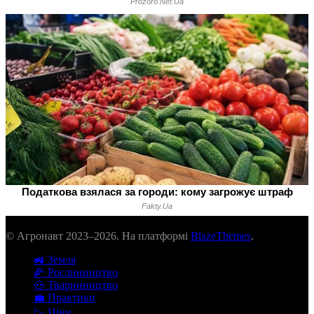
© Агронавт 2023–2026. На платформі
BlazeThemes
.
🚜 Земля
🌽 Рослинництво
🐽 Тваринництво
💼 Практики
📉 Ціни