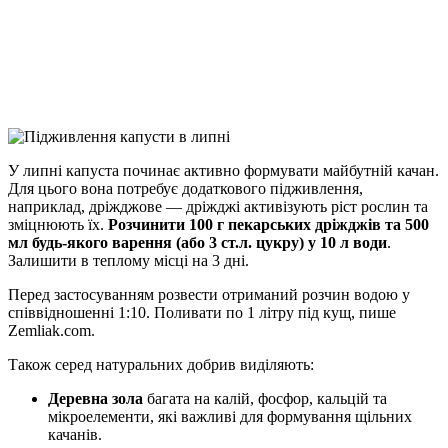
Viber
X
Copy
Link
Print
У липні капуста починає активно формувати майбутній качан.
Для цього вона потребує
додаткового підживлення,
наприклад, дріжджове — дріжджі активізують ріст рослин та
зміцнюють їх.
Розчинити 100 г пекарських дріжджів та 500
мл будь-якого варення (або 3 ст.л. цукру) у 10 л води
.
Залишити в теплому місці на 3 дні.
Перед застосуванням розвести отриманий розчин водою у
співвідношенні 1:10. Поливати по 1 літру під кущ, пише
Zemliak.com.
Також серед натуральних добрив виділяють:
Деревна зола
багата на калій, фосфор, кальцій та
мікроелементи, які важливі для формування щільних
качанів.