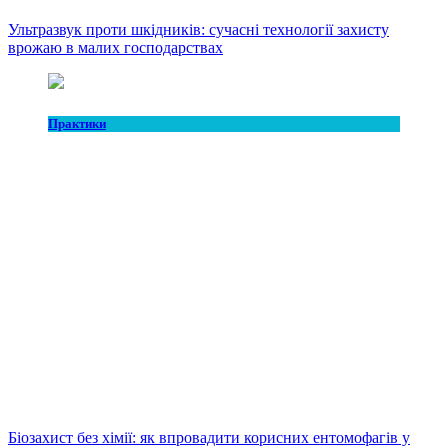
Ультразвук проти шкідників: сучасні технології захисту
врожаю в малих господарствах
Практики
Біозахист без хімії: як впровадити корисних ентомофагів у