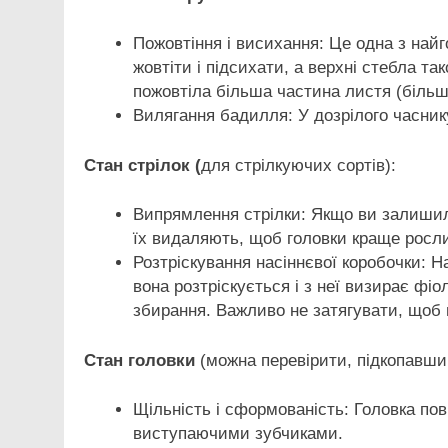
Пожовтіння і висихання: Це одна з най
жовтіти і підсихати, а верхні стебла т
пожовтіла більша частина листя (більш
Вилягання бадилля: У дозрілого часни
Стан стрілок (
для стрілкуючих сортів):
Випрямлення стрілки: Якщо ви залишили
їх видаляють, щоб головки краще росли
Розтріскування насіннєвої коробочки: Н
вона розтріскується і з неї визирає фіо
збирання. Важливо не затягувати, щоб г
Стан головки
(можна перевірити, підкопавши
Щільність і сформованість: Головка п
виступаючими зубчиками.