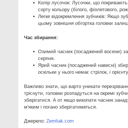
Колір лусочок: Лусочки, що покривають
сорту кольору (білого, фіолетового, ро
Легке відокремлення зубчиків: Якщо зу
цьому зовнішня обгортка головки залиша
Час збирання:
Озимий часник (посаджений восени) за
серпня.
Ярий часник (посаджений навесні) збир
оскільки у нього немає стрілок, і орієн
Важливо знати, що варто уникати перезріванн
тріснути, головки розпадуться на окремі зубчи
зберігатися. А от якщо викопати часник занадт
м'яким і погано зберігатиметься.
Джерело:
Zemliak.com