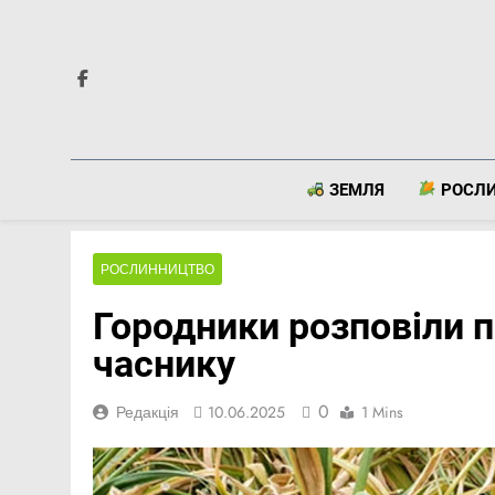
Перейти
до
вмісту
ЗЕМЛЯ
РОСЛ
РОСЛИННИЦТВО
Городники розповіли 
часнику
0
Редакція
10.06.2025
1 Mins