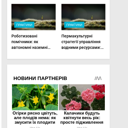
врожай на
мінімальній площі
ПРАКТИКИ
ПРАКТИКИ
Роботизовані
Пермакультурні
помічники: як
стратегії управління
автономні наземні
водними ресурсами:
платформи змінюють
як зробити мале
догляд за органічними
господарство стійким
овочами
до посухи