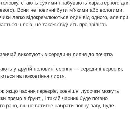
 головку, стають сухими і набувають характерного для
жевого). Вони не повинні бути м'якими або вологими.
бчики легко відокремлюються один від одного, але при
ється цілою, це також свідчить про зрілість.
звичай викопують з середини липня до початку
ають у другій половині серпня — середині вересня,
туються на пожовтіння листя.
я: якщо часник перезріє, зовнішні лусочки можуть
ки прямо в ґрунті, і такий часник буде погано
о рано, він не встигне набрати повну вагу, буде