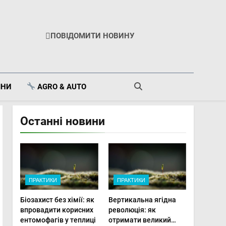
ПОВІДОМИТИ НОВИНУ
ІНИ
AGRO & AUTO
Останні новини
ПРАКТИКИ
ПРАКТИКИ
Біозахист без хімії: як
Вертикальна ягідна
впровадити корисних
революція: як
ентомофагів у теплиці
отримати великий