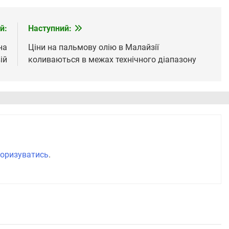
й:
Наступний:
на
Ціни на пальмову олію в Малайзії
ій
коливаються в межах технічного діапазону
оризуватись
.