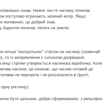
головніших ознак. Нижнє листя часнику починає
акож поступово втрачають зелений колір. Якщо
е половини), це добрий знак.
ку бадилля починає лягати на землю.
 кілька "контрольних" стрілок на часнику (зазвичай
), то їх випрямлення є сигналом дозрівання.
а кінці стрілки утворюється насіннєва коробочка. Коли
летове насіння, це означає, що часник готовий до
оловки не перезріли і не розсипалися в ґрунті.
 одну рослину):
овинна бути щільною, добре сформованою, з рельєфно