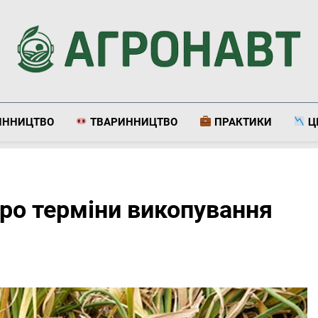
Агронавт
Новини Українського Агробізнесу
ИННИЦТВО
ТВАРИННИЦТВО
ПРАКТИКИ
Ц
про терміни викопування