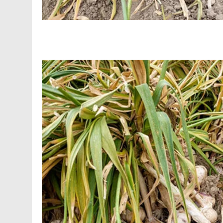
Facebook
Telegram
Viber
X
Copy
Print
Link