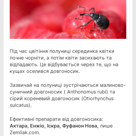
Під час цвітіння полуниці серединка квітки
почне чорніти, а потім квіти засихають та
відпадають. Це відбувається через те, що на
кущах оселився довгоносик.
Зазвичай на полуниці зустрічаються малиново-
суничний довгоносик ( Anthonomus rubi) та
сірий кореневий довгоносик (Otiorhynchus
sulcatus).
Ефективні препарати від довгоносика:
Актара, Енжіо, Іскра, Фуфанон Нова,
пише
Zemliak.com.