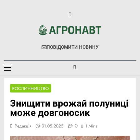
Перейти
до
вмісту
Агронавт
Новини Українського Агробізнесу
ПОВІДОМИТИ НОВИНУ
РОСЛИННИЦТВО
Знищити врожай полуниці
може довгоносик
0
Редакція
01.05.2025
1 Mins