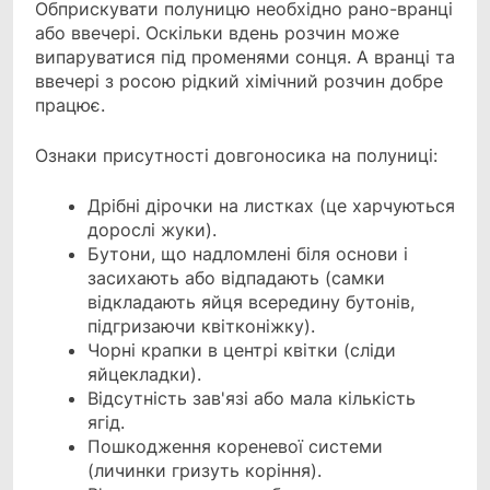
Обприскувати полуницю необхідно рано-вранці
або ввечері. Оскільки вдень розчин може
випаруватися під променями сонця. А вранці та
ввечері з росою рідкий хімічний розчин добре
працює.
Ознаки присутності довгоносика на полуниці:
Дрібні дірочки на листках (це харчуються
дорослі жуки).
Бутони, що надломлені біля основи і
засихають або відпадають (самки
відкладають яйця всередину бутонів,
підгризаючи квітконіжку).
Чорні крапки в центрі квітки (сліди
яйцекладки).
Відсутність зав'язі або мала кількість
ягід.
Пошкодження кореневої системи
(личинки гризуть коріння).