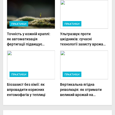
ПРАКТИКИ
ПРАКТИКИ
Точність у кожній краплі:
Ультразвук проти
як автоматизація
шкідників: сучасні
фертигації підвищує
технології захисту врожаю
прибутки малого фермера
в малих господарствах
ПРАКТИКИ
ПРАКТИКИ
Біозахист без хімії: як
Вертикальна ягідна
впровадити корисних
революція: як отримати
ентомофагів у теплиці
великий врожай на
мінімальній площі