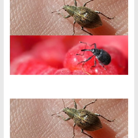
Facebook
Telegram
Viber
X
Copy
Print
Link