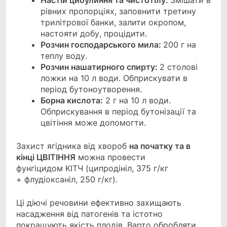
Настій цибулиння та чистотілу:
Змішати в
рівних пропорціях, заповнити третину
трилітрової банки, залити окропом,
настояти добу, процідити.
Розчин господарського мила:
200 г на
теплу воду.
Розчин нашатирного спирту:
2 столові
ложки на 10 л води. Обприскувати в
період бутоноутворення.
Борна кислота:
2 г на 10 л води.
Обприскування в період бутонізації та
цвітіння може допомогти.
Захист ягідника від хвороб
на початку та в
кінці ЦВІТІННЯ
можна провести
фунгіцидом KITЧ (ципродініл, 375 г/кг
+ флудіоксаніл, 250 г/кг).
Ці діючі речовини ефективно захищають
насадження від патогенів та істотно
покращують якість плодів. Варто обробляти