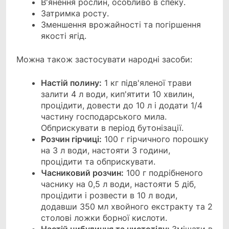
В'янення рослин, особливо в спеку.
Затримка росту.
Зменшення врожайності та погіршення
якості ягід.
Можна також застосувати народні засоби:
Настій полину:
1 кг підв'яленої трави
залити 4 л води, кип'ятити 10 хвилин,
процідити, довести до 10 л і додати 1/4
частину господарського мила.
Обприскувати в період бутонізації.
Розчин гірчиці:
100 г гірчичного порошку
на 3 л води, настояти 3 години,
процідити та обприскувати.
Часниковий розчин:
100 г подрібненого
часнику на 0,5 л води, настояти 5 діб,
процідити і розвести в 10 л води,
додавши 350 мл хвойного екстракту та 2
столові ложки борної кислоти.