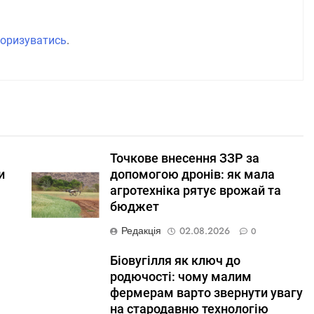
оризуватись
.
Точкове внесення ЗЗР за
и
допомогою дронів: як мала
агротехніка рятує врожай та
бюджет
Редакція
02.08.2026
0
Біовугілля як ключ до
родючості: чому малим
фермерам варто звернути увагу
на стародавню технологію