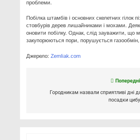
проблеми.
Побілка штамбів і основних скелетних гілок пі
стовбурів дерев лишайниками і мохами. Деякі
оновити побілку. Однак, слід зауважити, що м
закупорюються пори, порушується газообмін,
Джерело:
Zemliak.com
Попередні
Навігація
записів
Городникам назвали сприятливі дні д
посадки цибу