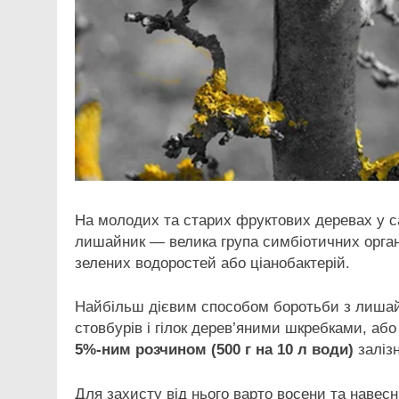
На молодих та старих фруктових деревах у с
лишайник — велика група симбіотичних органі
зелених водоростей або ціанобактерій.
Найбільш дієвим способом боротьби з лишай
стовбурів і гілок дерев’яними шкребками, аб
5%-ним розчином (500 г на 10 л води)
заліз
Для захисту
від нього варто восени та навес