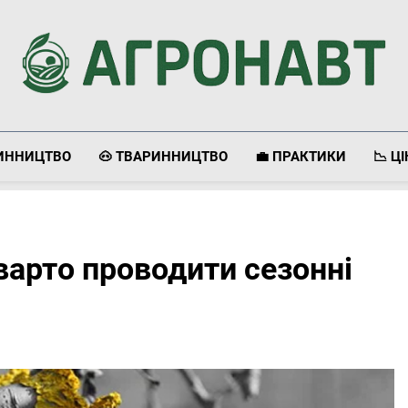
Агронавт
Новини Українського Агробізнесу
ЛИННИЦТВО
🐽 ТВАРИННИЦТВО
💼 ПРАКТИКИ
📉 Ц
варто проводити сезонні