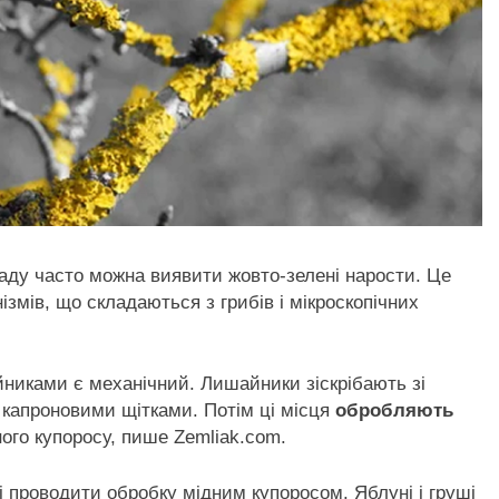
аду часто можна виявити жовто-зелені нарости. Це
змів, що складаються з грибів і мікроскопічних
никами є механічний. Лишайники зіскрібають зі
о капроновими щітками. Потім ці місця
обробляють
ного купоросу, пише Zemliak.com.
ні проводити обробку мідним купоросом. Яблуні і груші