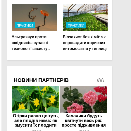
фермерам
фертигації підвищує
діагностувати хвороби
прибутки малого
рослин миттєво
фермера
ПРАКТИКИ
ПРАКТИКИ
Ультразвук проти
Біозахист без хімії: як
шкідників: сучасні
впровадити корисних
технології захисту
ентомофагів у теплиці
врожаю в малих
господарствах