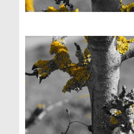
Facebook
Telegram
Viber
X
Copy
Print
Link