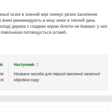
зньої осені в значній мірі знижує ризик заселення
 вчені рекомендують в кінці зими в теплий день
олоді дерева з гладкою корою білити не бажано: у них
 повільніше потовщується штамб.
й:
Наступний:
ля
Названо засоби для першої весняної захисної
лі
обробки саду