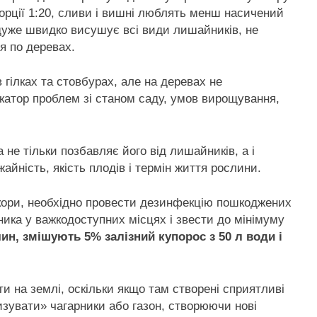
рції 1:20, сливи і вишні люблять менш насичений
 дуже швидко висушує всі види лишайників, не
я по деревах.
гілках та стовбурах, але на деревах не
икатор проблем зі станом саду, умов вирощування,
не тільки позбавляє його від лишайників, а і
йність, якість плодів і термін життя рослини.
кори, необхідно провести дезинфекцію пошкоджених
ика у важкодоступних місцях і звести до мінімуму
ин, змішують 5% залізний купорос з 50 л води і
и на землі, оскільки якщо там створені сприятливі
зувати» чагарники або газон, створюючи нові