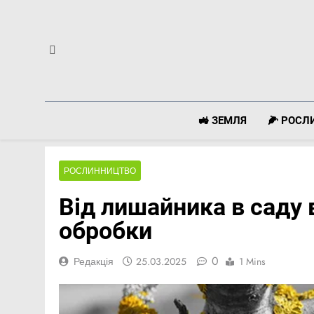
Перейти
до
вмісту
🚜 ЗЕМЛЯ
🌽 РОС
РОСЛИННИЦТВО
Від лишайника в саду 
обробки
0
Редакція
25.03.2025
1 Mins