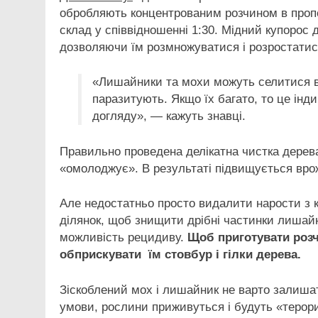
обробляють концентрованим розчином в пропо
склад у співвідношенні 1:30. Мідний купорос
дозволяючи їм розмножуватися і розростатис
«Лишайники та мохи можуть селитися в 
паразитують. Якщо їх багато, то це інд
догляду», — кажуть знавці.
Правильно проведена делікатна чистка дерева 
«омолоджує». В результаті підвищується врожа
Але недостатньо просто видалити нарости з 
ділянок, щоб знищити дрібні частинки лишайн
можливість рецидиву.
Щоб приготувати розч
обприскувати їм стовбур і гілки дерева.
Зіскоблений мох і лишайник не варто залишат
умови, рослини приживуться і будуть «терори