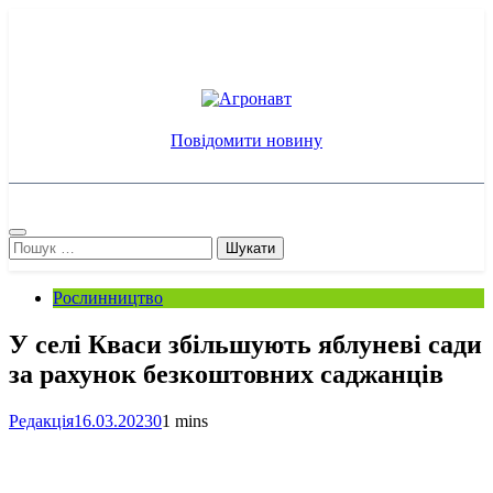
Перейти
до
вмісту
Агронавт
Новини українського агробізнесу
Повідомити новину
Пошук:
Рослинництво
У селі Кваси збільшують яблуневі сади
за рахунок безкоштовних саджанців
Редакція
16.03.2023
0
1 mins