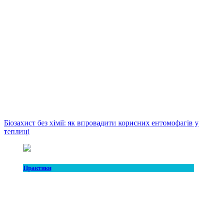
Біозахист без хімії: як впровадити корисних ентомофагів у
теплиці
Практики