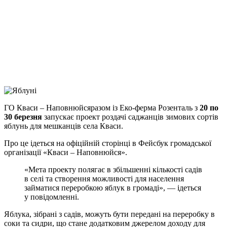
Facebook
Telegram
Viber
X
Copy
Link
Print
ГО Кваси – Наповнюйсяразом із Еко-ферма Розенталь з
20 по
30 березня
запускає проект роздачі
саджанців зимових сортів
яблунь для мешканців села Кваси.
Про це ідеться на офіційній сторінці в Фейсбук громадської
організації «Кваси – Наповнюйся».
«Мета проекту полягає в збільшенні кількості садів
в селі та створення можливості для населення
займатися переробкою яблук в громаді», — ідеться
у повідомленні.
Яблука, зібрані з садів, можуть бути передані на переробку в
соки та сидри, що стане додатковим джерелом доходу для