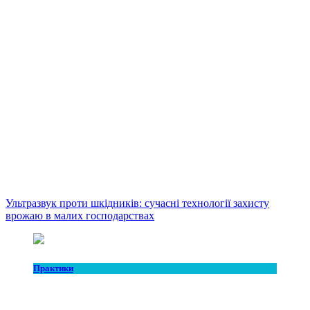
Ультразвук проти шкідників: сучасні технології захисту
врожаю в малих господарствах
Практики