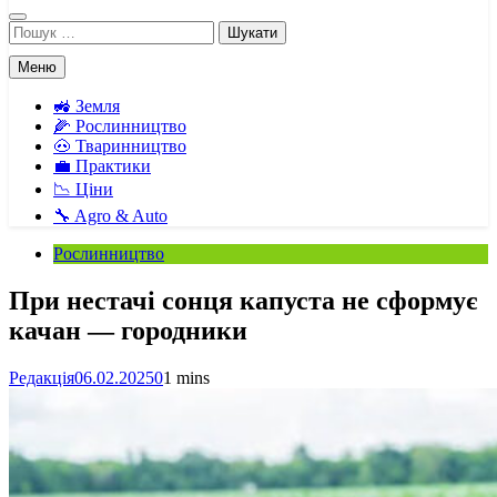
Пошук:
Меню
🚜 Земля
🌽 Рослинництво
🐽 Тваринництво
💼 Практики
📉 Ціни
🔧 Agro & Auto
Рослинництво
При нестачі сонця капуста не сформує
качан — городники
Редакція
06.02.2025
0
1 mins