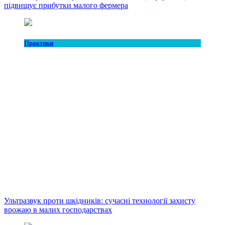
підвищує прибутки малого фермера
Практики
Ультразвук проти шкідників: сучасні технології захисту
врожаю в малих господарствах