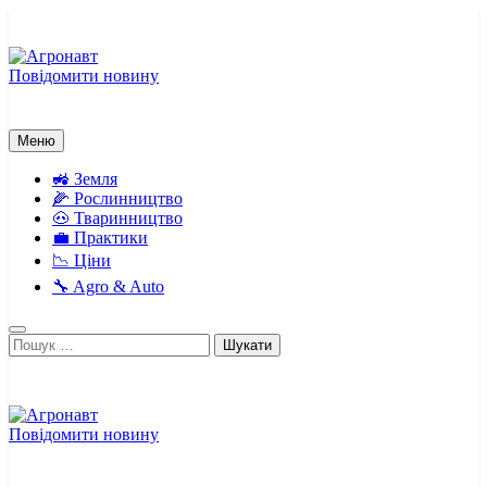
Перейти
до
вмісту
Повідомити новину
Агронавт
Новини українського агробізнесу
Меню
🚜 Земля
🌽 Рослинництво
🐽 Тваринництво
💼 Практики
📉 Ціни
🔧 Agro & Auto
Пошук:
Повідомити новину
Агронавт
Новини українського агробізнесу