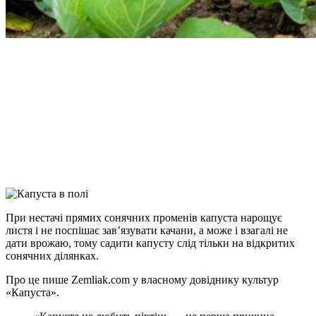
Facebook
Telegram
Viber
X
Copy
Link
Print
При нестачі прямих сонячних променів капуста нарощує
листя і не поспішає зав’язувати
качани, а може і взагалі не
дати врожаю, тому садити капусту слід тільки на відкритих
сонячних ділянках.
Про це пише Zemliak.com у власному довіднику культур
«Капуста».