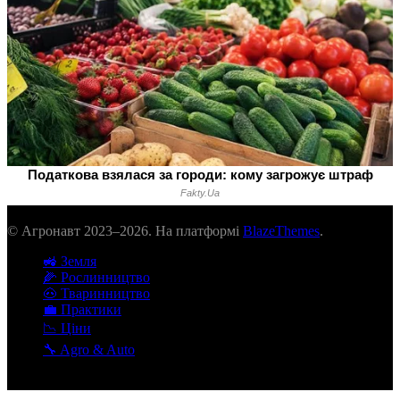
© Агронавт 2023–2026. На платформі
BlazeThemes
.
🚜 Земля
🌽 Рослинництво
🐽 Тваринництво
💼 Практики
📉 Ціни
🔧 Agro & Auto