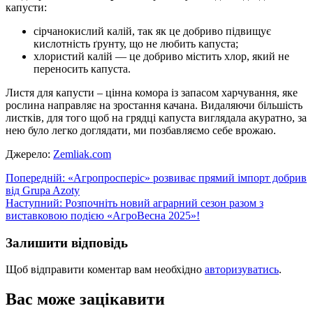
капусти:
сірчанокислий калій, так як це добриво підвищує
кислотність ґрунту, що не любить капуста;
хлористий калій — це добриво містить хлор, який не
переносить капуста.
Листя для капусти – цінна комора із запасом харчування, яке
рослина направляє на зростання качана. Видаляючи більшість
листків, для того щоб на грядці капуста виглядала акуратно, за
нею було легко доглядати, ми позбавляємо себе врожаю.
Джерело:
Zemliak.com
Навігація
Попередній:
«Агропросперіс» розвиває прямий імпорт добрив
від Grupa Azoty
записів
Наступний:
Розпочніть новий аграрний сезон разом з
виставковою подією «АгроВесна 2025»!
Залишити відповідь
Щоб відправити коментар вам необхідно
авторизуватись
.
Вас може зацікавити