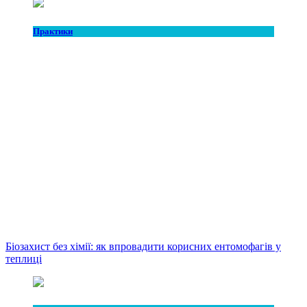
Практики
Біозахист без хімії: як впровадити корисних ентомофагів у
теплиці