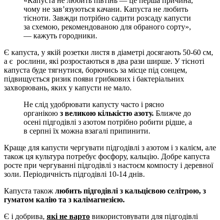
«Капуста не любить півтінь — це перша причина,
чому не зав’язуються качани. Капуста не любить
тісноти. Завжди потрібно садити розсаду капусти
за схемою, рекомендованою для обраного сорту»,
— кажуть городники.
Є капуста, у якій розетки листя в діаметрі досягають 50-60 см,
а є рослини, які розростаються в два рази ширше. У тісноті
капуста буде тягнутися, борючись за місце під сонцем,
підвищується ризик появи грибкових і бактеріальних
захворювань, яких у капусти не мало.
Не слід удобрювати капусту часто і рясно
органікою
з великою кількістю азоту.
Ближче до
осені підгодівлі з азотом потрібно робити рідше, а
в серпні їх можна взагалі припинити.
Краще для капусти чергувати підгодівлі з азотом і з калієм, але
також ця культура потребує фосфору, кальцію. Добре капуста
росте при чергуванні підгодівлі з настоєм компосту і деревної
золи. Періодичність підгодівлі 10-14 днів.
Капуста також
любить підгодівлі з кальцієвою селітрою, з
гуматом калію та з калімагнезією.
Є і добрива,
які не варто
використовувати для підгодівлі