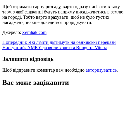
Щоб отримати гарну розсаду, варто одразу висівати в таку
тару, з якої саджанці будуть напряму висаджуватись в землю
на городі. Тобто варто врахувати, щоб не було густих
насаджень, інакше доведеться проріджувати.
Джерело:
Zemliak.com
Навігація
Попередній:
Які ліміти діятимуть на банківські перекази
Наступний:
АМКУ дозволив злиття Bunge та Viterra
записів
Залишити відповідь
Щоб відправити коментар вам необхідно
авторизуватись
.
Вас може зацікавити