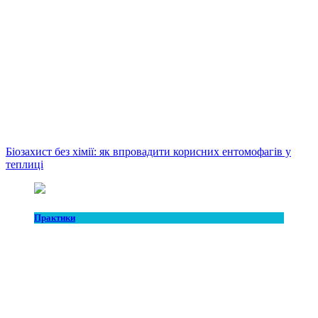
Біозахист без хімії: як впровадити корисних ентомофагів у
теплиці
Практики