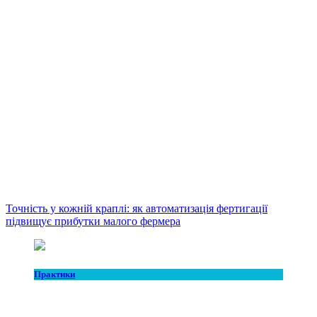
Точність у кожній краплі: як автоматизація фертигації
підвищує прибутки малого фермера
Практики