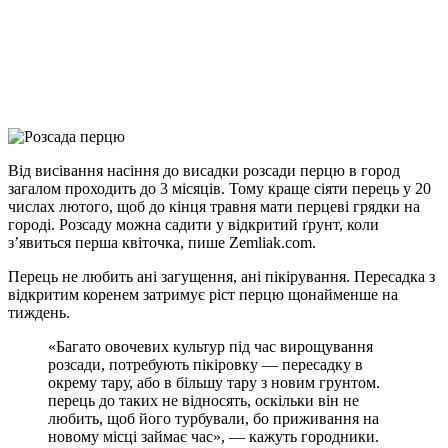
Viber
X
Copy
Link
Print
Від висівання насіння до висадки розсади перцю в город
загалом проходить до 3 місяців. Тому
краще сіяти перець у 20
числах лютого, щоб до кінця травня мати перцеві грядки на
городі. Розсаду можна садити у відкритий ґрунт, коли
з’явиться перша квіточка, пише Zemliak.com.
Перець не любить ані загущення, ані пікірування. Пересадка з
відкритим коренем затримує ріст перцю щонайменше на
тиждень.
«Багато овочевих культур під час вирощування
розсади, потребують пікіровку — пересадку в
окрему тару, або в більшу тару з новим грунтом.
перець до таких не відносять, оскільки він не
любить, щоб його турбували, бо приживання на
новому місці займає час», — кажуть городники.