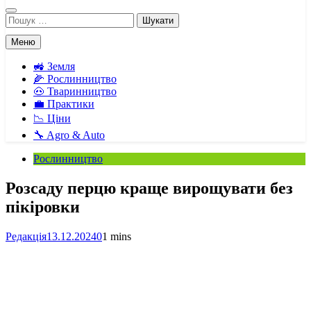
Пошук:
Меню
🚜 Земля
🌽 Рослинництво
🐽 Тваринництво
💼 Практики
📉 Ціни
🔧 Agro & Auto
Рослинництво
Розсаду перцю краще вирощувати без
пікіровки
Редакція
13.12.2024
0
1 mins
Facebook
Telegram