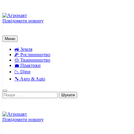
Перейти
до
вмісту
Повідомити новину
Агронавт
Новини українського агробізнесу
Меню
🚜 Земля
🌽 Рослинництво
🐽 Тваринництво
💼 Практики
📉 Ціни
🔧 Agro & Auto
Пошук:
Повідомити новину
Агронавт
Новини українського агробізнесу