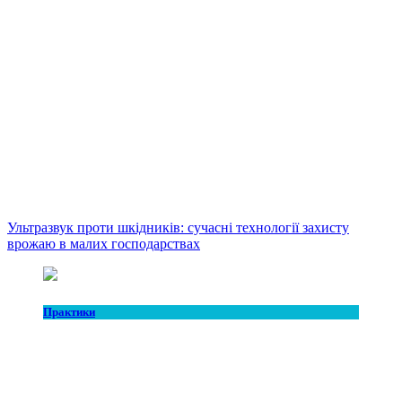
Ультразвук проти шкідників: сучасні технології захисту
врожаю в малих господарствах
Практики