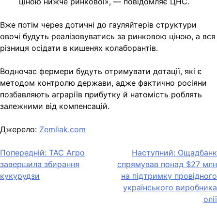
ціною нижче ринкової», — повідомляє ЦНС.
Вже потім через дотичні до гауляйтерів структури
овочі будуть реалізовуватись за ринковою ціною, а вся
різниця осідати в кишенях колаборантів.
Водночас фермери будуть отримувати дотації, які є
методом контролю держави, адже фактично росіяни
позбавляють аграріїв прибутку й натомість роблять
залежними від компенсацій.
Джерело:
Zemliak.com
Навігація
Попередній:
ТАС Агро
Наступний:
Ощадбанк
завершила збирання
спрямував понад $27 млн
записів
кукурудзи
на підтримку провідного
українського виробника
олії