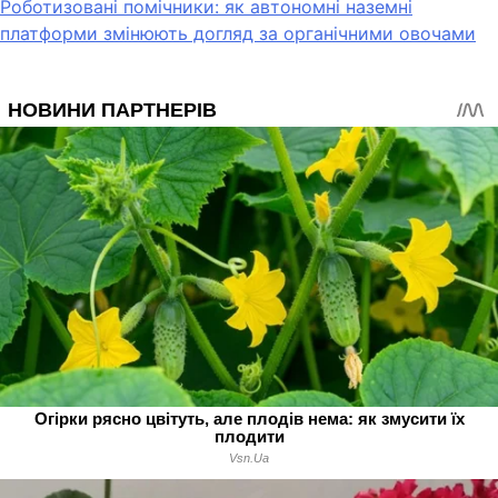
Роботизовані помічники: як автономні наземні
платформи змінюють догляд за органічними овочами