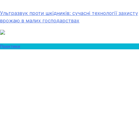
Ультразвук проти шкідників: сучасні технології захисту
врожаю в малих господарствах
Практики