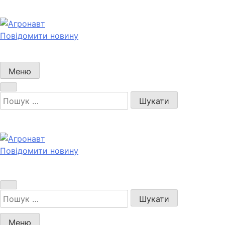
Перейти
до
вмісту
Повідомити новину
Агронавт
Новини українського агробізнесу
Меню
Пошук:
Повідомити новину
Агронавт
Новини українського агробізнесу
Пошук:
Меню