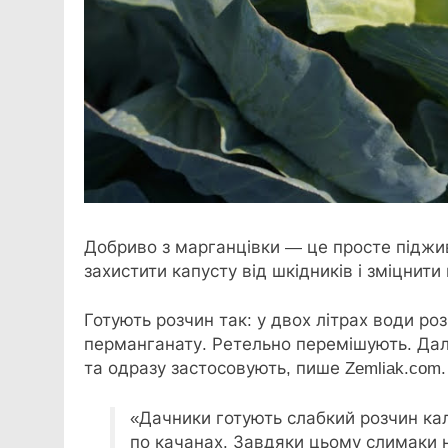
Добриво з марганцівки — це просте піджив
захистити капусту від шкідників і зміцнити
Готують розчин так: у двох літрах води ро
перманганату. Ретельно перемішують. Далі
та одразу застосовують, пише Zemliak.com.
«Дачники готують слабкий розчин кал
по качанах. Завдяки цьому слимаки н