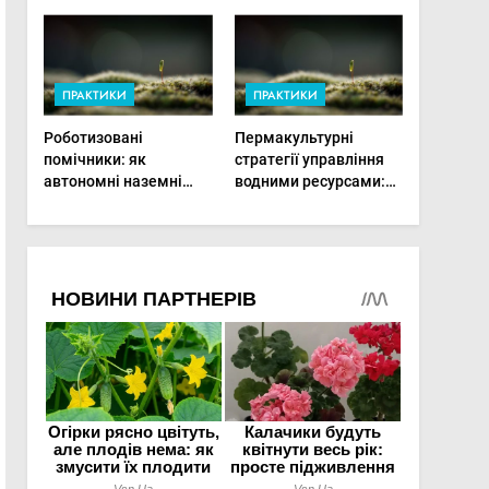
врожай на
мінімальній площі
ПРАКТИКИ
ПРАКТИКИ
Роботизовані
Пермакультурні
помічники: як
стратегії управління
автономні наземні
водними ресурсами:
платформи змінюють
як зробити мале
догляд за органічними
господарство стійким
овочами
до посухи