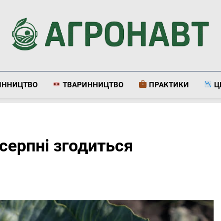
Агронавт
Новини Українського Агробізнесу
ИННИЦТВО
ТВАРИННИЦТВО
ПРАКТИКИ
Ц
 серпні згодиться