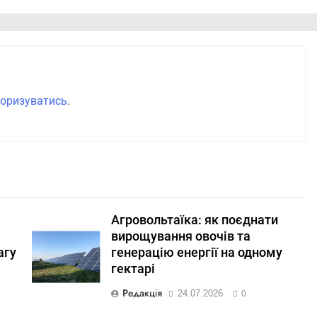
оризуватись
.
Агровольтаїка: як поєднати
вирощування овочів та
агу
генерацію енергії на одному
гектарі
Редакція
24.07.2026
0