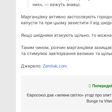
них», — кажуть знавці.
Марганцівку активно застосовують городн
капусти та при цьому захистити її від шкід
Якщо шкідники атакують щільно, то можна 
Таким чином, розчин марганцівки захищає 
та стимулює зав'язування великих та щільн
Джерело:
Zemliak.com
Попередні
Навігація
записів
Євросоюз дав «зелене світло» угоді про злит
Bunge та Viter