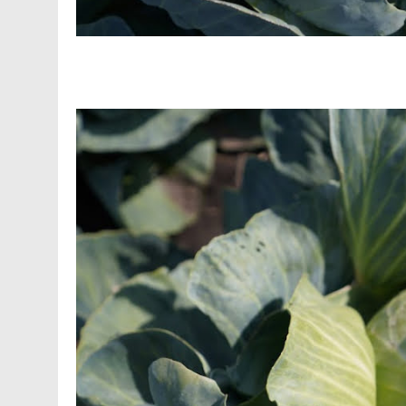
Facebook
Telegram
Viber
X
Copy
Print
Link