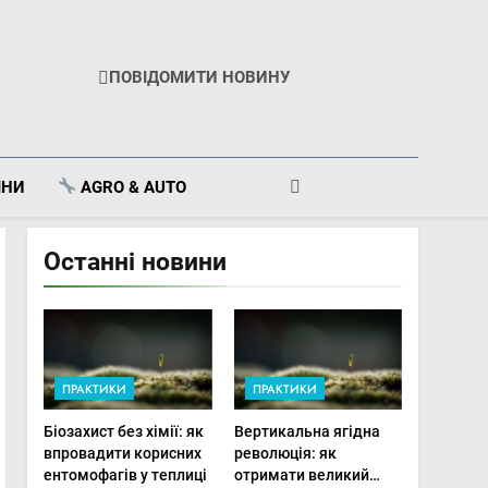
ПОВІДОМИТИ НОВИНУ
ІНИ
AGRO & AUTO
Останні новини
ПРАКТИКИ
ПРАКТИКИ
Біозахист без хімії: як
Вертикальна ягідна
впровадити корисних
революція: як
ентомофагів у теплиці
отримати великий