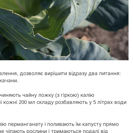
лення, дозволяє вирішити відразу два питання:
 качани.
зчиняють чайну ложку (з гіркою) калію
 кожні 200 мл складу розбавляють у 5 літрах води
ію перманганату і поливають їм капусту прямо
е чіпають рослини і тримаються подалі від