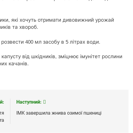
ики, які хочуть отримати дивовижний урожай
ників та хвороб.
розвести 400 мл засобу в 5 літрах води.
капусту від шкідників, зміцнює імунітет рослини
их качанів.
й:
Наступний:
тя
ІМК завершила жнива озимої пшениці
ra