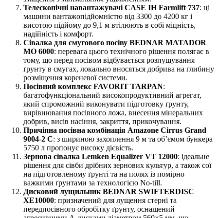
Телескопічні навантажувачі CASE IH Farmlift 737
: ці
машини вантажопідйомністю від 3300 до 4200 кг і
висотою підйому до 9,1 м втілюють в собі міцність,
надійність і комфорт.
Сівалка для смугового посіву BEDNAR MATADOR
MO 6000
: перевага цього технічного рішення полягає в
тому, що перед посівом відбувається розпушування
ґрунту в смугах, локально вносяться добрива на глибину
розміщення кореневої системи.
Посівний комплекс FAVORIT TARPAN
:
багатофункціональний високопродуктивний агрегат,
який спроможний виконувати підготовку ґрунту,
вирівнювання посівного ложа, внесення мінеральних
добрив, висів насіння, закриття, прикочування.
Причіпна посівна комбінація Amazone Cirrus Grand
9004-2 C
: з шириною захоплення 9 м та об’ємом бункера
5750 л пропонує високу дієвість.
Зернова сівалка Lemken Equalizer VT 12000
: ідеальне
рішення для сівби дрібних зернових культур, а також сої
на підготовленому ґрунті та на полях із помірно
важкими ґрунтами за технологією No-till.
Дисковий лущильник BEDNAR SWIFTERDISC
XE10000
: призначений для лущення стерні та
передпосівного обробітку ґрунту, оснащений
агресивними А-дисками діаметром 560×5 мм, що