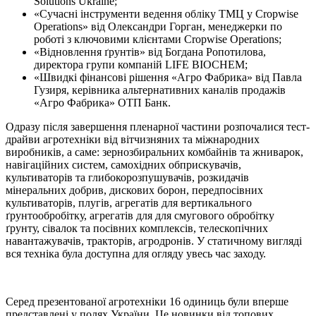
Solutions Ukraine;
«Сучасні інструменти ведення обліку ТМЦ у Cropwise
Operations» від Олександри Горган, менеджерки по
роботі з ключовими клієнтами Cropwise Operations;
«Відновлення ґрунтів» від Богдана Ропотилова,
директора групи компаній LIFE BIOCHEM;
«Швидкі фінансові рішення «Агро Фабрика» від Павла
Гузиря, керівника альтернативних каналів продажів
«Агро Фабрика» ОТП Банк.
Одразу після завершення пленарної частини розпочалися тест-
драйви агротехніки від вітчизняних та міжнародних
виробників, а саме: зернозбиральних комбайнів та жниварок,
навігаційних систем, самохідних обприскувачів,
культиваторів та глибокорозпушувачів, розкидачів
мінеральних добрив, дискових борон, передпосівних
культиваторів, плугів, агрегатів для вертикального
ґрунтообробітку, агрегатів для для смугового обробітку
ґрунту, сівалок та посівних комплексів, телескопічних
навантажувачів, тракторів, агродронів. У статичному вигляді
вся техніка була доступна для огляду увесь час заходу.
Серед презентованої агротехніки 16 одиниць були вперше
представлені у полях України. Це новинки від топових