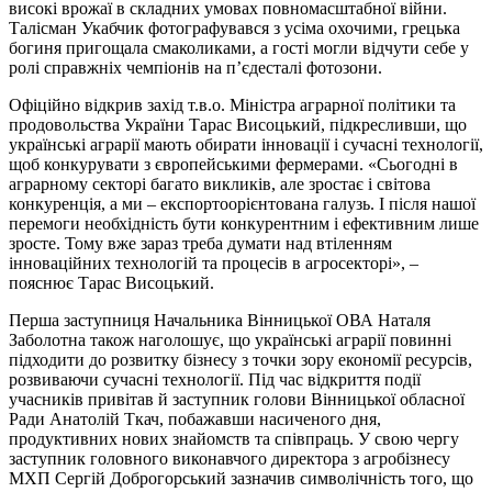
високі врожаї в складних умовах повномасштабної війни.
Талісман Укабчик фотографувався з усіма охочими, грецька
богиня пригощала смаколиками, а гості могли відчути себе у
ролі справжніх чемпіонів на п’єдесталі фотозони.
Офіційно відкрив захід т.в.о. Міністра аграрної політики та
продовольства України Тарас Висоцький, підкресливши, що
українські аграрії мають обирати інновації і сучасні технології,
щоб конкурувати з європейськими фермерами. «Сьогодні в
аграрному секторі багато викликів, але зростає і світова
конкуренція, а ми – експортоорієнтована галузь. І після нашої
перемоги необхідність бути конкурентним і ефективним лише
зросте. Тому вже зараз треба думати над втіленням
інноваційних технологій та процесів в агросекторі», –
пояснює Тарас Висоцький.
Перша заступниця Начальника Вінницької ОВА Наталя
Заболотна також наголошує, що українські аграрії повинні
підходити до розвитку бізнесу з точки зору економії ресурсів,
розвиваючи сучасні технології. Під час відкриття події
учасників привітав й заступник голови Вінницької обласної
Ради Анатолій Ткач, побажавши насиченого дня,
продуктивних нових знайомств та співпраць. У свою чергу
заступник головного виконавчого директора з агробізнесу
МХП Сергій Доброгорський зазначив символічність того, що