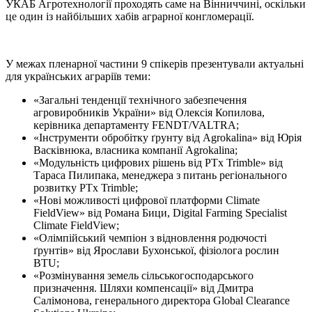
УКАБ Агротехнології проходять саме на Вінниччині, оскільки
це один із найбільших хабів аграрної конгломерації.
У межах пленарної частини 9 спікерів презентували актуальні
для українських аграріїв теми:
«Загальні тенденції технічного забезпечення
агровиробників України» від Олексія Копилова,
керівника департаменту FENDT/VALTRA;
«Інструменти обробітку ґрунту від Agrokalina» від Юрія
Васківнюка, власника компанії Agrokalina;
«Модульність цифрових рішень від PTx Trimble» від
Тараса Пилипака, менеджера з питань регіонального
розвитку PTx Trimble;
«Нові можливості цифрової платформи Climate
FieldView» від Романа Бици, Digital Farming Specialist
Climate FieldView;
«Олімпійський чемпіон з відновлення родючості
ґрунтів» від Ярослави Бухонської, фізіолога рослин
BTU;
«Розмінування земель сільськогосподарського
призначення. Шляхи компенсації» від Дмитра
Салімонова, генерального директора Global Clearance