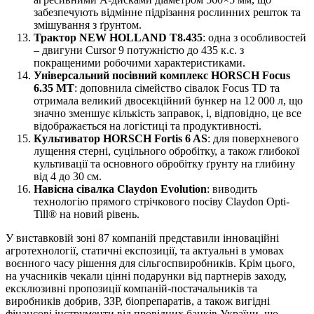
забезпечують відмінне підрізання рослинних решток та
змішування з ґрунтом.
Трактор NEW HOLLAND T8.435
: одна з особливостей
– двигуни Cursor 9 потужністю до 435 к.с. з
покращеними робочими характеристиками.
Універсальний посівний комплекс HORSCH Focus
6.35 MT
: доповнила сімейство сівалок Focus TD та
отримала великий двосекційний бункер на 12 000 л, що
значно зменшує кількість заправок, і, відповідно, це все
відображається на логістиці та продуктивності.
Культиватор HORSCH Fortis 6 AS
: для поверхневого
лущення стерні, суцільного обробітку, а також глибокої
культивації та основного обробітку ґрунту на глибину
від 4 до 30 см.
Навісна сівалка Claydon Evolution
: виводить
технологію прямого стрічкового посіву Claydon Opti-
Till® на новий рівень.
У виставковій зоні 87 компаній представили інноваційні
агротехнології, статичні експозиції, та актуальні в умовах
воєнного часу рішення для сільгоспвиробників. Крім цього,
на учасників чекали цінні подарунки від партнерів заходу,
ексклюзивні пропозиції компаній-постачальників та
виробників добрив, ЗЗР, біопрепаратів, а також вигідні
фінансові інструменти від провідних банків України, що