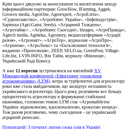
Крім цього дякуємо за анонсування та висвітлення заходу
інформаційним партнерам: GrowHow, IFarming, Aggek,
Growex media, AgroOne, Agroexpert, «АгроЕліта»,
«Судноплавство», «Агробізнес Україна», «Інфоіндустрія»,
Sapienza (Agri-Gator, Seeds), «Аграрний Тиждень»,
«Агротаймс» , «Агробізнес Сьогодні», bizagro, «АгроПравда»,
Agtech media, Agriteka, Agrostory, медіаплатформам «Аграрії
разом», «Агронавт», «АгроТер», журналам «АгроПро»,
«Агроном», «АгроЛюкс» та «Ексклюзивні технології»,
виданню «Пропозиція», ZEEP, SELO.ua, GreenPost, Village-
Life.biz, I-VIN.INFO, Він Тайм, журналу «Вінниця»,
Українській Раді Бізнесу.
А вже
12 вересня
зустрічаємося на ювілейній
XV
Міжнародній конференції «Ефективне управління
агрокомпаніями» (LFM)
, котра за турбулентні для агросектору
роки вже стала майданчиком, що засвідчує незламність
українського агросектору. Цього року, розуміючи все більшу
пріоритетність агросектору в формуванні стабільної
економіки, головною темою LFM стає «Агромайбутнє
України: відновлюємо, вдосконалюємо, крокуємо вперед».
Тож разом розглянемо, чому сьогодення – це український
аграрний ренесанс.
Навігація
Попередній:
З початку липня соєва олія в Україні