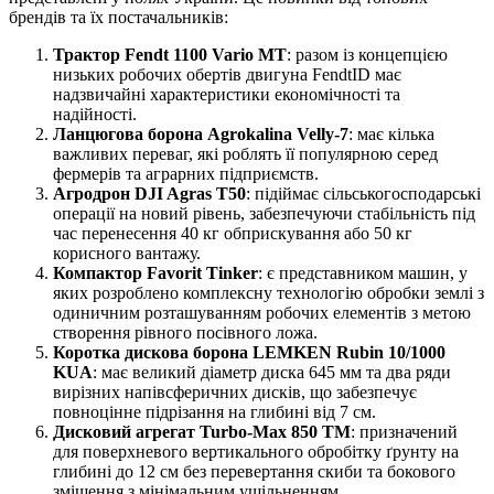
брендів та їх постачальників:
Трактор Fendt 1100 Vario MT
: разом із концепцією
низьких робочих обертів двигуна FendtID має
надзвичайні характеристики економічності та
надійності.
Ланцюгова борона Agrokalina Velly-7
: має кілька
важливих переваг, які роблять її популярною серед
фермерів та аграрних підприємств.
Агродрон DJI Agras T50
: підіймає сільськогосподарські
операції на новий рівень, забезпечуючи стабільність під
час перенесення 40 кг обприскування або 50 кг
корисного вантажу.
Компактор Favorit Tinker
: є представником машин, у
яких розроблено комплексну технологію обробки землі з
одиничним розташуванням робочих елементів з метою
створення рівного посівного ложа.
Коротка дискова борона LEMKEN Rubin 10/1000
KUA
: має великий діаметр диска 645 мм та два ряди
вирізних напівсферичних дисків, що забезпечує
повноцінне підрізання на глибині від 7 см.
Дисковий агрегат Turbo-Max 850 ТМ
: призначений
для поверхневого вертикального обробітку ґрунту на
глибині до 12 см без перевертання скиби та бокового
зміщення з мінімальним ущільненням.