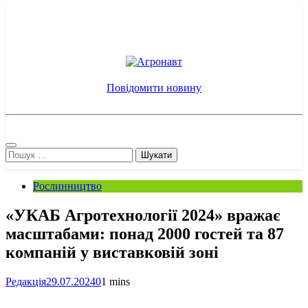
Перейти
до
вмісту
Агронавт
Новини українського агробізнесу
Повідомити новину
Пошук:
Рослинництво
«УКАБ Агротехнології 2024» вражає
масштабами: понад 2000 гостей та 87
компаній у виставковій зоні
Редакція
29.07.2024
0
1 mins