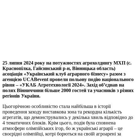
Facebook
Telegram
Viber
X
Copy
Link
Print
25 липня 2024 року на потужностях агрохолдингу МХП (с.
Краснопілка, Гайсинський р-н, Вінницька область)
асоціація «Український клуб аграрного бізнесу» разом з
агенцією UCABevent провели польову подію національного
рівня – «УКАБ Агротехнології 2024». Захід об’єднав на
полях Вінниччини більше 2000 гостей та учасників з різних
регіонів України.
Цьогорічною особливістю стала найбільша в історії
проведення заходу виставкова зона та рекордна кількість
агрегатів, що демонструвались у декілька хвиль відповідно до
4 тематичних блоків. Крім цього, подія була сповнена
атмосфери олімпійських ігор, бо ж українські аграрії – це
своєрідні олімпійці, котрі борються на своїй агроарені за