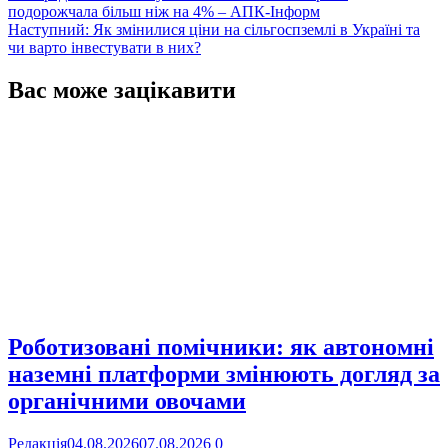
подорожчала більш ніж на 4% – АПК-Інформ
записів
Наступний:
Як змінилися ціни на сільгоспземлі в Україні та
чи варто інвестувати в них?
Вас може зацікавити
Роботизовані помічники: як автономні
наземні платформи змінюють догляд за
органічними овочами
Редакція
04.08.2026
07.08.2026
0