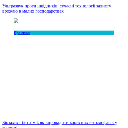
Ультразвук проти шкідників: сучасні технології захисту
врожаю в малих господарствах
Практики
Біозахист без хімії: як впровадити корисних ентомофагів у
теплиці