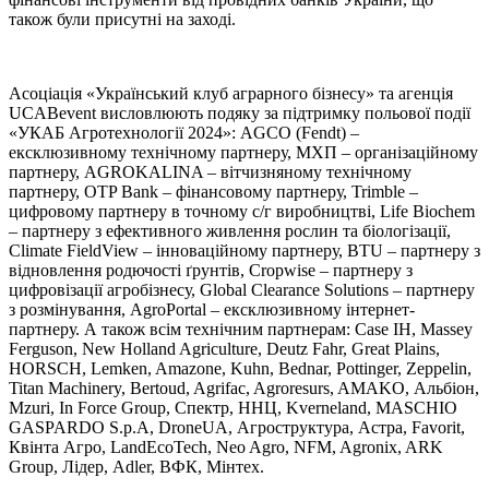
також були присутні на заході.
Асоціація «Український клуб аграрного бізнесу» та агенція
UCABevent висловлюють подяку за підтримку польової події
«УКАБ Агротехнології 2024»: AGCO (Fendt) –
ексклюзивному технічному партнеру, МХП – організаційному
партнеру, AGROKALINA – вітчизняному технічному
партнеру, OTP Bank – фінансовому партнеру, Trimble –
цифровому партнеру в точному с/г виробництві, Life Biochem
– партнеру з ефективного живлення рослин та біологізації,
Climate FieldView – інноваційному партнеру, BTU – партнеру з
відновлення родючості ґрунтів, Cropwise – партнеру з
цифровізації агробізнесу, Global Clearance Solutions – партнеру
з розмінування, AgroPortal – ексклюзивному інтернет-
партнеру. А також всім технічним партнерам: Case IH, Massey
Ferguson, New Holland Agriculture, Deutz Fahr, Great Plains,
HORSCH, Lemken, Amazone, Kuhn, Bednar, Pottinger, Zeppelin,
Titan Machinery, Bertoud, Agrifac, Agroresurs, AMAKO, Альбіон,
Mzuri, In Force Group, Спектр, ННЦ, Kverneland, MASCHIO
GASPARDO S.p.A, DroneUA, Агроструктура, Астра, Favorit,
Квінта Агро, LandEcoTech, Neo Agro, NFM, Agronix, ARK
Group, Лідер, Adler, ВФК, Мінтех.