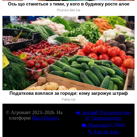
© Агронавт 2023–2026. На
🚜 Земля
🌽 Рослинництво
платформі
BlazeThemes
.
🐽 Тваринництво
📉 Ціни
💼 Практики
🔧 Agro & Auto