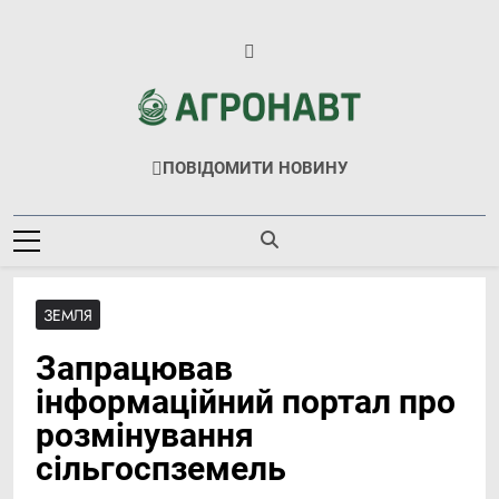
Перейти
до
вмісту
Агронавт
Новини Українського Агробізнесу
ПОВІДОМИТИ НОВИНУ
ЗЕМЛЯ
Запрацював
інформаційний портал про
розмінування
сільгоспземель