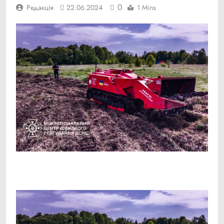
0
Редакція
22.06.2024
1 Mins
Facebook
Telegram
Viber
X
Copy
Print
Link