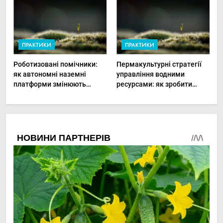
ПРАКТИКИ
ПРАКТИКИ
Роботизовані помічники:
Пермакультурні стратегії
як автономні наземні
управління водними
платформи змінюють
ресурсами: як зробити
догляд за органічними
мале господарство стійким
овочами
до посухи