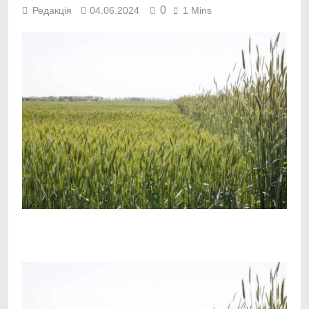
0
Редакція
04.06.2024
1 Mins
Facebook
Telegram
Viber
X
Copy
Print
Link