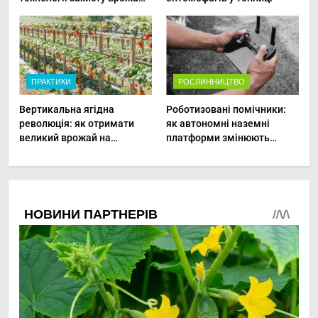
в малих господарствах
ПРАКТИКИ
РОСЛИННИЦТВО
Вертикальна ягідна
Роботизовані помічники:
революція: як отримати
як автономні наземні
великий врожай на
платформи змінюють
мінімальній площі
догляд за органічними
овочами