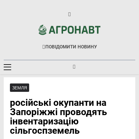
Перейти
до
вмісту
Агронавт
Новини Українського Агробізнесу
ПОВІДОМИТИ НОВИНУ
ЗЕМЛЯ
російські окупанти на
Запоріжжі проводять
інвентаризацію
сільгоспземель