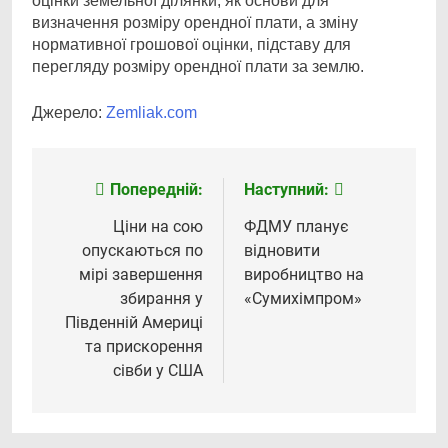
оцінки земельної ділянки, як основи для
визначення розміру орендної плати, а зміну
нормативної грошової оцінки, підставу для
перегляду розміру орендної плати за землю.
Джерело:
Zemliak.com
Попередній:
Наступний:
Навігація
записів
Ціни на сою
ФДМУ планує
опускаються по
відновити
мірі завершення
виробництво на
збирання у
«Сумихімпром»
Південній Америці
та прискорення
сівби у США