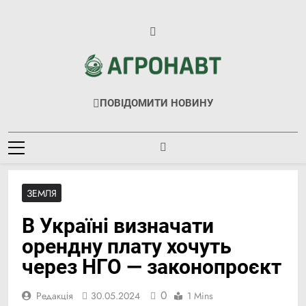
Перейти
до
вмісту
Агронавт
Новини Українського Агробізнесу
ПОВІДОМИТИ НОВИНУ
ЗЕМЛЯ
В Україні визначати
орендну плату хочуть
через НГО — законопроєкт
0
Редакція
30.05.2024
1 Mins