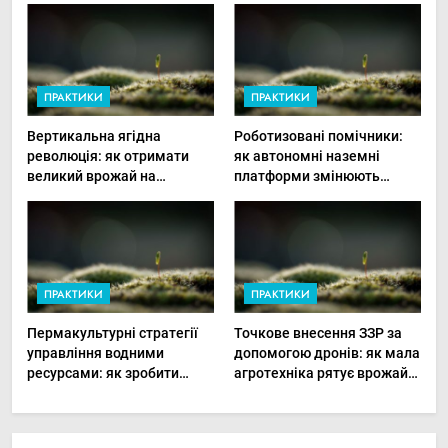
ПРАКТИКИ
ПРАКТИКИ
Вертикальна ягідна
Роботизовані помічники:
революція: як отримати
як автономні наземні
великий врожай на
платформи змінюють
мінімальній площі
догляд за органічними
овочами
ПРАКТИКИ
ПРАКТИКИ
Пермакультурні стратегії
Точкове внесення ЗЗР за
управління водними
допомогою дронів: як мала
ресурсами: як зробити
агротехніка рятує врожай
мале господарство стійким
та бюджет
до посухи