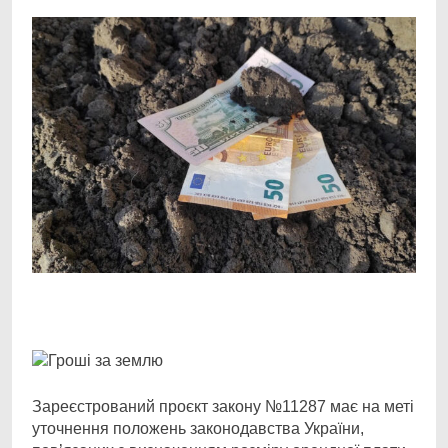
Facebook
Telegram
Viber
X
Copy
Print
Link
Зареєстрований проєкт закону №11287 має на меті
уточнення положень законодавства України,