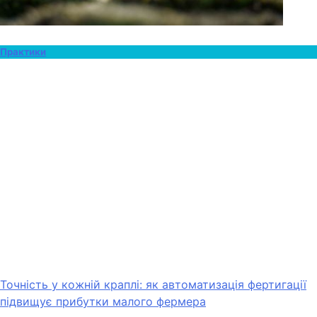
Практики
Точність у кожній краплі: як автоматизація фертигації
підвищує прибутки малого фермера