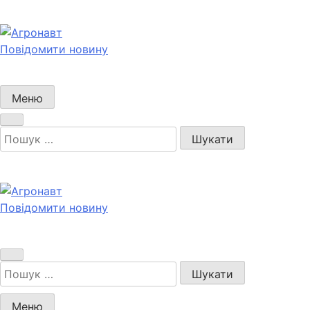
Перейти
до
вмісту
Повідомити новину
Агронавт
Новини українського агробізнесу
Меню
Пошук:
Повідомити новину
Агронавт
Новини українського агробізнесу
Пошук:
Меню