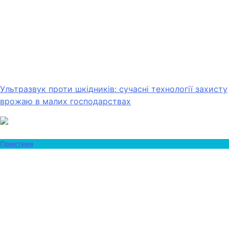
Ультразвук проти шкідників: сучасні технології захисту
врожаю в малих господарствах
Практики