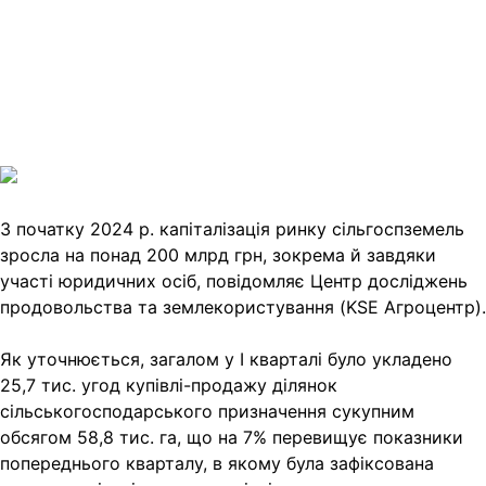
Telegram
Viber
X
Copy
Link
Print
З початку 2024 р. капіталізація ринку сільгоспземель
зросла на понад 200 млрд грн, зокрема й
завдяки
участі юридичних осіб, повідомляє Центр досліджень
продовольства та землекористування (KSE Агроцентр).
Як уточнюється, загалом у І кварталі було укладено
25,7 тис. угод купівлі-продажу ділянок
сільськогосподарського призначення сукупним
обсягом 58,8 тис. га, що на 7% перевищує показники
попереднього кварталу, в якому була зафіксована