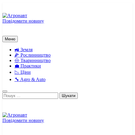
Перейти
до
вмісту
Повідомити новину
Агронавт
Новини українського агробізнесу
Меню
🚜 Земля
🌽 Рослинництво
🐽 Тваринництво
💼 Практики
📉 Ціни
🔧 Agro & Auto
Пошук:
Повідомити новину
Агронавт
Новини українського агробізнесу