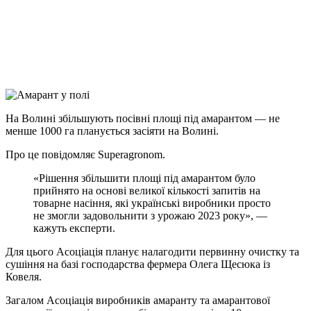
Viber
X
Copy
Link
Print
На Волині збільшують посівні площі під амарантом — не
менше 1000 га планується засіяти на
Волині.
Про це повідомляє Superagronom.
«Рішення збільшити площі під амарантом було
прийнято на основі великої кількості запитів на
товарне насіння, які українські виробники просто
не змогли задовольнити з урожаю 2023 року», —
кажуть експерти.
Для цього Асоціація планує налагодити первинну очистку та
сушіння на базі господарства фермера Олега Щесюка із
Ковеля.
Загалом Асоціація виробників амаранту та амарантової