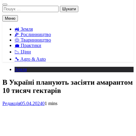
Пошук:
Меню
🚜 Земля
🌽 Рослинництво
🐽 Тваринництво
💼 Практики
📉 Ціни
🔧 Agro & Auto
Земля
В Україні планують засіяти амарантом
10 тисяч гектарів
Редакція
05.04.2024
0
1 mins
Facebook
Telegram