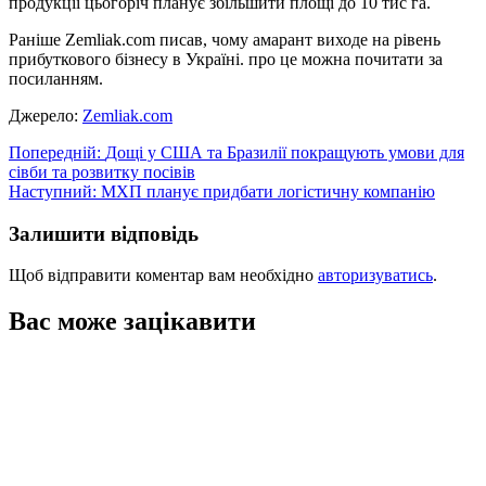
продукції цьогоріч планує збільшити площі до 10 тис га.
Раніше Zemliak.com писав, чому амарант виходе на рівень
прибуткового бізнесу в Україні. про це можна почитати за
посиланням.
Джерело:
Zemliak.com
Навігація
Попередній:
Дощі у США та Бразилії покращують умови для
сівби та розвитку посівів
записів
Наступний:
МХП планує придбати логістичну компанію
Залишити відповідь
Щоб відправити коментар вам необхідно
авторизуватись
.
Вас може зацікавити