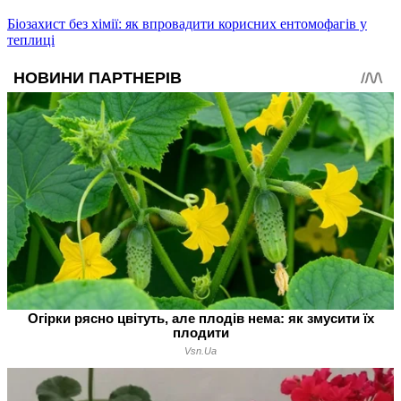
Біозахист без хімії: як впровадити корисних ентомофагів у
теплиці