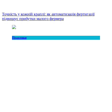
Точність у кожній краплі: як автоматизація фертигації
підвищує прибутки малого фермера
Практики