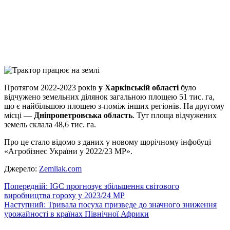
Viber
X
Copy
Link
Print
Протягом 2022-2023 років
у Харківській області
було
відчужено земельних ділянок загальною
площею 51 тис. га,
що є найбільшою площею з-поміж інших регіонів. На другому
місці —
Дніпропетровська область
. Тут площа відчужених
земель склала 48,6 тис. га.
Про це стало відомо з даних у новому щорічному інфобуці
«Агробізнес України у 2022/23 МР».
Джерело:
Zemliak.com
Навігація
Попередній:
IGC прогнозує збільшення світового
виробництва гороху у 2023/24 МР
записів
Наступний:
Тривала посуха призведе до значного зниження
урожайності в країнах Північної Африки