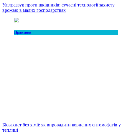
Ультразвук проти шкідників: сучасні технології захисту
врожаю в малих господарствах
Практики
Біозахист без хімії: як впровадити корисних ентомофагів у
теплиці