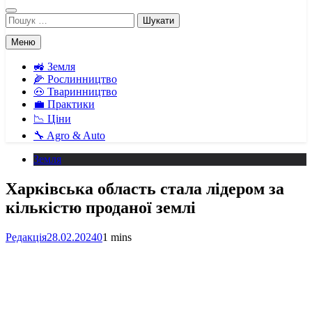
Пошук:
Меню
🚜 Земля
🌽 Рослинництво
🐽 Тваринництво
💼 Практики
📉 Ціни
🔧 Agro & Auto
Земля
Харківська область стала лідером за
кількістю проданої землі
Редакція
28.02.2024
0
1 mins
Facebook
Telegram