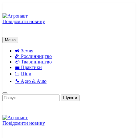
Перейти
до
вмісту
Повідомити новину
Агронавт
Новини українського агробізнесу
Меню
🚜 Земля
🌽 Рослинництво
🐽 Тваринництво
💼 Практики
📉 Ціни
🔧 Agro & Auto
Пошук:
Повідомити новину
Агронавт
Новини українського агробізнесу