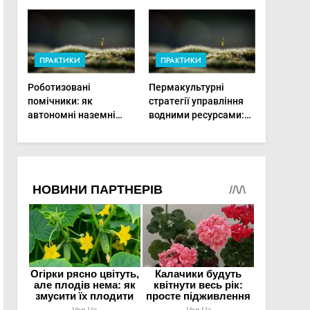
врожай на
мінімальній площі
ПРАКТИКИ
ПРАКТИКИ
Роботизовані
Пермакультурні
помічники: як
стратегії управління
автономні наземні
водними ресурсами:
платформи змінюють
як зробити мале
догляд за органічними
господарство стійким
овочами
до посухи