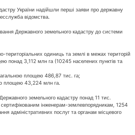
адастру України надійшли перші заяви про державну
ресслужба відомства.
нування Державного земельного кадастру до системи
но-територіальних одиниць та землі в межах територій
ю понад 3,112 млн га (10245 населених пунктів та
загальною площею 486,87 тис. га;
ю площею 43,224 млн га.
 Державного земельного кадастру понад 11 тис.
8 сертифікованим інженерам-землевпорядникам, 1254
ння адміністративних послуг та органам місцевого