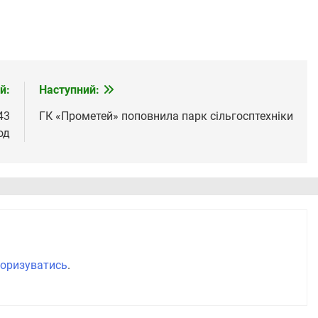
й:
Наступний:
43
ГК «Прометей» поповнила парк сільгосптехніки
од
оризуватись
.