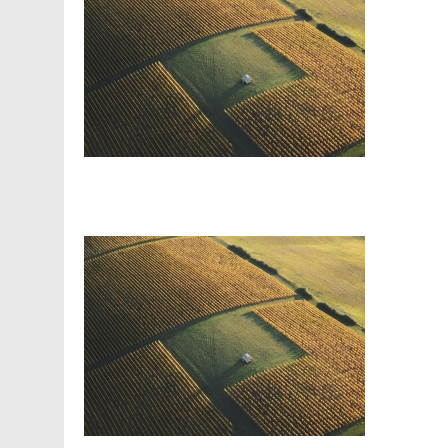
Facebook
Telegram
Viber
X
Copy
Print
Link