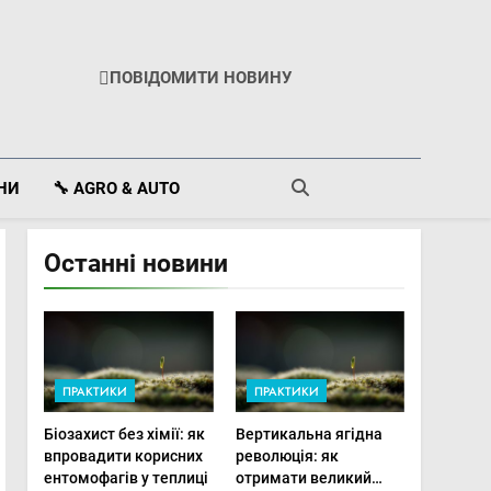
ПОВІДОМИТИ НОВИНУ
ІНИ
🔧 AGRO & AUTO
Останні новини
ПРАКТИКИ
ПРАКТИКИ
Біозахист без хімії: як
Вертикальна ягідна
впровадити корисних
революція: як
ентомофагів у теплиці
отримати великий