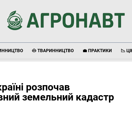
Агронавт
Новини Українського Агробізнесу
ЛИННИЦТВО
🐽 ТВАРИННИЦТВО
💼 ПРАКТИКИ
📉 Ц
країні розпочав
вний земельний кадастр