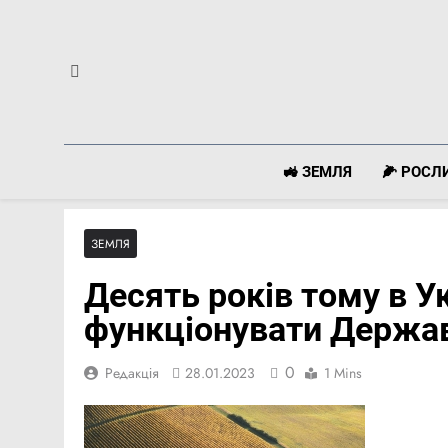
Перейти
до
вмісту
🚜 ЗЕМЛЯ
🌽 РОС
ЗЕМЛЯ
Десять років тому в У
функціонувати Держа
0
Редакція
28.01.2023
1 Mins