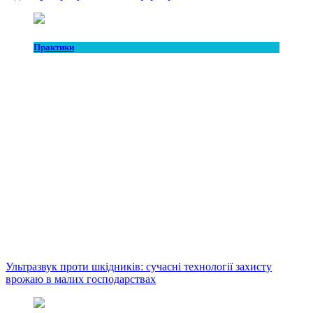
Практики
Ультразвук проти шкідників: сучасні технології захисту
врожаю в малих господарствах