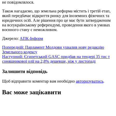
не повідомлялося.
Також нагадаємо, що земельна реформа містить і третій етап,
який передбачає відкриття ринку для іноземних фізичних та
юридичних осіб. Але рішення про це має бути затвердженим
на всеукраїнському референдумі, проведення якого в умовах
воєнного стану є неможливим.
Джерело:
АПК-Інформ
Навігація
Попередній:
Парламент Молдови ухвалив нову редакцію
Земельного кодексу
записів
Наступний:
Єгипетський GASC придбав на тендері 35 тис т
соняшникової олії на 2,8% дешевше, ніж у листопаді
Залишити відповідь
Щоб відправити коментар вам необхідно
авторизуватись
.
Вас може зацікавити