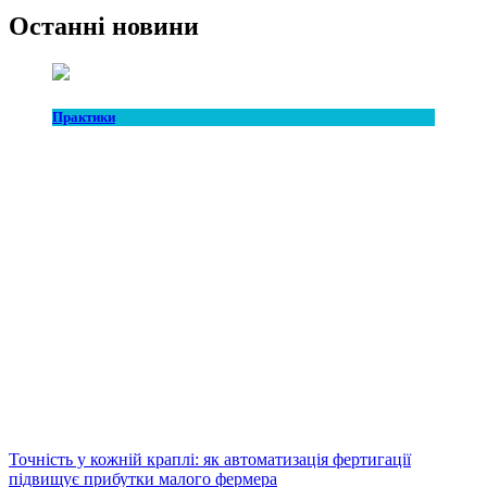
Останні новини
Практики
Точність у кожній краплі: як автоматизація фертигації
підвищує прибутки малого фермера