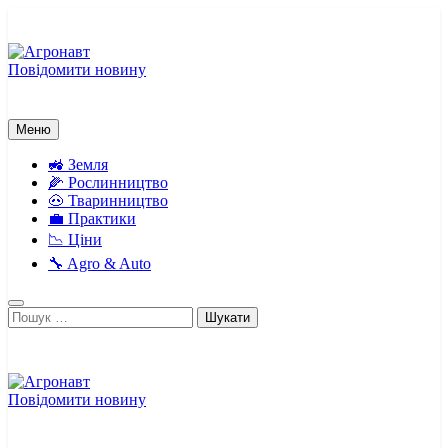
Перейти
до
вмісту
Повідомити новину
Агронавт
Новини українського агробізнесу
Меню
🚜 Земля
🌽 Рослинництво
🐽 Тваринництво
💼 Практики
📉 Ціни
🔧 Agro & Auto
Пошук:
Повідомити новину
Агронавт
Новини українського агробізнесу