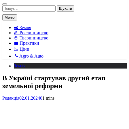
Пошук:
Меню
🚜 Земля
🌽 Рослинництво
🐽 Тваринництво
💼 Практики
📉 Ціни
🔧 Agro & Auto
Земля
В Україні стартував другий етап
земельної реформи
Редакція
02.01.2024
0
1 mins
Facebook
Telegram