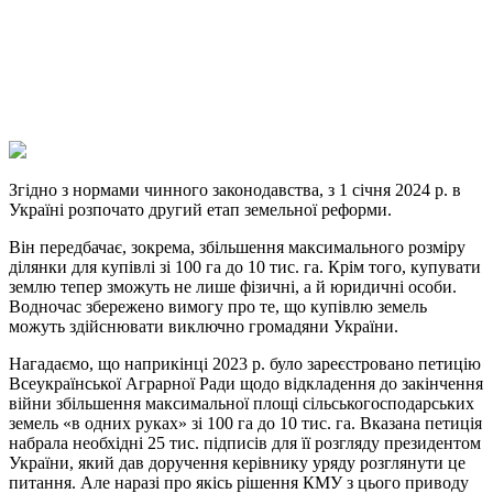
Viber
X
Copy
Link
Print
Згідно з нормами чинного законодавства, з 1 січня 2024 р. в
Україні розпочато другий етап
земельної реформи.
Він передбачає, зокрема, збільшення максимального розміру
ділянки для купівлі зі 100 га до 10 тис. га. Крім того, купувати
землю тепер зможуть не лише фізичні, а й юридичні особи.
Водночас збережено вимогу про те, що купівлю земель
можуть здійснювати виключно громадяни України.
Нагадаємо, що наприкінці 2023 р. було зареєстровано петицію
Всеукраїнської Аграрної Ради щодо відкладення до закінчення
війни збільшення максимальної площі сільськогосподарських
земель «в одних руках» зі 100 га до 10 тис. га. Вказана петиція
набрала необхідні 25 тис. підписів для її розгляду президентом
України, який дав доручення керівнику уряду розглянути це
питання. Але наразі про якісь рішення КМУ з цього приводу