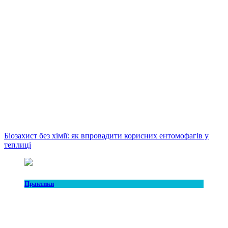
Біозахист без хімії: як впровадити корисних ентомофагів у
теплиці
Практики