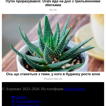
© Агронавт 2023–2026. На платформі
BlazeThemes
.
🚜 Земля
🌽 Рослинництво
🐽 Тваринництво