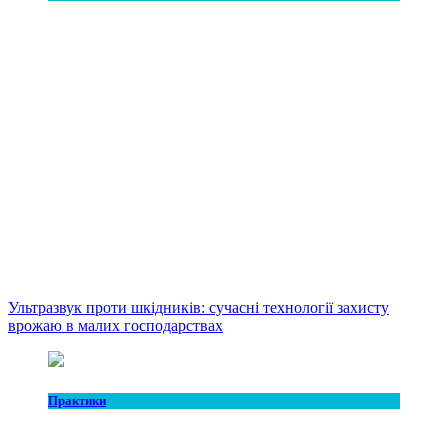
Ультразвук проти шкідників: сучасні технології захисту
врожаю в малих господарствах
Практики