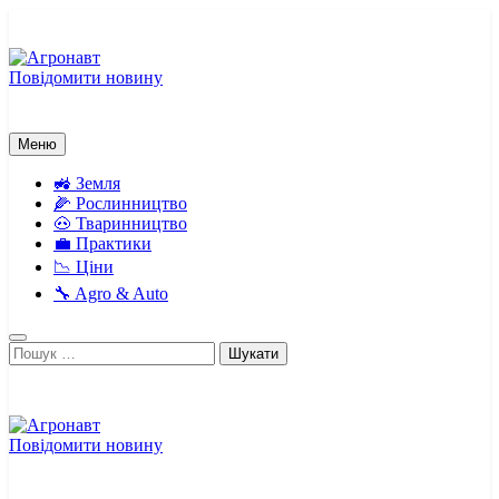
Перейти
до
вмісту
Повідомити новину
Агронавт
Новини українського агробізнесу
Меню
🚜 Земля
🌽 Рослинництво
🐽 Тваринництво
💼 Практики
📉 Ціни
🔧 Agro & Auto
Пошук:
Повідомити новину
Агронавт
Новини українського агробізнесу