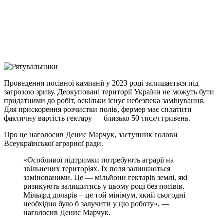
Viber
X
Copy
Link
Print
Проведення посівної кампанії у 2023 році залишається під
загрозою зриву. Деокуповані
території України не можуть бути
придатними до робіт, оскільки існує небезпека замінування.
Для прискорення розчистки полів, фермер має сплатити
фактичну вартість гектару — близько 50 тисяч гривень.
Про це наголосив Денис Марчук, заступник голови
Всеукраїнської аграрної ради.
«Особливої підтримки потребують аграрії на
звільнених територіях. Їх поля залишаються
замінованими. Це — мільйони гектарів землі, які
ризикують залишитись у цьому році без посівів.
Мільярд доларів – це той мінімум, який сьогодні
необхідно було б залучити у цю роботу», —
наголосив Денис Марчук.