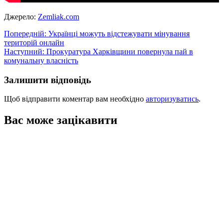
Джерело:
Zemliak.com
Навігація
Попередній:
Українці можуть відстежувати мінування
територій онлайн
записів
Наступний:
Прокуратура Харківщини повернула пай в
комунальну власність
Залишити відповідь
Щоб відправити коментар вам необхідно
авторизуватись
.
Вас може зацікавити