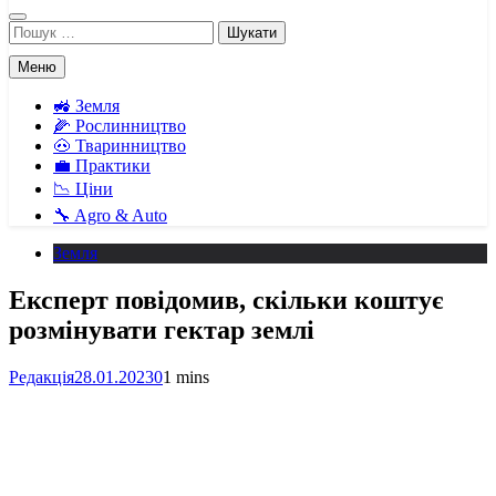
Пошук:
Меню
🚜 Земля
🌽 Рослинництво
🐽 Тваринництво
💼 Практики
📉 Ціни
🔧 Agro & Auto
Земля
Експерт повідомив, скільки коштує
розмінувати гектар землі
Редакція
28.01.2023
0
1 mins
Facebook
Telegram