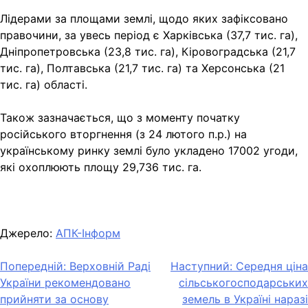
Лідерами за площами землі, щодо яких зафіксовано
правочини, за увесь період є Харківська (37,7 тис. га),
Дніпропетровська (23,8 тис. га), Кіровоградська (21,7
тис. га), Полтавська (21,7 тис. га) та Херсонська (21
тис. га) області.
Також зазначається, що з моменту початку
російського вторгнення (з 24 лютого п.р.) на
українському ринку землі було укладено 17002 угоди,
які охоплюють площу 29,736 тис. га.
Джерело:
АПК-Інформ
Навігація
Попередній:
Верховній Раді
Наступний:
Середня ціна
України рекомендовано
сільськогосподарських
записів
прийняти за основу
земель в Україні наразі