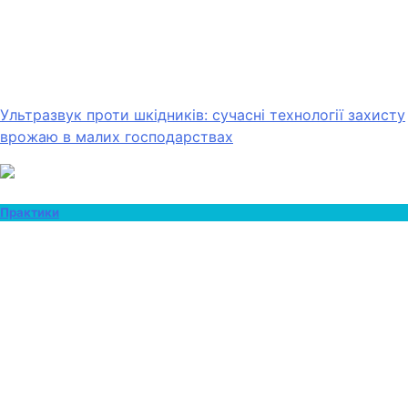
Ультразвук проти шкідників: сучасні технології захисту
врожаю в малих господарствах
Практики