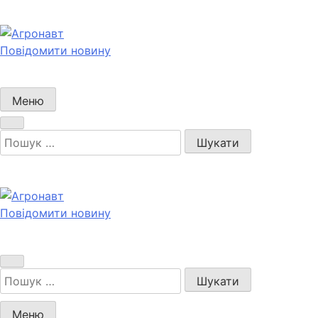
Перейти
до
вмісту
Повідомити новину
Агронавт
Новини українського агробізнесу
Меню
Пошук:
Повідомити новину
Агронавт
Новини українського агробізнесу
Пошук:
Меню