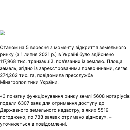
Viber
X
Copy
Link
Print
Станом на 5 вересня з моменту відкриття земельного
ринку (з 1 липня 2021 р.) в Україні було
здійснено
117,968 тис. транзакцій, пов’язаних із землею. Площа
земель, згідно із зареєстрованими правочинами, сягає
274,262 тис. га, повідомила пресслужба
Мінагрополітики України.
«З початку функціонування ринку землі 5608 нотаріусів
подали 6307 заяв для отримання доступу до
Державного земельного кадастру, з яких 5519
погоджено, по 788 заявах отримано відмову», –
уточнюється в повідомленні.