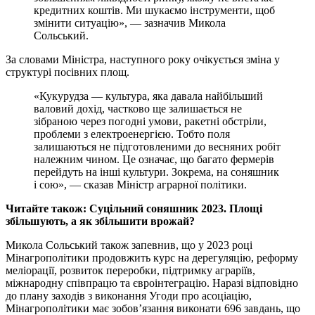
кредитних коштів. Ми шукаємо інструменти, щоб
змінити ситуацію», — зазначив Микола
Сольський.
За словами Міністра, наступного року очікується зміна у
структурі посівних площ.
«Кукурудза — культура, яка давала найбільший
валовий дохід, частково ще залишається не
зібраною через погодні умови, ракетні обстріли,
проблеми з електроенергією. Тобто поля
залишаються не підготовленими до весняних робіт
належним чином. Це означає, що багато фермерів
перейдуть на інші культури. Зокрема, на соняшник
і сою», — сказав Міністр аграрної політики.
Читайте також: Суцільний соняшник 2023. Площі
збільшують, а як збільшити врожай?
Микола Сольський також запевнив, що у 2023 році
Мінагрополітики продовжить курс на дерегуляцію, реформу
меліорації, розвиток переробки, підтримку аграріїв,
міжнародну співпрацю та євроінтеграцію. Наразі відповідно
до плану заходів з виконання Угоди про асоціацію,
Мінагрополітики має зобов’язання виконати 696 завдань, що