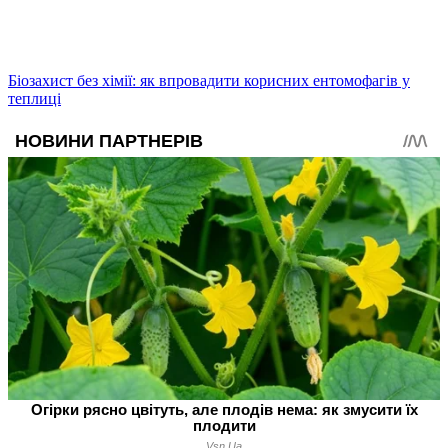
Біозахист без хімії: як впровадити корисних ентомофагів у
теплиці