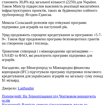
становить 30,8% від загальної кількості (2259) для України.
Також Міністр підкреслив важливість реалізації масштабних
інфраструктурних проектів, таких як будівництво олійного
трубопроводу Ягодин-Гданськ.
Микола Сольський розповів про очікувані програми
підтримки для аграріїв на наступний рік.
Уряд продовжить спрощене кредитування за програмою «5-7-
9». Також буде продовжена програма безповоротних грантів
на створення садів і теплиць.
Триватиме співпраця і з міжнародними організаціями —
USAID та ФАО, які реалізують програми підтримки для
аграріїв.
Нагадаємо, що
Мінагропрод та Міжнародна фінансова
корпорація (
IFC
) підготували програму підтримки пільгового
кредитування для українських аграріїв на загальну суму понад
$1 мільярд.
Джерело:
Latifundist
Навігація
Попередній:
На Тернопільщині під Чортковом вирощують
ослів
записів
Наступний:
Вартість оренди сільгоспземель впаде до