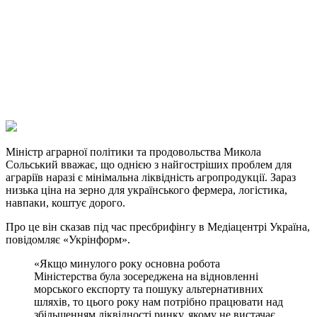
Facebook
Telegram
Viber
X
Copy
Link
Print
Міністр аграрної політики та продовольства
Микола
Сольський вважає, що однією з
найгостріших проблем для
аграріїв наразі є мінімальна ліквідність агропродукції. Зараз
низька ціна на зерно для українського фермера, логістика,
навпаки, коштує дорого.
Про це він сказав
під час пресбрифінгу в Медіацентрі Україна,
повідомляє
«Укрінформ»
.
«Якщо минулого року основна робота
Міністерства була зосереджена на відновленні
морського експорту та пошуку альтернативних
шляхів, то цього року нам потрібно працювати над
збільшенням ліквідності ринку, якому не вистачає