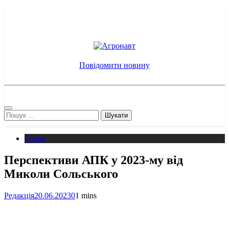
Перейти
до
вмісту
Агронавт
Новини українського агробізнесу
Повідомити новину
Пошук:
Земля
Перспективи АПК у 2023-му від
Миколи Сольського
Редакція
20.06.2023
0
1 mins