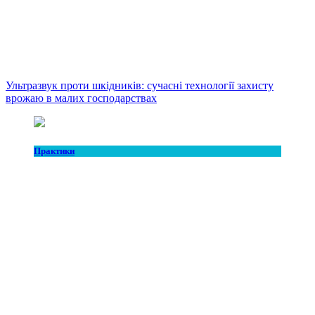
Ультразвук проти шкідників: сучасні технології захисту
врожаю в малих господарствах
Практики