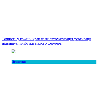
Точність у кожній краплі: як автоматизація фертигації
підвищує прибутки малого фермера
Практики