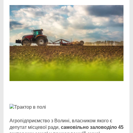
Facebook
Telegram
Viber
X
Copy
Print
Link
Агропідприємство з Волині, власником якого є
депутат місцевої ради,
самовільно заловоділо
45