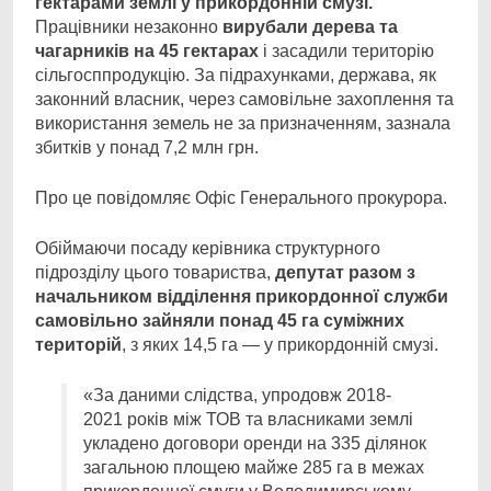
гектарами землі у прикордонній смузі.
Працівники незаконно
вирубали дерева та
чагарників на 45 гектарах
і засадили територію
сільгосппродукцію. За підрахунками, держава, як
законний власник, через самовільне захоплення та
використання земель не за призначенням, зазнала
збитків у понад 7,2 млн грн.
Про це повідомляє Офіс Генерального прокурора.
Обіймаючи посаду керівника структурного
підрозділу цього товариства,
депутат разом з
начальником відділення прикордонної служби
самовільно зайняли понад 45 га суміжних
територій
, з яких 14,5 га — у прикордонній смузі.
«За даними слідства, упродовж 2018-
2021 років між ТОВ та власниками землі
укладено договори оренди на 335 ділянок
загальною площею майже 285 га в межах