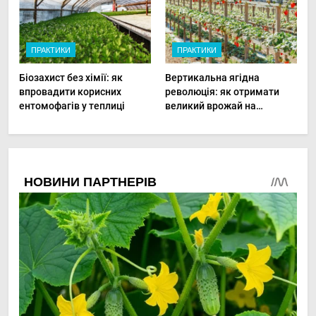
ПРАКТИКИ
ПРАКТИКИ
Біозахист без хімії: як
Вертикальна ягідна
впровадити корисних
революція: як отримати
ентомофагів у теплиці
великий врожай на
мінімальній площі