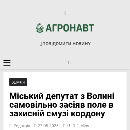
Перейти
до
вмісту
Агронавт
Новини Українського Агробізнесу
ПОВІДОМИТИ НОВИНУ
ЗЕМЛЯ
Міський депутат з Волині
самовільно засіяв поле в
захисній смузі кордону
0
Редакція
27.05.2023
1 Mins