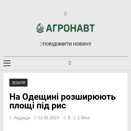
Перейти
до
вмісту
Агронавт
Новини Українського Агробізнесу
ПОВІДОМИТИ НОВИНУ
ЗЕМЛЯ
На Одещині розширюють
площі під рис
0
Редакція
22.05.2023
1 Mins