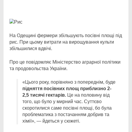
Facebook
Telegram
Viber
X
Copy
Print
Link
На Одещині фермери збільшують посівні площі під
рис. При цьому витрати на вирощування
культи
збільшилися вдвічі.
Про це повідомляє Міністерство аграрної політики
та продовольства України.
«Цього року, порівняно з попереднім, буде
підняття посівних площ приблизно 2-
2,5 тисячі гектарів.
Це на половину від
того, що було у мирний час. Суттєво
скоротилися саме посівні площі, бо була
проблематика з постачанням добрив та
хімії», — йдеться у сюжеті.