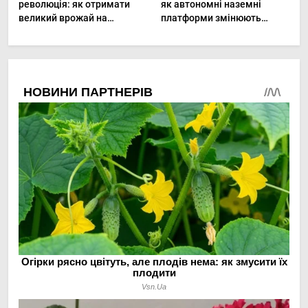
революція: як отримати
як автономні наземні
великий врожай на
платформи змінюють
мінімальній площі
догляд за органічними
овочами