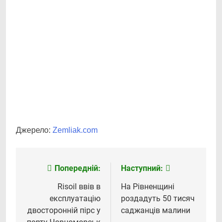
Джерело:
Zemliak.com
Попередній:
Наступний:
Навігація
записів
Risoil ввів в
На Рівненщині
експлуатацію
роздадуть 50 тисяч
двосторонній пірс у
саджанців малини