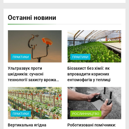
Останні новини
ПРАКТИКИ
ПРАКТИКИ
Ультразвук проти
Біозахист без хімії: як
шкідників: сучасні
впровадити корисних
технології захисту врожаю
ентомофагів у теплиці
в малих господарствах
ПРАКТИКИ
РОСЛИННИЦТВО
Вертикальна ягідна
Роботизовані помічники: