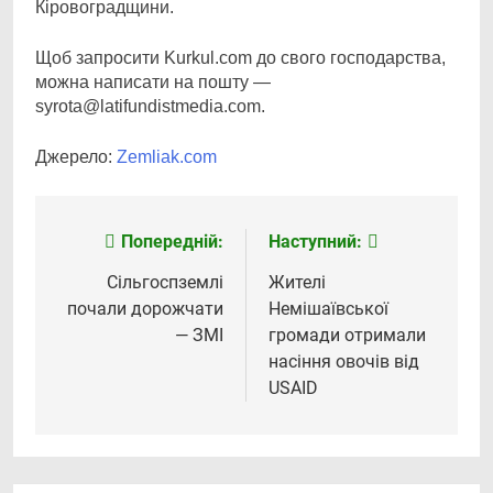
Кіровоградщини.
Щоб запросити Kurkul.com до свого господарства,
можна написати на пошту —
syrota@latifundistmedia.com.
Джерело:
Zemliak.com
Попередній:
Наступний:
Навігація
записів
Сільгоспземлі
Жителі
почали дорожчати
Немішаївської
— ЗМІ
громади отримали
насіння овочів від
USAID