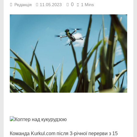
0
Редакція
11.05.2023
1 Mins
Facebook
Telegram
Viber
X
Copy
Print
Link
Команда Kurkul.com після 3-річної перерви з 15