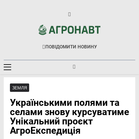
Перейти
до
вмісту
Агронавт
Новини Українського Агробізнесу
ПОВІДОМИТИ НОВИНУ
ЗЕМЛЯ
Українськими полями та
селами знову курсуватиме
Унікальний проєкт
АгроЕкспедиція