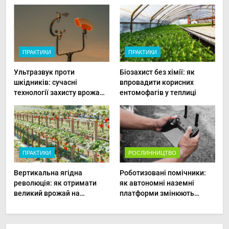
ПРАКТИКИ
ПРАКТИКИ
Ультразвук проти
Біозахист без хімії: як
шкідників: сучасні
впровадити корисних
технології захисту врожаю
ентомофагів у теплиці
в малих господарствах
ПРАКТИКИ
РОСЛИННИЦТВО
Вертикальна ягідна
Роботизовані помічники:
революція: як отримати
як автономні наземні
великий врожай на
платформи змінюють
мінімальній площі
догляд за органічними
овочами