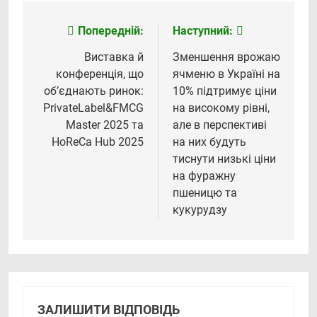
Попередній:
Наступний:
Навігація
записів
Виставка й
Зменшення врожаю
конференція, що
ячменю в Україні на
об’єднають ринок:
10% підтримує ціни
PrivateLabel&FMCG
на високому рівні,
Master 2025 та
але в перспективі
HoReCa Hub 2025
на них будуть
тиснути низькі ціни
на фуражну
пшеницю та
кукурудзу
ЗАЛИШИТИ ВІДПОВІДЬ