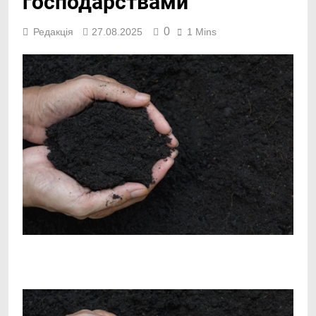
господарствами
0
Редакція
27.08.2025
1 Mins
Facebook
Telegram
Viber
X
Copy
Print
Link