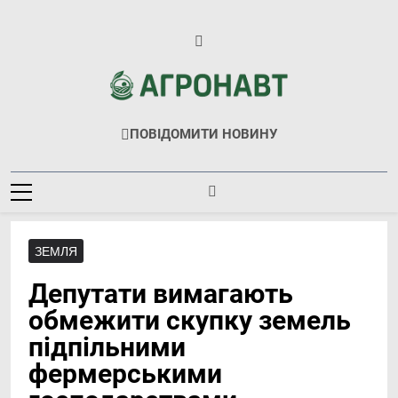
Перейти
до
вмісту
Агронавт
Новини Українського Агробізнесу
ПОВІДОМИТИ НОВИНУ
ЗЕМЛЯ
Депутати вимагають
обмежити скупку земель
підпільними
фермерськими