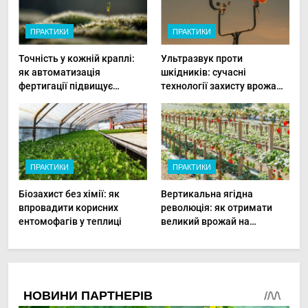
ПРАКТИКИ
ПРАКТИКИ
Точність у кожній краплі:
Ультразвук проти
як автоматизація
шкідників: сучасні
фертигації підвищує
технології захисту врожаю
прибутки малого фермера
в малих господарствах
ПРАКТИКИ
ПРАКТИКИ
Біозахист без хімії: як
Вертикальна ягідна
впровадити корисних
революція: як отримати
ентомофагів у теплиці
великий врожай на
мінімальній площі