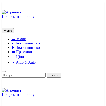
Перейти
до
вмісту
Повідомити новину
Агронавт
Новини українського агробізнесу
Меню
🚜 Земля
🌽 Рослинництво
🐽 Тваринництво
💼 Практики
📉 Ціни
🔧 Agro & Auto
Пошук:
Повідомити новину
Агронавт
Новини українського агробізнесу