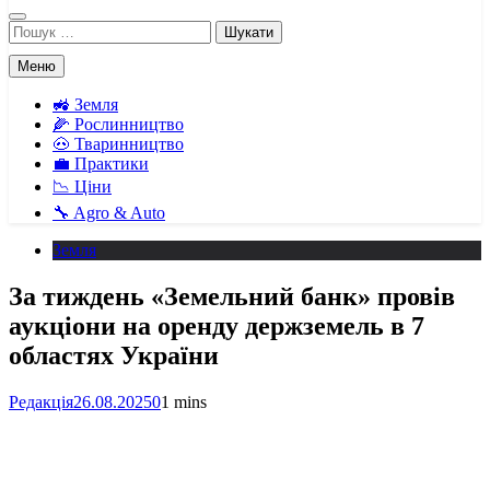
Пошук:
Меню
🚜 Земля
🌽 Рослинництво
🐽 Тваринництво
💼 Практики
📉 Ціни
🔧 Agro & Auto
Земля
За тиждень «Земельний банк» провів
аукціони на оренду держземель в 7
областях України
Редакція
26.08.2025
0
1 mins
Facebook