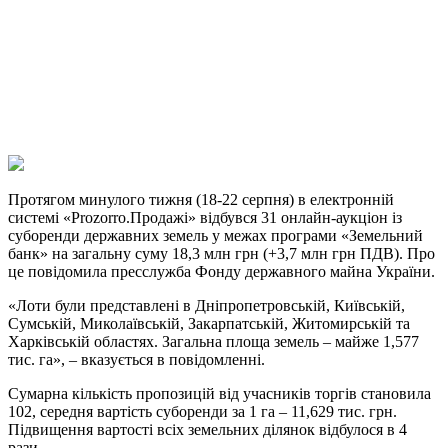
Telegram
Viber
X
Copy
Link
Print
Протягом минулого тижня (18-22 серпня) в електронній
системі «Prozorro.Продажі» відбувся 31
онлайн-аукціон із
суборенди державних земель у межах програми «Земельний
банк» на загальну суму 18,3 млн грн (+3,7 млн грн ПДВ). Про
це повідомила пресслужба Фонду державного майна України.
«Лоти були представлені в Дніпропетровській, Київській,
Сумській, Миколаївській, Закарпатській, Житомирській та
Харківській областях. Загальна площа земель – майже 1,577
тис. га», – вказується в повідомленні.
Сумарна кількість пропозицій від учасників торгів становила
102, середня вартість суборенди за 1 га – 11,629 тис. грн.
Підвищення вартості всіх земельних ділянок відбулося в 4
рази