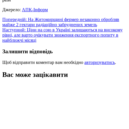
Джерело:
АПК-Інформ
Навігація
Попередній:
На Житомирщині фермер незаконно обробляв
майже 2 гектари радіаційно забруднених земель
записів
Наступний:
Ціни на сою в Україні залишаються на високому
рівні, але варто очікувати зниження експортного попиту в
найближчі місяці
Залишити відповідь
Щоб відправити коментар вам необхідно
авторизуватись
.
Вас може зацікавити