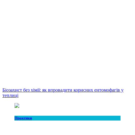
Біозахист без хімії: як впровадити корисних ентомофагів у
теплиці
Практики