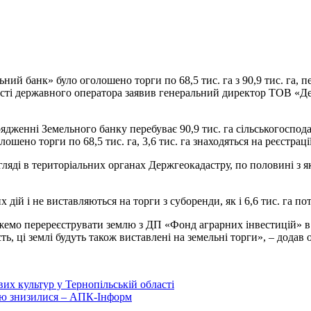
льний банк» було
оголошено торги по 68,5 тис. га з 90,9 тис. га
ьності державного оператора заявив генеральний директор ТОВ 
рядженні Земельного банку перебуває 90,9 тис. га сільськогоспод
лошено торги по 68,5 тис. га, 3,6 тис. га знаходяться на реєстраці
згляді в територіальних органах Держгеокадастру, по половині з
х дій і не виставляються на торги з суборенди, як і 6,6 тис. га 
 можемо перереєструвати землю з ДП «Фонд аграрних інвестицій» 
ть, ці землі будуть також виставлені на земельні торги», – додав 
х культур у Тернопільській області
цю знизилися – АПК-Інформ