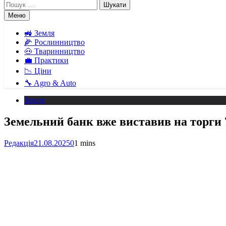
Пошук:
Меню
🚜 Земля
🌽 Рослинництво
🐽 Тваринництво
💼 Практики
📉 Ціни
🔧 Agro & Auto
Земля
Земельний банк вже виставив на торги
Редакція
21.08.2025
0
1 mins
Facebook
Telegram
Viber