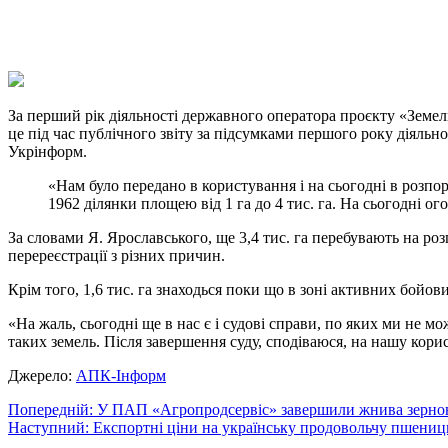
X
Copy
Link
Print
За перший рік діяльності державного оператора проєкту «Земе
це під час публічного звіту за підсумками першого року діял
Укрінформ.
«Нам було передано в користування і на сьогодні в розпо
1962 ділянки площею від 1 га до 4 тис. га. На сьогодні ого
За словами Я. Ярославського, ще 3,4 тис. га перебувають на ро
перереєстрації з різних причин.
Крім того, 1,6 тис. га знаходься поки що в зоні активних бойови
«На жаль, сьогодні ще в нас є і судові справи, по яких ми не
таких земель. Після завершення суду, сподіваюся, на нашу корис
Джерело:
АПК-Інформ
Навігація
Попередній:
У ПАП «Агропродсервіс» завершили жнива зернови
Наступний:
Експортні ціни на українську продовольчу пшени
записів