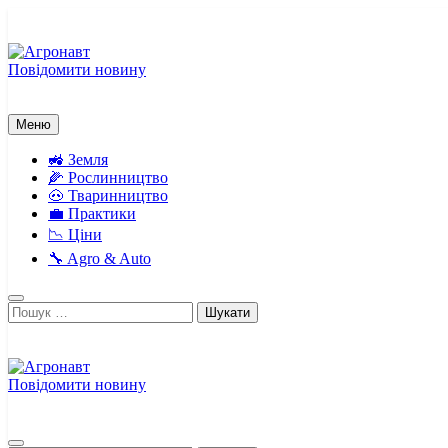
Перейти
до
вмісту
Повідомити новину
Агронавт
Новини українського агробізнесу
Меню
🚜 Земля
🌽 Рослинництво
🐽 Тваринництво
💼 Практики
📉 Ціни
🔧 Agro & Auto
Пошук:
Повідомити новину
Агронавт
Новини українського агробізнесу