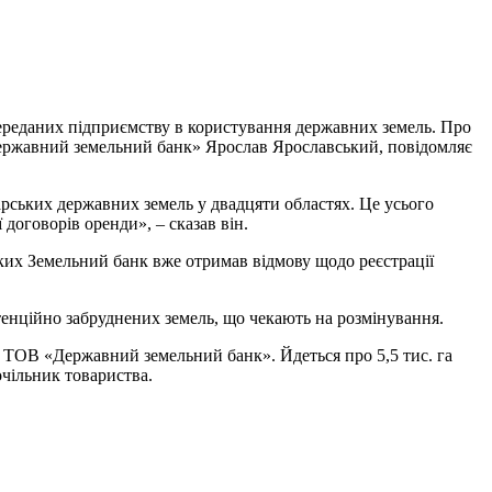
, переданих підприємству в користування державних земель. Про
«Державний земельний банк» Ярослав Ярославський, повідомляє
арських державних земель у двадцяти областях. Це усього
ї договорів оренди», – сказав він.
 яких Земельний банк вже отримав відмову щодо реєстрації
потенційно забруднених земель, що чекають на розмінування.
в ТОВ «Державний земельний банк». Йдеться про 5,5 тис. га
очільник товариства.