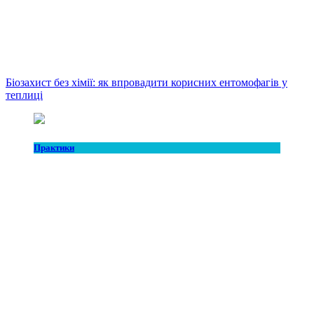
Біозахист без хімії: як впровадити корисних ентомофагів у
теплиці
Практики