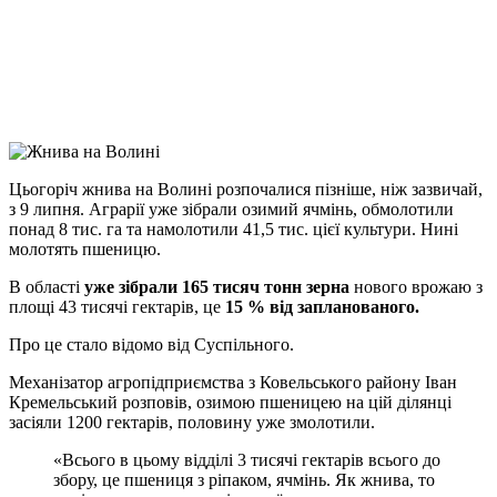
Viber
X
Copy
Link
Print
Цьогоріч жнива на Волині розпочалися пізніше, ніж зазвичай,
з 9 липня. Аграрії уже зібрали
озимий ячмінь, обмолотили
понад 8 тис. га та намолотили 41,5 тис. цієї культури. Нині
молотять пшеницю.
В області
уже зібрали 165 тисяч тонн зерна
нового врожаю з
площі 43 тисячі гектарів, це
15 % від запланованого.
Про це стало відомо від Суспільного.
Механізатор агропідприємства з Ковельського району Іван
Кремельський розповів, озимою пшеницею на цій ділянці
засіяли 1200 гектарів, половину уже змолотили.
«Всього в цьому відділі 3 тисячі гектарів всього до
збору, це пшениця з ріпаком, ячмінь. Як жнива, то