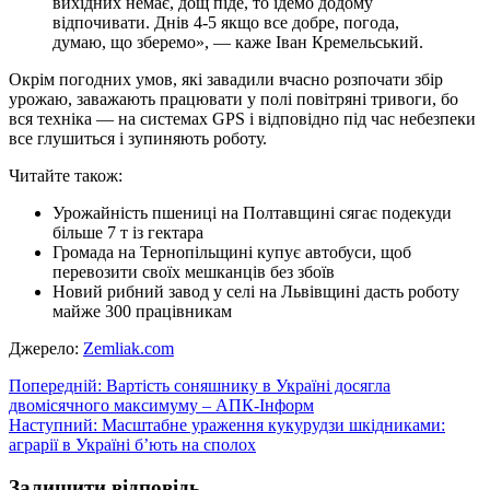
вихідних немає, дощ піде, то їдемо додому
відпочивати. Днів 4-5 якщо все добре, погода,
думаю, що зберемо», — каже Іван Кремельський.
Окрім погодних умов, які завадили вчасно розпочати збір
урожаю, заважають працювати у полі повітряні тривоги, бо
вся техніка — на системах GPS і відповідно під час небезпеки
все глушиться і зупиняють роботу.
Читайте також:
Урожайність пшениці на Полтавщині сягає подекуди
більше 7 т із гектара
Громада на Тернопільщині купує автобуси, щоб
перевозити своїх мешканців без збоїв
Новий рибний завод у селі на Львівщині дасть роботу
майже 300 працівникам
Джерело:
Zemliak.com
Навігація
Попередній:
Вартість соняшнику в Україні досягла
двомісячного максимуму – АПК-Інформ
записів
Наступний:
Масштабне ураження кукурудзи шкідниками:
аграрії в Україні б’ють на сполох
Залишити відповідь