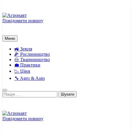
Перейти
до
вмісту
Повідомити новину
Агронавт
Новини українського агробізнесу
Меню
🚜 Земля
🌽 Рослинництво
🐽 Тваринництво
💼 Практики
📉 Ціни
🔧 Agro & Auto
Пошук:
Повідомити новину
Агронавт
Новини українського агробізнесу