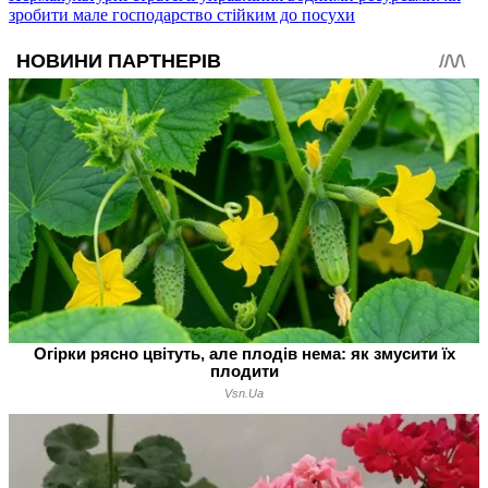
зробити мале господарство стійким до посухи