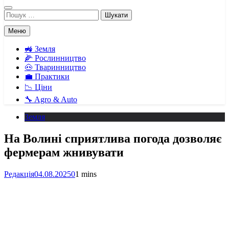
Пошук:
Меню
🚜 Земля
🌽 Рослинництво
🐽 Тваринництво
💼 Практики
📉 Ціни
🔧 Agro & Auto
Земля
На Волині сприятлива погода дозволяє
фермерам жнивувати
Редакція
04.08.2025
0
1 mins
Facebook
Telegram