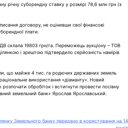
 річну суборендну ставку у розмірі 78,6 млн грн (з
писання договору, не оцінивши свої фінансові
борендної плати.
 ПДВ склала 19803 грн/га. Переможець аукціону – ТОВ
ілянкою і зрештою підтвердило серйозність намірів
или, що майже 4 тис. га родючих державних земель
а раціональне використання «діаманту». Новий
розпочати обробіток і встигнути провести посівну
авний земельний банк» Ярослав Ярославський.
лянку Земельного банку передано в користування на 14
років