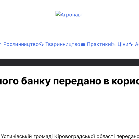
Агронавт
Новини українського агробізнесу
 Рослинництво
🐽 Тваринництво
💼 Практики
📉 Ціни
🔧 A
ого банку передано в корис
 Устинівській громаді Кіровоградської
області передано