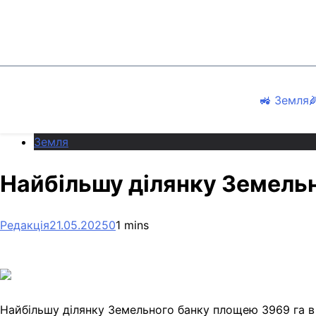
Перейти
до
вмісту
🚜 Земля

Земля
Найбільшу ділянку Земельн
Редакція
21.05.2025
0
1 mins
Найбільшу ділянку Земельного банку площею 3969 га в