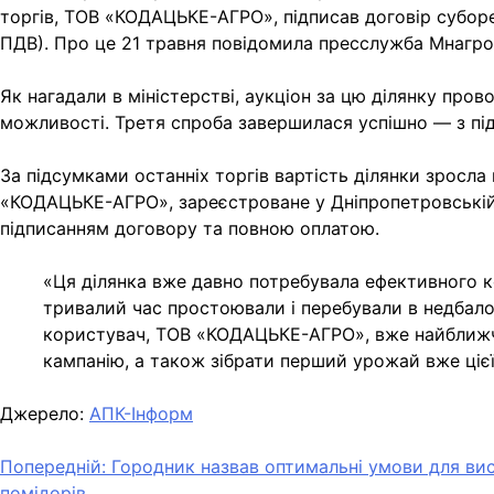
торгів, ТОВ «КОДАЦЬКЕ-АГРО», підписав договір суборе
ПДВ). Про це 21 травня повідомила пресслужба Мнагро
Як нагадали в міністерстві, аукціон за цю ділянку пров
можливості. Третя спроба завершилася успішно — з під
За підсумками останніх торгів вартість ділянки зросла
«КОДАЦЬКЕ-АГРО», зареєстроване у Дніпропетровській о
підписанням договору та повною оплатою.
«Ця ділянка вже давно потребувала ефективного к
тривалий час простоювали і перебували в недбалом
користувач, ТОВ «КОДАЦЬКЕ-АГРО», вже найближчи
кампанію, а також зібрати перший урожай вже ці
Джерело:
АПК-Інформ
Навігація
Попередній:
Городник назвав оптимальні умови для ви
помідорів