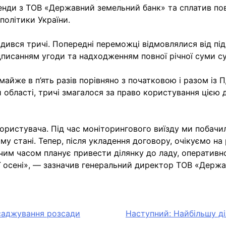
нди з ТОВ «Державний земельний банк» та сплатив повну
політики України.
одився тричі. Попередні переможці відмовлялися від під
писанням угоди та надходженням повної річної суми су
 майже в п’ять разів порівняно з початковою і разом із
бласті, тричі змагалося за право користування цією д
ористувача. Під час моніторингового виїзду ми побач
у стані. Тепер, після укладення договору, очікуємо н
м часом планує привести ділянку до ладу, оперативно 
єї осені», — зазначив генеральний директор ТОВ «Держ
саджування розсади
Наступний:
Найбільшу ді