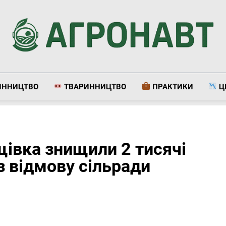
Агронавт
Новини Українського Агробізнесу
ИННИЦТВО
ТВАРИННИЦТВО
ПРАКТИКИ
Ц
івка знищили 2 тисячі
з відмову сільради