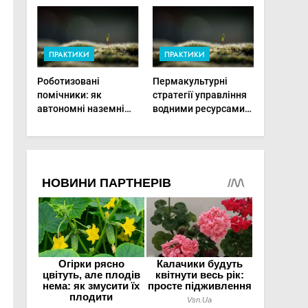
теплиці
врожай на
мінімальній площі
ПРАКТИКИ
ПРАКТИКИ
Роботизовані
Пермакультурні
помічники: як
стратегії управління
автономні наземні
водними ресурсами:
платформи змінюють
як зробити мале
догляд за
господарство стійким
органічними овочами
до посухи