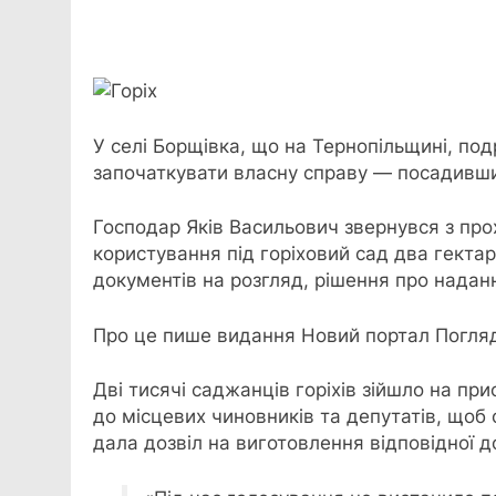
Facebook
Telegram
Viber
X
Copy
Print
Link
У селі Борщівка, що на Тернопільщині, по
започаткувати
власну справу — посадивши
Господар Яків Васильович звернувся з прох
користування під горіховий сад два гектар
документів на розгляд, рішення про надан
Про це пише видання Новий портал Погля
Дві тисячі саджанців горіхів зійшло на пр
до місцевих чиновників та депутатів, щоб 
дала дозвіл на виготовлення відповідної д