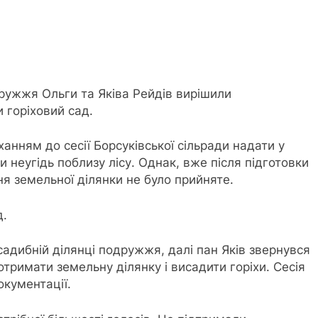
дружжя Ольги та Яківа Рейдів вирішили
 горіховий сад.
анням до сесії Борсуківської сільради надати у
и неугідь поблизу лісу. Однак, вже після підготовки
ня земельної ділянки не було прийняте.
д.
исадибній ділянці подружжя, далі пан Яків звернувся
отримати земельну ділянку і висадити горіхи. Сесія
окументації.