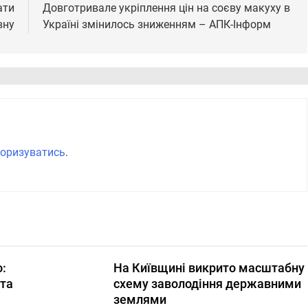
ати
Довготривале укріплення цін на соєву макуху в
вну
Україні змінилось зниженням – АПК-Інформ
оризуватись
.
:
На Київщині викрито масштабну
 та
схему заволодіння державними
землями