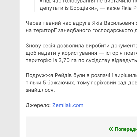
«Під час голосування не вистачило по
депутати із Борщівки», — каже Яків Р
Через певний час вдруге Яків Васильович 
на території занедбаного господарського 
Знову сесія дозволила виробити документа
щоб надати у користування — історія пов
територію із 3,70 га по сусідству відведут
Подружжя Рейдів були в розпачі і виріши
тільки 5 бажаючих, тому горіховий сад дов
знайшлося.
Джерело:
Zemliak.com
Попередн
Навігація