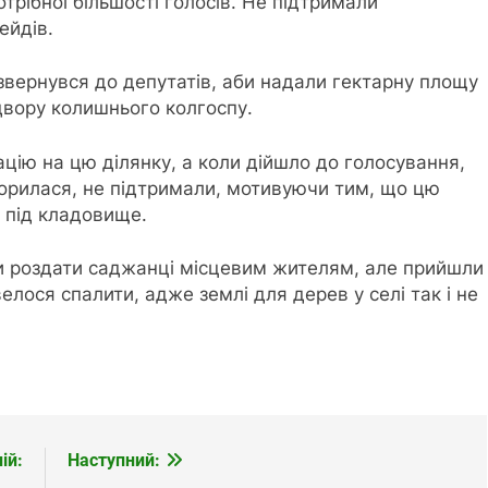
трібної більшості голосів. Не підтримали
ейдів.
звернувся до депутатів, аби надали гектарну площу
двору колишнього колгоспу.
цію на цю ділянку, а коли дійшло до голосування,
торилася, не підтримали, мотивуючи тим, що цю
ь під кладовище.
ли роздати саджанці місцевим жителям, але прийшли
елося спалити, адже землі для дерев у селі так і не
ій:
Наступний: