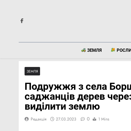
Перейти
до
вмісту
ЗЕМЛЯ
РОСЛ
ЗЕМЛЯ
Подружжя з села Борщ
саджанців дерев чере
виділити землю
0
Редакція
27.03.2023
1 Mins