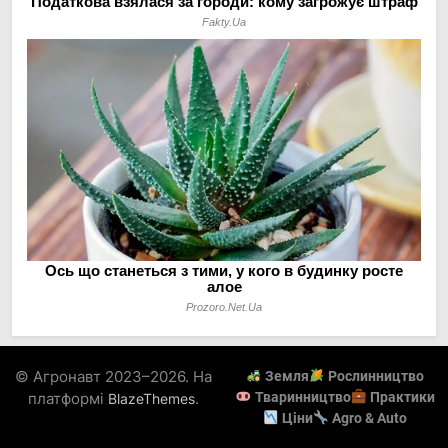
© Агронавт 2023–2026. На
Земля
Рослинництво
платформі
.
Тваринництво
Практики
BlazeThemes
Ціни
Agro & Auto