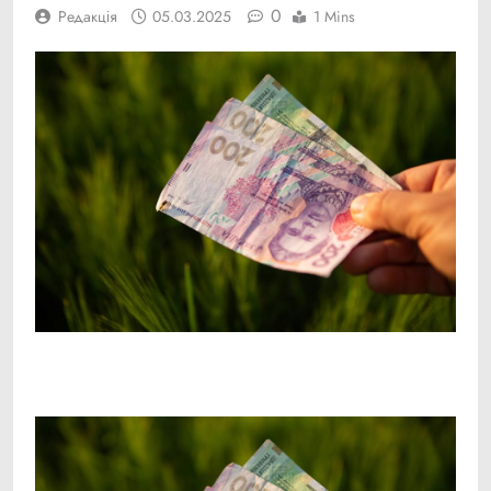
0
Редакція
05.03.2025
1 Mins
Facebook
Telegram
Viber
X
Copy
Print
Link