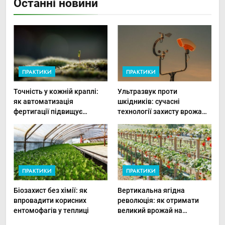
Останні новини
ПРАКТИКИ
ПРАКТИКИ
Точність у кожній краплі:
Ультразвук проти
як автоматизація
шкідників: сучасні
фертигації підвищує
технології захисту врожаю
прибутки малого фермера
в малих господарствах
ПРАКТИКИ
ПРАКТИКИ
Біозахист без хімії: як
Вертикальна ягідна
впровадити корисних
революція: як отримати
ентомофагів у теплиці
великий врожай на
мінімальній площі