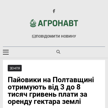
Перейти
до
вмісту
Агронавт
Новини Українського Агробізнесу
ПОВІДОМИТИ НОВИНУ
ЗЕМЛЯ
Пайовики на Полтавщині
отримують від 3 до 8
тисяч гривень плати за
оренду гектара землі