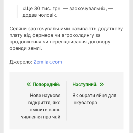
«Ще 30 тис. грн — заохочувальні», —
додав чоловік.
Селяни заохочувальними називають додаткову
плату від фермера чи агрохолдингу за
продовження чи перепідписання договору
оренди землі.
Джерело:
Zemliak.com
Попередній:
Наступний:
Навігація
записів
Нове наукове
Як обрати яйця для
відкриття, яке
інкубатора
змінить ваше
уявлення про чай