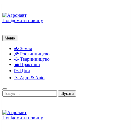
Перейти
до
вмісту
Повідомити новину
Агронавт
Новини українського агробізнесу
Меню
🚜 Земля
🌽 Рослинництво
🐽 Тваринництво
💼 Практики
📉 Ціни
🔧 Agro & Auto
Пошук:
Повідомити новину
Агронавт
Новини українського агробізнесу