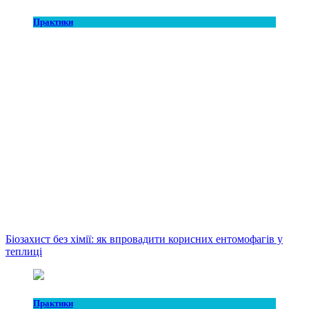
Практики
Біозахист без хімії: як впровадити корисних ентомофагів у
теплиці
Практики