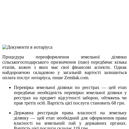
Telegram
Viber
X
Copy
Link
Print
Процедура переоформлення земельної ділянки
сільськогосподарського призначення (паю
) передбачає кілька
етапів, кожен з яких має свої фінансові аспекти. Однак
найдорожчою складовою у загальній вартості залишиться
оплата послуг нотаріуса, пише Zemliak.com.
Перевірка земельної ділянки по реєстрах — цей етап
передбачає необхідність перевірки земельної ділянки у
реєстрах на предмет відсутності заборон, обтяжень чи
прав третіх осіб. Вартість цієї послуги становить 68 грн.
Державна реєстрація права власності на земельну
ділянку — цей етап необхідний для оформлення права
власності на земельний пай у державних органах.
Вартість цієї послуги складає 119 грн.