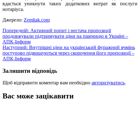
вдасться уникнути таких додаткових витрат як послуги
нотаріуса.
Джерело:
Zemliak.com
Навігація
Попередній:
Активний попит і нестача пропозиції
продовжували підтримувати ціни на пшеницю в Україні –
записів
АПК-Інформ
Наступний:
Внутрішні ціни на український фуражний ячмінь
поступово підвищуються через скорочення його пропозиції –
АПК-Інформ
Залишити відповідь
Щоб відправити коментар вам необхідно
авторизуватись
.
Вас може зацікавити