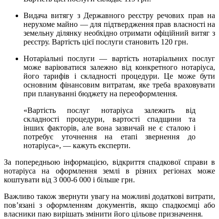
Видача витягу з Державного реєстру речових прав на
нерухоме майно — для підтвердження прав власності на
земельну ділянку необхідно отримати офіційний витяг з
реєстру. Вартість цієї послуги становить 120 грн.
Нотаріальні послуги — вартість нотаріальних послуг
може варіюватися залежно від конкретного нотаріуса,
його тарифів і складності процедури. Це може бути
основним фінансовим витратам, яке треба враховувати
при плануванні бюджету на переоформлення.
«Вартість послуг нотаріуса залежить від
складності процедури, вартості спадщини та
інших факторів, але вона зазвичай не є сталою і
потребує уточнення на етапі звернення до
нотаріуса», — кажуть експерти.
За попередньою інформацією, відкриття спадкової справи в
нотаріуса на оформлення землі в різних регіонах може
коштувати від 3 000-6 000 і більше грн.
Важливо також звернути увагу на можливі додаткові витрати,
пов’язані з оформленням документів, якщо спадкоємці або
власники паю вирішать змінити його цільове призначення.