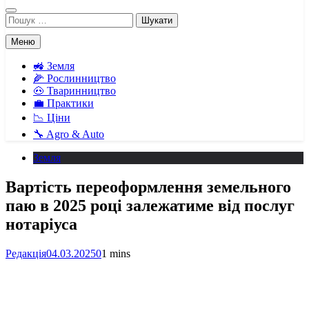
Пошук:
Меню
🚜 Земля
🌽 Рослинництво
🐽 Тваринництво
💼 Практики
📉 Ціни
🔧 Agro & Auto
Земля
Вартість переоформлення земельного
паю в 2025 році залежатиме від послуг
нотаріуса
Редакція
04.03.2025
0
1 mins
Facebook