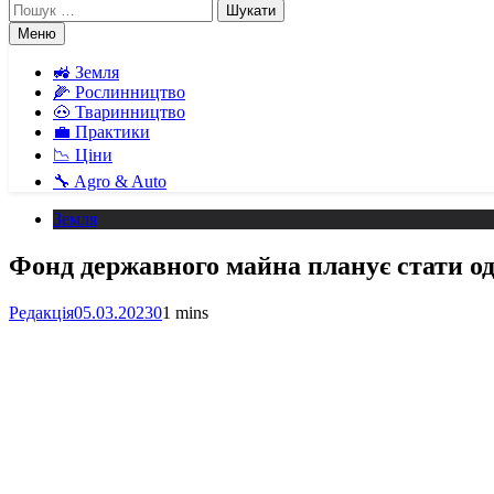
Пошук:
Меню
🚜 Земля
🌽 Рослинництво
🐽 Тваринництво
💼 Практики
📉 Ціни
🔧 Agro & Auto
Земля
Фонд державного майна планує стати о
Редакція
05.03.2023
0
1 mins
Facebook
Telegram
Viber