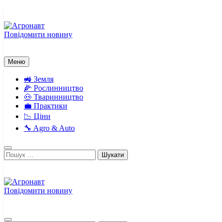
Перейти
до
вмісту
Повідомити новину
Агронавт
Новини українського агробізнесу
Меню
🚜 Земля
🌽 Рослинництво
🐽 Тваринництво
💼 Практики
📉 Ціни
🔧 Agro & Auto
Пошук:
Повідомити новину
Агронавт
Новини українського агробізнесу