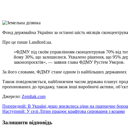
X
Copy
Link
Print
Фонд держмайна України за останні шість місяців сконцентрува
Про це пише Landlord.ua.
«ФДМУ під своїм управлінням сконцентрував 70% від тих 
йому 30%, що залишилися. Ухвалено рішення, що 95% дер
законопроєктів», — заявив глава ФДМУ Рустем Умєров.
За його словами, ФДМУ стане одним із найбільших державних з
Також повідомляється, найближчим часом держава планує продати
пропонованих до продажу, також інші виробничі активи, об’єкти
Джерело:
Zemliak.com
Навігація
Попередній:
В Україні дещо знизились ціни на пшеничне бор
Наступний:
У селі Літин працює крафтова сироварня з козами
записів
Залишити відповідь