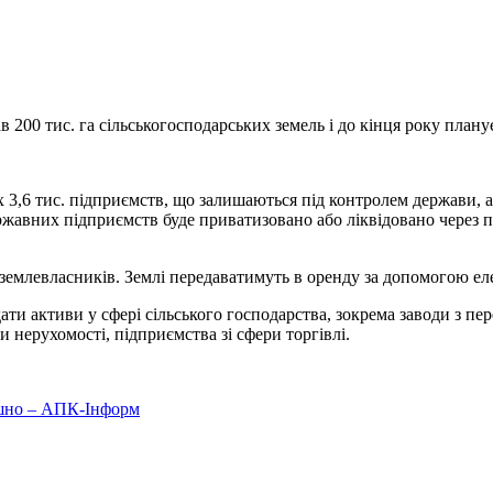
в 200 тис. га
сільськогосподарських земель і до кінця року плану
3,6 тис. підприємств, що залишаються під контролем держави, а
жавних підприємств буде приватизовано або ліквідовано через п
емлевласників. Землі передаватимуть в оренду за допомогою ел
 активи у сфері сільського господарства, зокрема заводи з пере
 нерухомості, підприємства зі сфери торгівлі.
ошно – АПК-Інформ