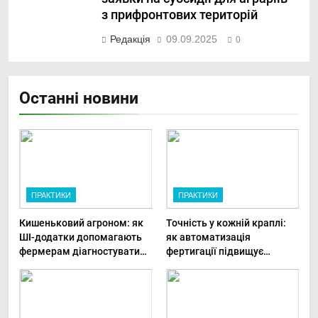
з прифронтових територій
Редакція
09.09.2025
0
Останні новини
ПРАКТИКИ
ПРАКТИКИ
Кишеньковий агроном: як
Точність у кожній краплі:
ШІ-додатки допомагають
як автоматизація
фермерам діагностувати
фертигації підвищує
хвороби рослин миттєво
прибутки малого фермера