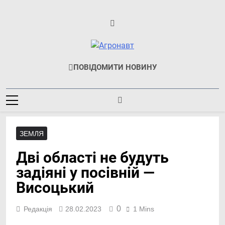
Перейти
до
вмісту
Агронавт
Новини Українського
ПОВІДОМИТИ НОВИНУ
Агробізнесу
ЗЕМЛЯ
Дві області не будуть
задіяні у посівній —
Висоцький
0
Редакція
28.02.2023
1 Mins