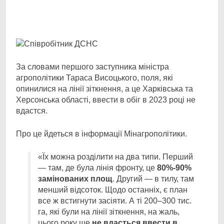
Facebook
Telegram
Viber
X
Copy
Print
Link
За словами першого заступника міністра
агрополітики Тараса Висоцького, поля, які
опинилися
на лінії зіткнення, а це Харківська та
Херсонська області, ввести в обіг в 2023 році не
вдастся.
Про це йдеться в інформації Мінагрополітики.
«Їх можна розділити на два типи. Перший
— там, де була лінія фронту, це
80%-90%
замінованих площ
. Другий — в тилу, там
менший відсоток. Щодо останніх, є план
все ж встигнути засіяти. А ті 200–300 тис.
га, які були на лінії зіткнення, на жаль,
цього року ще
не вдасться ввести в