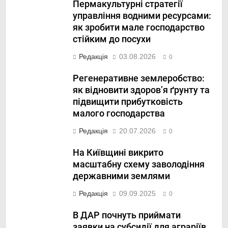
Пермакультурні стратегії
управління водними ресурсами:
як зробити мале господарство
стійким до посухи
Редакція
03.08.2026
0
Регенеративне землеробство:
як відновити здоров’я ґрунту та
підвищити прибутковість
малого господарства
Редакція
20.07.2026
0
На Київщині викрито
масштабну схему заволодіння
державними землями
Редакція
09.09.2025
0
В ДАР почнуть приймати
заявки на субсидії для аграріїв