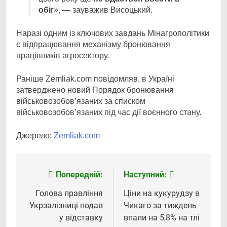
обі
г», — зауважив Висоцький.
Наразі одним із ключових завдань Мінагрополітики
є відпрацювання механізму бронювання
працівників агросектору.
Раніше Zemliak.com повідомляв, в Україні
затверджено новий Порядок бронювання
військовозобов’язаних за списком
військовозобов’язаних під час дії воєнного стану.
Джерело:
Zemliak.com
Попередній:
Наступний:
Навігація
записів
Голова правління
Ціни на кукурудзу в
Укрзалізниці подав
Чикаго за тиждень
у відставку
впали на 5,8% на тлі