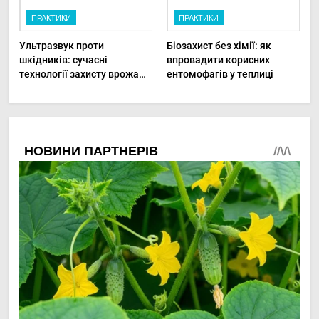
ПРАКТИКИ
ПРАКТИКИ
Ультразвук проти
Біозахист без хімії: як
шкідників: сучасні
впровадити корисних
технології захисту врожаю
ентомофагів у теплиці
в малих господарствах