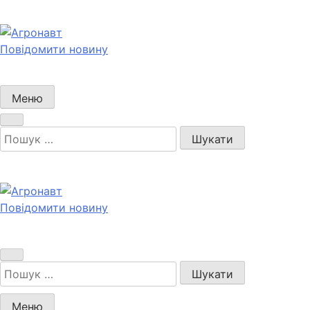
Перейти
до
вмісту
Повідомити новину
Агронавт
Новини українського агробізнесу
Меню
Пошук:
Повідомити новину
Агронавт
Новини українського агробізнесу
Пошук:
Меню