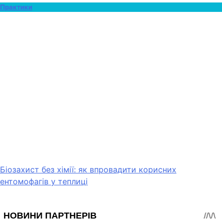
Практики
Біозахист без хімії: як впровадити корисних
ентомофагів у теплиці