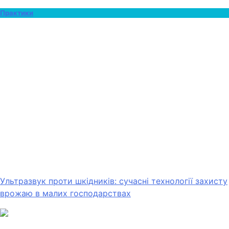
Практики
Ультразвук проти шкідників: сучасні технології захисту
врожаю в малих господарствах