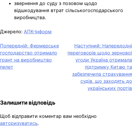
звернення до суду з позовом щодо
відшкодування втрат сільськогосподарського
виробництва.
Джерело:
АПК-Інформ
Навігація
Попередній:
Фермерське
Наступний:
Напередодні
господарство отримало
переговорів щодо зернової
записів
грант на виробництво
угоди Україна отримала
пелет
підтримку Китаю та
забезпечила страхування
судів, що заходять до
українських портів
Залишити відповідь
Щоб відправити коментар вам необхідно
авторизуватись
.