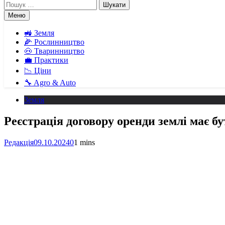
Пошук:
Меню
🚜 Земля
🌽 Рослинництво
🐽 Тваринництво
💼 Практики
📉 Ціни
🔧 Agro & Auto
Земля
Реєстрація договору оренди землі має б
Редакція
09.10.2024
0
1 mins
Facebook
Telegram
Viber