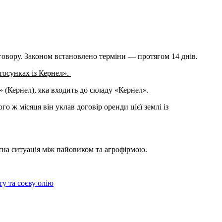
говору. Законом встановлено терміни — протягом 14 днів.
тосунках із Кернел».
 (Кернел), яка входить до складу «Кернел».
о ж місяця він уклав договір оренди цієї землі із
ктна ситуація між пайовиком та агрофірмою.
ту та соєву олію