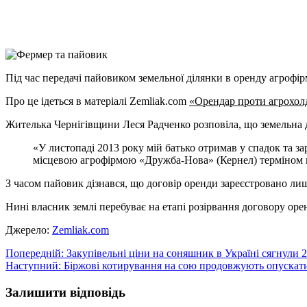
X
Copy
Link
Print
Під час передачі пайовиком земельної ділянки в оренду агроф
Про це ідеться в матеріалі Zemliak.com
«Орендар проти агрохолд
Жителька Чернігівщини Леся Радченко розповіла, що земельна ді
«У листопаді 2013 року мій батько отримав у спадок та зар
місцевою агрофірмою «Дружба-Нова» (Кернел) терміном н
З часом пайовик дізнався, що договір оренди зареєстровано лиш
Нині власник землі перебуває на етапі розірвання договору оре
Джерело:
Zemliak.com
Навігація
Попередній:
Закупівельні ціни на соняшник в Україні сягнули 2
Наступний:
Біржові котирування на сою продовжують опускатис
записів
Залишити відповідь