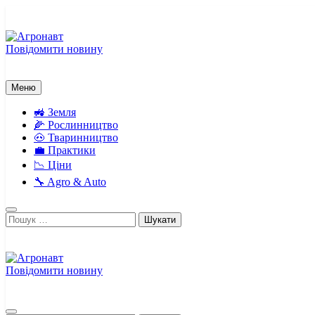
Перейти
до
вмісту
Повідомити новину
Агронавт
Новини українського агробізнесу
Меню
🚜 Земля
🌽 Рослинництво
🐽 Тваринництво
💼 Практики
📉 Ціни
🔧 Agro & Auto
Пошук:
Повідомити новину
Агронавт
Новини українського агробізнесу