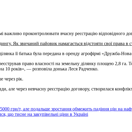
ірмі важливо проконтролювати
вчасну реєстрацію відповідного до
ингу. Як звичаний пайовик намагається відстояти свої права в с
лянка її батька була передана в оренду агрофірмі «Дружба-Нова»
еєстрував право власності на земельну ділянку площею 2,8 га. Тог
а 10 років», — розповіла донька Леся Радченко.
е через рік.
нди, але через невчасну реєстрацію договору, створилася конфлі
5000 грн/т, але подальше зростання обмежить падіння цін на наф
я, що тисне на закупівельні ціни в Україні