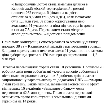
«Найдорожчим лотом стала земельна ділянка в
Калинівській міській територіальній громаді
площею 262 гектари. Її фінальна вартість
становила 8,5 млн грн (без ПДВ), коли початкова
була 1,1 млн грн. За право користування нею
змагалися 44 учасники, а ціна під час торгів зросла
в понад 7,5 раза. Переможцем стало місцеве
агропідприємство», – йдеться в повідомленні.
Найбільша конкуренція спостерігалася за земельну ділянку
площею 38 га у Калинівській міській територіальній громаді.
За право користування нею змагалися 51 учасник, і початкова
ціна суборенди зросла зі 170 тис. грн до переможної — 1,2
млн грн.
Загалом переможцями торгів стали 10 учасників. Протягом 20
робочих днів вони зобов’язані укласти договір суборенди і
після цього впродовж наступних 5 робочих днів сплатити
запропоновану вартість активу та додатково ПДВ — сумарно
7 млн гривень. Таким чином, загальний економічний ефект
від перших 16 аукціонів «Земельного банку» може
перевищити 42,5 млн гривень. Після сплати переможці
отримають право користування земельними ділянками
терміном на 14 років.