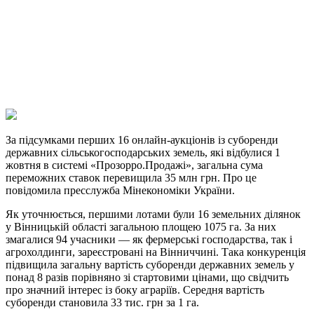
Telegram
Viber
X
Copy
Link
Print
За підсумками перших 16 онлайн-аукціонів із суборенди
державних сільськогосподарських
земель, які відбулися 1
жовтня в системі «Прозорро.Продажі», загальна сума
переможних ставок перевищила 35 млн грн. Про це
повідомила пресслужба Мінекономіки України.
Як уточнюється, першими лотами були 16 земельних ділянок
у Вінницькій області загальною площею 1075 га. За них
змагалися 94 учасники — як фермерські господарства, так і
агрохолдинги, зареєстровані на Вінниччині. Така конкуренція
підвищила загальну вартість суборенди державних земель у
понад 8 разів порівняно зі стартовими цінами, що свідчить
про значний інтерес із боку аграріїв. Середня вартість
суборенди становила 33 тис. грн за 1 га.