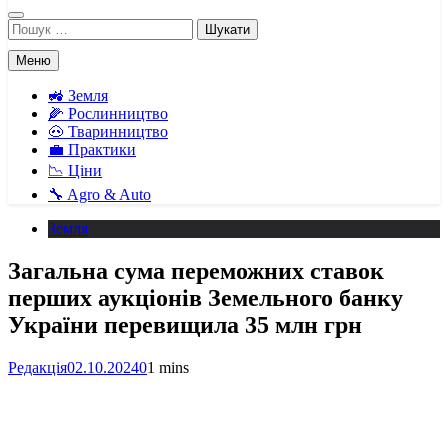
Пошук:
Меню
🚜 Земля
🌽 Рослинництво
🐽 Тваринництво
💼 Практики
📉 Ціни
🔧 Agro & Auto
Земля
Загальна сума переможних ставок
перших аукціонів Земельного банку
України перевищила 35 млн грн
Редакція
02.10.2024
0
1 mins
Facebook