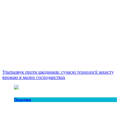
Ультразвук проти шкідників: сучасні технології захисту
врожаю в малих господарствах
Практики