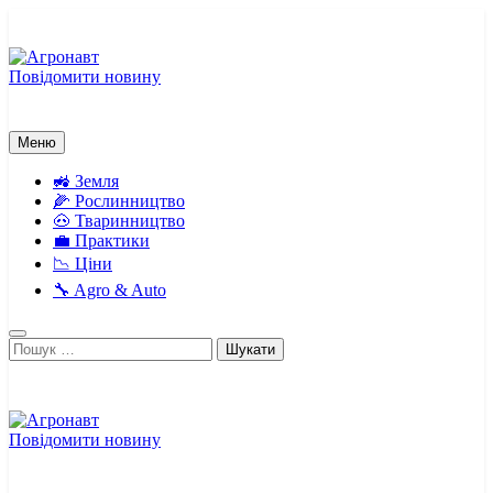
Перейти
до
вмісту
Повідомити новину
Агронавт
Новини українського агробізнесу
Меню
🚜 Земля
🌽 Рослинництво
🐽 Тваринництво
💼 Практики
📉 Ціни
🔧 Agro & Auto
Пошук:
Повідомити новину
Агронавт
Новини українського агробізнесу