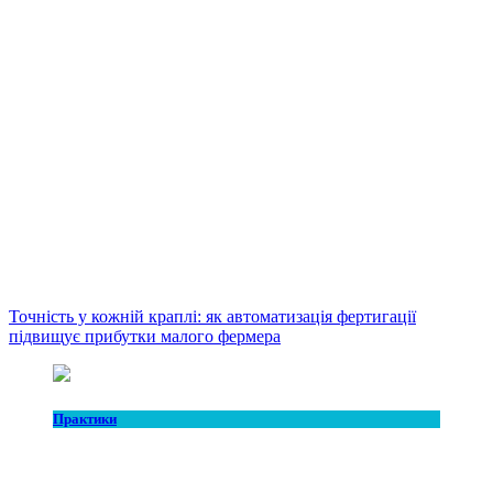
Точність у кожній краплі: як автоматизація фертигації
підвищує прибутки малого фермера
Практики