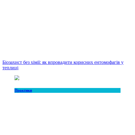
Біозахист без хімії: як впровадити корисних ентомофагів у
теплиці
Практики