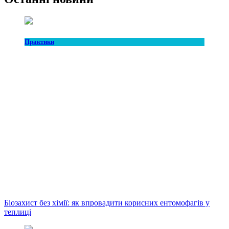
Практики
Біозахист без хімії: як впровадити корисних ентомофагів у
теплиці