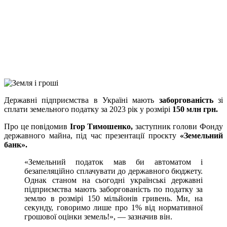
Telegram
Viber
X
Copy
Link
Print
Державні підприємства в Україні мають
заборгованість
зі
сплати земельного податку за 2023
рік у розмірі
150 млн грн.
Про це повідомив
Ігор Тимошенко,
заступник голови Фонду
державного майна, під час
презентації проєкту
«Земельний
банк».
«Земельний податок мав би автоматом і
безапеляційно сплачувати до державного бюджету.
Однак станом на сьогодні українські державні
підприємства мають заборгованість по податку за
землю в розмірі 150 мільйонів гривень. Ми, на
секунду, говоримо лише про 1% від нормативної
грошової оцінки земель!», — зазначив він.