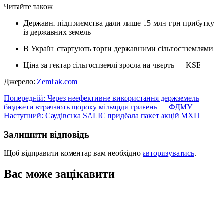
Читайте також
Державні підприємства дали лише 15 млн грн прибутку
із державних земель
В Україні стартують торги державними сільгоспземлями
Ціна за гектар сільгоспземлі зросла на чверть — KSE
Джерело:
Zemliak.com
Навігація
Попередній:
Через неефективне використання держземель
бюджети втрачають щороку мільярди гривень — ФДМУ
записів
Наступний:
Саудівська SALIC придбала пакет акцій МХП
Залишити відповідь
Щоб відправити коментар вам необхідно
авторизуватись
.
Вас може зацікавити