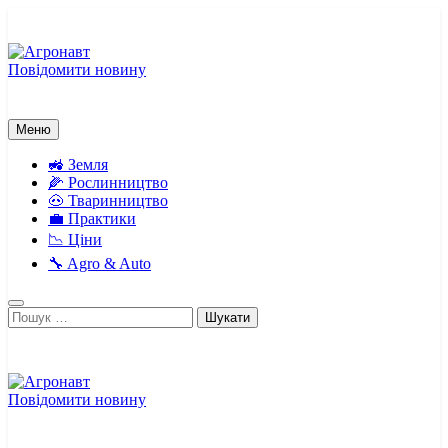
Перейти
до
вмісту
Повідомити новину
Агронавт
Новини українського агробізнесу
Меню
🚜 Земля
🌽 Рослинництво
🐽 Тваринництво
💼 Практики
📉 Ціни
🔧 Agro & Auto
Пошук:
Повідомити новину
Агронавт
Новини українського агробізнесу