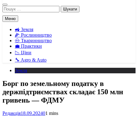
Пошук:
Меню
🚜 Земля
🌽 Рослинництво
🐽 Тваринництво
💼 Практики
📉 Ціни
🔧 Agro & Auto
Земля
Борг по земельному податку в
держпідтриємствах складає 150 млн
гривень — ФДМУ
Редакція
18.09.2024
0
1 mins
Facebook