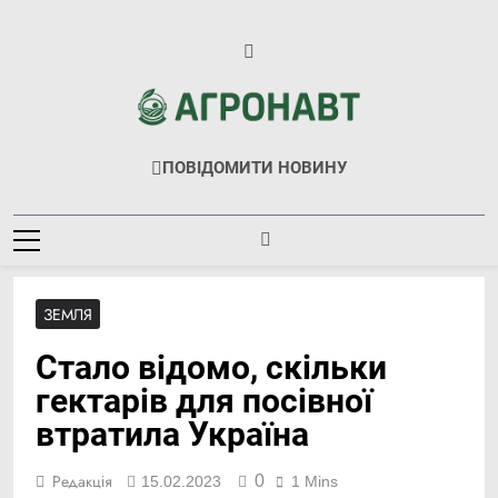
Перейти
до
вмісту
Агронавт
Новини Українського Агробізнесу
ПОВІДОМИТИ НОВИНУ
ЗЕМЛЯ
Стало відомо, скільки
гектарів для посівної
втратила Україна
0
Редакція
15.02.2023
1 Mins