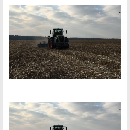
Facebook
Telegram
Viber
X
Copy
Print
Link