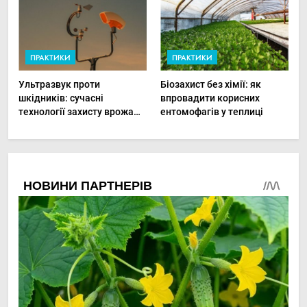
ПРАКТИКИ
ПРАКТИКИ
Ультразвук проти
Біозахист без хімії: як
шкідників: сучасні
впровадити корисних
технології захисту врожаю
ентомофагів у теплиці
в малих господарствах