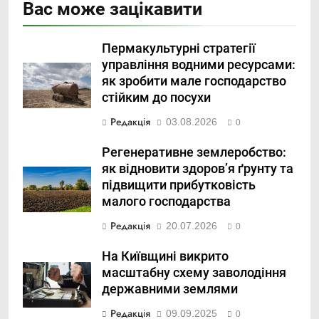
Вас може зацікавити
Пермакультурні стратегії
управління водними ресурсами:
як зробити мале господарство
стійким до посухи
Редакція
03.08.2026
0
Регенеративне землеробство:
як відновити здоров’я ґрунту та
підвищити прибутковість
малого господарства
Редакція
20.07.2026
0
На Київщині викрито
масштабну схему заволодіння
державними землями
Редакція
09.09.2025
0