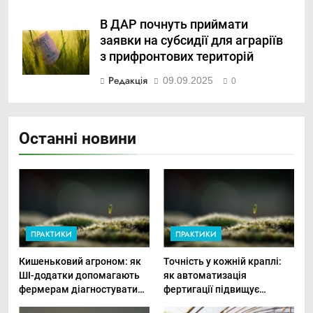
В ДАР почнуть приймати
заявки на субсидії для аграріїв
з прифронтових територій
Редакція
09.09.2025
0
Останні новини
ПРАКТИКИ
ПРАКТИКИ
Кишеньковий агроном: як
Точність у кожній краплі:
ШІ-додатки допомагають
як автоматизація
фермерам діагностувати
фертигації підвищує
хвороби рослин миттєво
прибутки малого фермера