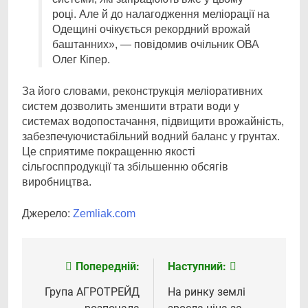
році. Але й до налагодження меліорації на
Одещині очікується рекордний врожай
баштанних», — повідомив очільник ОВА
Олег Кіпер.
За його словами, реконструкція меліоративних
систем дозволить зменшити втрати води у
системах водопостачання, підвищити врожайність,
забезпечуючистабільний водний баланс у грунтах.
Це сприятиме покращенню якості
сільгосппродукції та збільшенню обсягів
виробництва.
Джерело:
Zemliak.com
Попередній:
Наступний:
Навігація
записів
Група АГРОТРЕЙД
На ринку землі