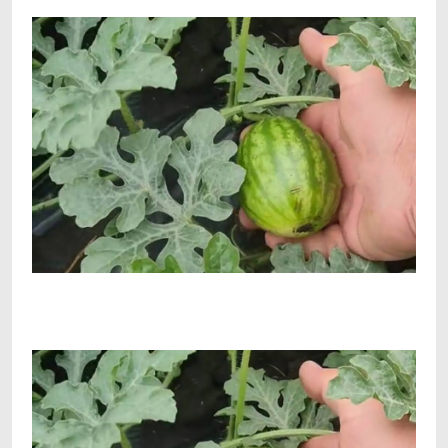
Facebook
Telegram
Viber
X
Copy
Print
Link