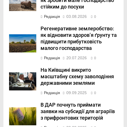
як зробити мале господарство
стійким до посухи
Редакція
03.08.2026
0
Регенеративне землеробство:
як відновити здоров’я ґрунту та
підвищити прибутковість
малого господарства
Редакція
20.07.2026
0
На Київщині викрито
масштабну схему заволодіння
державними землями
Редакція
09.09.2025
0
В ДАР почнуть приймати
заявки на субсидії для аграріїв
з прифронтових територій