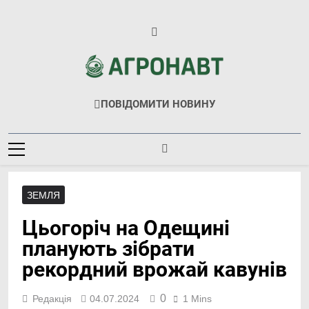
Перейти
до
вмісту
Агронавт
Новини Українського Агробізнесу
ПОВІДОМИТИ НОВИНУ
ЗЕМЛЯ
Цьогоріч на Одещині
планують зібрати
рекордний врожай кавунів
0
Редакція
04.07.2024
1 Mins