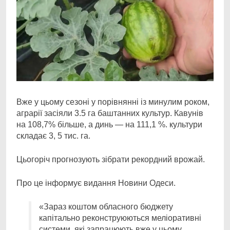
Вже у цьому сезоні у порівнянні із минулим роком,
аграрії засіяли 3.5 га баштанних культур.
Кавунів
на 108,7% більше, а динь — на 111,1 %. культури
складає 3, 5 тис. га.
Цьогоріч прогнозують зібрати рекордний врожай.
Про це інформує видання Новини Одеси.
«Зараз коштом обласного бюджету
капітально реконструюються меліоративні
системи, які запрацюють вже у цьому