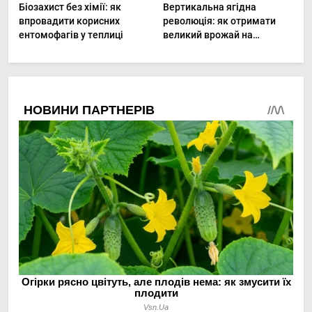
Біозахист без хімії: як
Вертикальна ягідна
впровадити корисних
революція: як отримати
ентомофагів у теплиці
великий врожай на
мінімальній площі