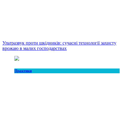
Ультразвук проти шкідників: сучасні технології захисту
врожаю в малих господарствах
Практики