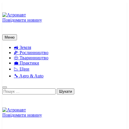
Перейти
до
вмісту
Повідомити новину
Агронавт
Новини українського агробізнесу
Меню
🚜 Земля
🌽 Рослинництво
🐽 Тваринництво
💼 Практики
📉 Ціни
🔧 Agro & Auto
Пошук:
Повідомити новину
Агронавт
Новини українського агробізнесу