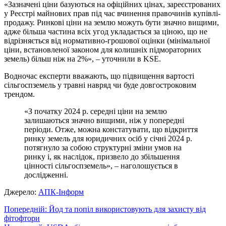
«Зазначені ціни базуються на офіційних цінах, зареєстрованих
у Реєстрі майнових прав під час вчинення правочинів купівлі-
продажу. Ринкові ціни на землю можуть бути значно вищими,
адже більша частина всіх угод укладається за ціною, що не
відрізняється від нормативно-грошової оцінки (мінімальної
ціни, встановленої законом для колишніх підмораторних
земель) більш ніж на 2%», – уточнили в KSE.
Водночас експерти вважають, що підвищення вартості
сільгоспземель у травні навряд чи буде довгостроковим
трендом.
«З початку 2024 р. середні ціни на землю
залишаються значно вищими, ніж у попередні
періоди. Отже, можна констатувати, що відкриття
ринку земель для юридичних осіб у січні 2024 р.
потягнуло за собою структурні зміни умов на
ринку і, як наслідок, призвело до збільшення
цінності сільгоспземель», – наголошується в
дослідженні.
Джерело:
АПК-Інформ
Навігація
Попередній:
Йод та попіл використовують для захисту від
фітофтори
записів