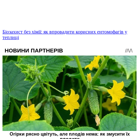
Біозахист без хімії: як впровадити корисних ентомофагів у
теплиці