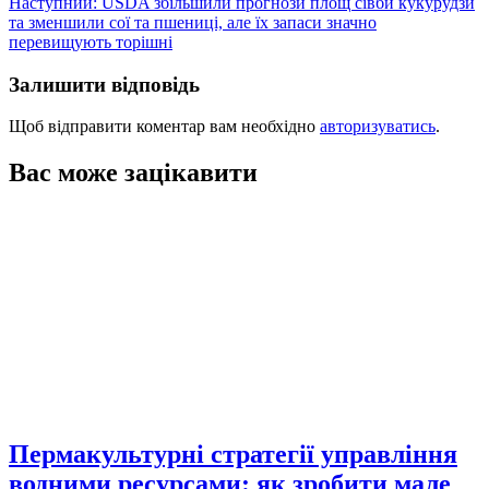
Наступний:
USDA збільшили прогнози площ сівби кукурудзи
та зменшили сої та пшениці, але їх запаси значно
перевищують торішні
Залишити відповідь
Щоб відправити коментар вам необхідно
авторизуватись
.
Вас може зацікавити
Пермакультурні стратегії управління
водними ресурсами: як зробити мале