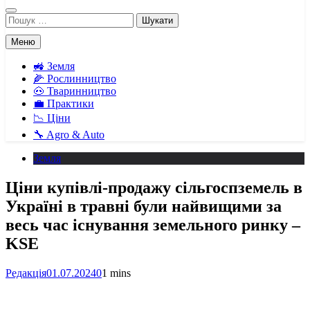
Пошук:
Меню
🚜 Земля
🌽 Рослинництво
🐽 Тваринництво
💼 Практики
📉 Ціни
🔧 Agro & Auto
Земля
Ціни купівлі-продажу сільгоспземель в
Україні в травні були найвищими за
весь час існування земельного ринку –
KSE
Редакція
01.07.2024
0
1 mins