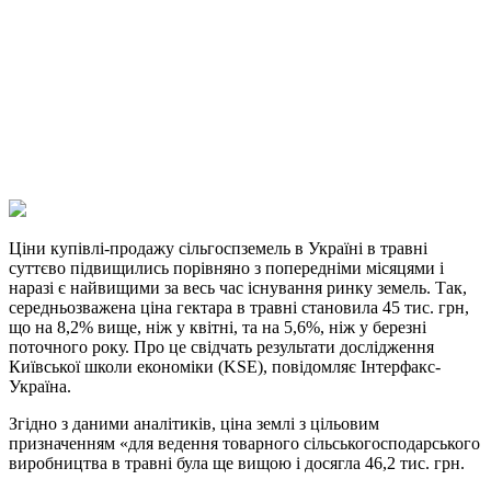
Facebook
Telegram
Viber
X
Copy
Link
Print
Ціни купівлі-продажу сільгоспземель в Україні в травні
суттєво підвищились порівняно з
попередніми місяцями і
наразі є найвищими за весь час існування ринку земель. Так,
середньозважена ціна гектара в травні становила 45 тис. грн,
що на 8,2% вище, ніж у квітні, та на 5,6%, ніж у березні
поточного року. Про це свідчать результати дослідження
Київської школи економіки (KSE), повідомляє Інтерфакс-
Україна.
Згідно з даними аналітиків, ціна землі з цільовим
призначенням «для ведення товарного сільськогосподарського
виробництва в травні була ще вищою і досягла 46,2 тис. грн.