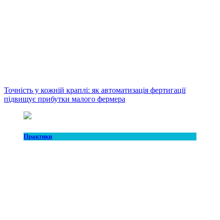
Точність у кожній краплі: як автоматизація фертигації
підвищує прибутки малого фермера
Практики