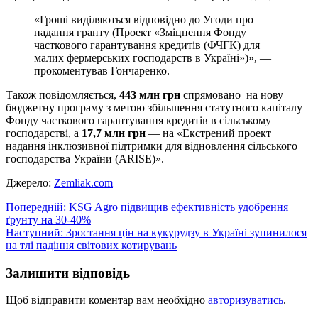
«Гроші виділяються відповідно до Угоди про
надання гранту (Проект «Зміцнення Фонду
часткового гарантування кредитів (ФЧГК) для
малих фермерських господарств в Україні»)», —
прокоментував Гончаренко.
Також повідомляється,
443 млн грн
спрямовано на нову
бюджетну програму з метою збільшення статутного капіталу
Фонду часткового гарантування кредитів в сільському
господарстві, а
17,7 млн грн
— на «Екстрений проект
надання інклюзивної підтримки для відновлення сільського
господарства України (ARISE)».
Джерело:
Zemliak.com
Навігація
Попередній:
KSG Agro підвищив ефективність удобрення
ґрунту на 30-40%
записів
Наступний:
Зростання цін на кукурудзу в Україні зупинилося
на тлі падіння світових котирувань
Залишити відповідь
Щоб відправити коментар вам необхідно
авторизуватись
.