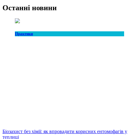
Останні новини
Практики
Біозахист без хімії: як впровадити корисних ентомофагів у
теплиці