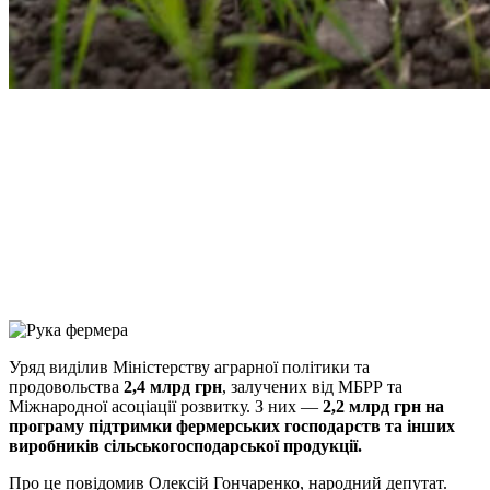
Facebook
Telegram
Viber
X
Copy
Link
Print
Уряд виділив Міністерству аграрної політики та
продовольства
2,4 млрд грн
, залучених від
МБРР та
Міжнародної асоціації розвитку. З них —
2,2 млрд грн на
програму підтримки фермерських господарств та інших
виробників сільськогосподарської продукції.
Про це повідомив Олексій Гончаренко, народний депутат.