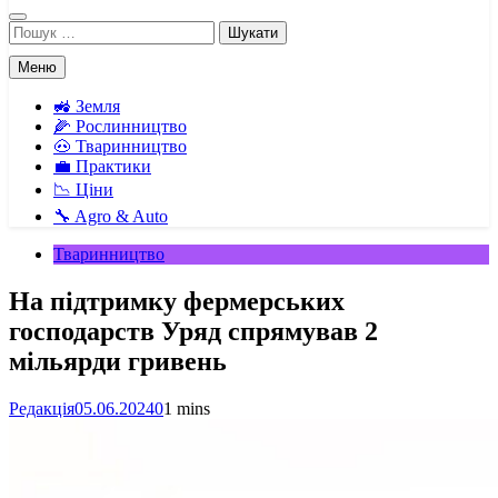
Пошук:
Меню
🚜 Земля
🌽 Рослинництво
🐽 Тваринництво
💼 Практики
📉 Ціни
🔧 Agro & Auto
Тваринництво
На підтримку фермерських
господарств Уряд спрямував 2
мільярди гривень
Редакція
05.06.2024
0
1 mins