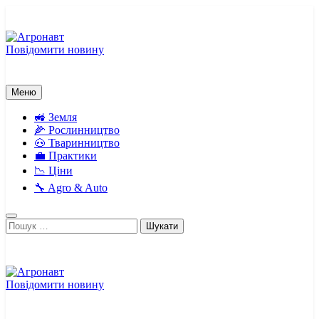
Перейти
до
вмісту
Повідомити новину
Агронавт
Новини українського агробізнесу
Меню
🚜 Земля
🌽 Рослинництво
🐽 Тваринництво
💼 Практики
📉 Ціни
🔧 Agro & Auto
Пошук:
Повідомити новину
Агронавт
Новини українського агробізнесу