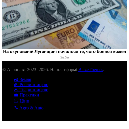
© Агронавт 2023–2026. На платформі
BlazeThemes
.
🚜 Земля
🌽 Рослинництво
🐽 Тваринництво
💼 Практики
📉 Ціни
🔧 Agro & Auto