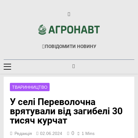
Перейти
до
вмісту
Агронавт
Новини Українського Агробізнесу
ПОВІДОМИТИ НОВИНУ
ТВАРИННИЦТВО
У селі Переволочна
врятували від загибелі 30
тисяч курчат
0
Редакція
02.06.2024
1 Mins