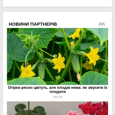
мінімальній площі
догляд за органічними
овочами