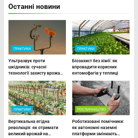
Останні новини
ПРАКТИКИ
ПРАКТИКИ
Ультразвук проти
Біозахист без хімії: як
шкідників: сучасні
впровадити корисних
технології захисту врожаю
ентомофагів у теплиці
в малих господарствах
ПРАКТИКИ
РОСЛИННИЦТВО
Вертикальна ягідна
Роботизовані помічники:
революція: як отримати
як автономні наземні
великий врожай на
платформи змінюють