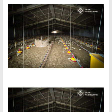
Facebook
Telegram
Viber
X
Copy
Print
Link