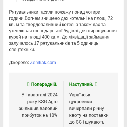
Рятувальники гасили пожежу понад чотири
години.Вогнем знищено дах котельні на площі 72
кв. м та твердопаливний котел, а також дах та
утеплювач господарської будівлі для вирощування
курей на площі 400 кв.м. До ліквідації займання
залучалось 17 рятувальників та 5 одиниць
спецтехніки.
Джерело:
Zemliak.com
Попередній:
Наступний:
Навігація
записів
У І кварталі 2024
Українські
року KSG Agro
цукровики
збільшив валовий
вичерпали річну
прибуток на 10%
квоту на поставки
до ЄС і шукають