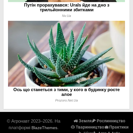
© Агронавт 2023–2026. На
🚜 Земля
🌽 Рослинництво
🐽 Тваринництво
💼 Практики
платформі
.
BlazeThemes